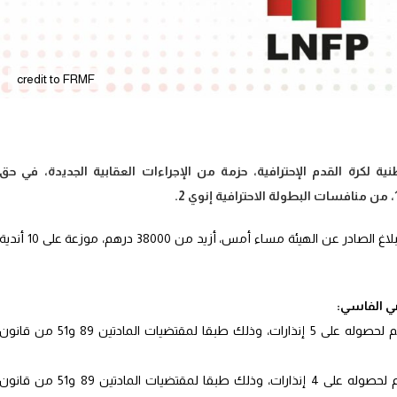
credit to FRMF
ية لكرة القدم الإحترافية، حزمة من الإجراءات العقابية الجديدة، في حق
وبلغت قيمة مجموع الغرامات المالية، حسب البلاغ الصادر عن الهيئة مساء أمس، أزيد من 38000 درهم، موزعة على 10 أن
ضي الفاسي:
تغريم الدفاع الحسني الجديدي مبلغ 1500 درهم لحصوله على 5 إنذارات، وذلك طبقا لمقتضيات المادتين 89 و51 من قانو
تغريم الوداد الرياضي الفاسي مبلغ 1500 درهم لحصوله على 4 إنذارات، وذلك طبقا لمقتضيات المادتين 89 و51 من قانو