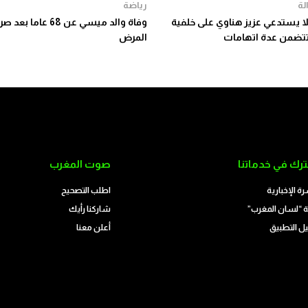
لة
رياضة
 يستدعي عزيز هناوي على خلفية
وفاة والد ميسي عن 68 عاما
تضمن عدة اتهامات
المرض
رك في خدماتنا
صوت المغرب
رة الإخبارية
اطلب التصحيح
 “لسان المغرب”
شاركنا رأيك
ل التطبيق
أعلن معنا