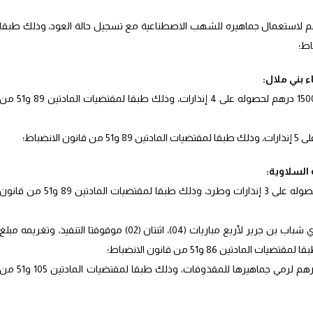
الدفاع الحسني الجديدي مبلغ 18.750 درهم لاستعمال جماهيره للشهب الاصطناعية مع تسجيل حالة العود، وذلك طبقا
ء بني ملال:
تغريم الاتحاد الرياضي الإسلامي الوجدي مبلغ 1500 درهم لحصوله على 4 إنذارات، وذلك طبقا لمقتضيات المادتين 89 و1
 السلاوية:
تغريم نادي شباب بن جرير مبلغ 1500 درهم لحصوله على 3 إنذارات وطرد، وذلك طبقا لمقتضيات المادتين 89 و51 من قانو
توقيف يوسف العبادي، مدرب حراس مرمى نادي شباب بن جرير لأربع مباريات (04)، اثنتان (02) موقوفتا التنفيذ، وتغريمه مبلغ
تغريم الجمعية الرياضية السلاوية مبلغ 3750 درهم لرمي جماهيرها للمقذوفات، وذلك طبقا لمقتضيات المادتين 105 و1