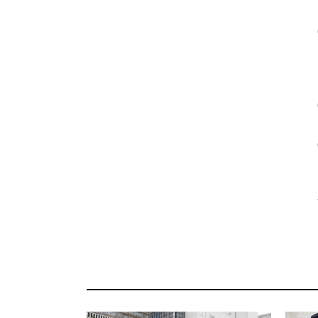
ن
ن
ن