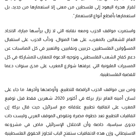
لقرار هجرة اليهود إلى فلسطين من معنى إلا استعمارها من جديد، بل
استعمارها بأفظع أنواع الاستعمار”.
واستمرت مواقف الحزب ومعه نقابته التي لا زال يرأسها ميارة، الاتحاد
العام للشغالين بالمغرب، على هذا المنوال، ودأب الحزب على استقبال
المسؤولين الفلسطيين، حزبيين ونقابيين، والتعبير في كل المناسبات عن
دعم كفاح الشعب الفلسطيني، وتوجيه الدعوة للمغارب للمشاركة في كل
المسيرات المليونية التي عرفتها شوارع المغرب على مدى سنوات دعما
للقضية الفلسطينية.
ومن بين مواقف الحزب الرافضة للتطبيع، وأوضحها وآخرها، ما جاء على
لسان أمينه العام نزار بركة في أكتوبر 2020، شهرين فقط قبل توقيع
المغرب على اتفاقية تطبيع علاقاته مع اسرائيل، حيث قال بركة إن
اتفاقيات التطبيع تعد خطوة مضرة وتقوض الموقف العربي وليست ذات
جدوى سياسية، خاصة وأن الاحتلال الإسرائيلي ماض في مشروعه
الاستيطاني، وإن هذه الاتفاقيات ستفتح الباب لتجاوز الحقوق الفلسطينية