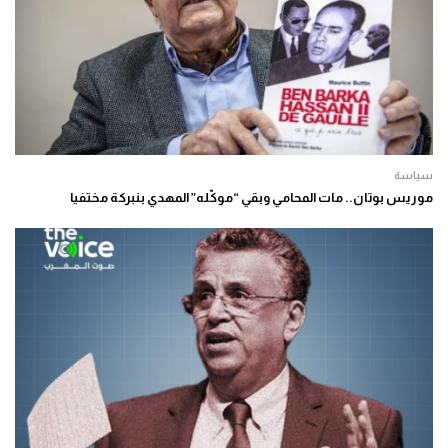
سياسة
موريس بوتان.. مات المحامي وبقي “موكّله” المهدي بنبركة مختفيا