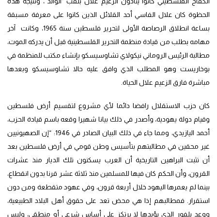
الكفاح الفلسطيني كانوا ينادون الزعيم علال بلقب “الوالد”، ونتيجة هذه
الحظوة كان علال الفاسي أحد القلائل الذين كانوا على معرفة مسبقة
بساعة انطلاق الرصاصة الأولى لتحرير فلسطين سنة 1965، وكانت آخر
مهامه بطلب من قيادة منظمة التحرير الفلسطينية قبل أن يدركه الموت،
مطالبة الرئيس الروماني نيكولاي تشاوسيسكو بإنشاء مكتب للمنظمة في
بوخاريست وهو المطلب الذي وافق عليه حالا تشاوسيسكو وبعدها
مباشرة فارق الزعيم علال الحياة.
كان حزب الاستقلال رافضا دائما لأي مشروع لتقسيم أرض فلسطين
وقيام دولة يهودية، وأصدر في ذلك بيانا شهيرا وقعه باسم قيادة الحزب،
أحمد اليازيدي، ومما جاء في ذلك البيان الصادر في 1946: “إن الصهيونيين
غير محقين في مطالبتهم بتأسيس وطن قومي في أرض فلسطين بعد
أن تثبت البراهين التاريخية أن العرب يسكنون تلك الديار منذ عشرات
القرون، وأن الحكم كان فيها للمسلمين منذ ثلاثة عشر قرنا بدون انقطاع،
بينما لم يعمرها اليهود خلال أربعة قرون، وفي عهود متقطعة ومن دون
استقرار. فمطالبهم إذا هي محض تعد على حقوق أهل البلاد الطبيعية،
ووعد بلفور الذي يؤيدها لا يرتكز على أساس شرعي أو منطقي، وليس