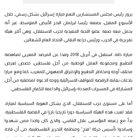
يزور رئيس مجلس المستشارين النعم ميارة إسرائيل بشكل رسمي، خلال
الأسبوع المقبل، بصفته رئيسا لبرلمان البحر الأبيض المتوسط، غير أنه
يحمل معه صفة عضو اللجنة التنفيذية لحزب الاستقلال، وهي أكبر هيئة
تقريرية في الحزب، ورئيس ذراعه النقابي، الاتحاد العام للشغالين.
ميارة ذاته، استقبل في أبريل 2018 وفدا عن المرصد المغربي لمناهضة
التطبيع ومجموعة العمل الوطنية من أجل فلسطين، خصص لعرض
مختلف أوجه ومخاطر التطبيع والإختراق الصهيوني للمغرب، كما وقع مرارا
بلاغات نقابته الرافضة للمواقف الاسرائيلية ووجه الدعوة لمناضليه من أجل
المشاركة في المسيرات المنددة بإسرائيل والداعمة للكفاح الفلسطيني.
أما على مستوى حزب الاستقلال، الذي يشكل الهوية السياسية لميارة،
فقد لعبت هذه الهيئة السياسية دورا تاريخيا بارزا في القضية الفلسطينية،
بدأ مع زعيمه المؤسس علال الفاسي، والذي كان واحدا ممن شهدوا
وساندوا تأسيس حركة “فتح” ومنظمة التحرير الفلسطينية، حتى أن قادة