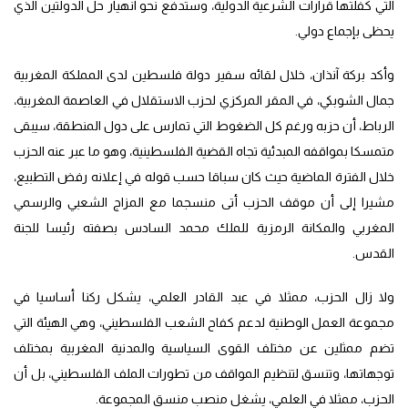
التي كفلتها قرارات الشرعية الدولية، وستدفع نحو انهيار حل الدولتين الذي
يحظى بإجماع دولي.
وأكد بركة آنذان، خلال لقائه سفير دولة فلسطين لدى المملكة المغربية
جمال الشوبكي، في المقر المركزي لحزب الاستقلال في العاصمة المغربية،
الرباط، أن حزبه ورغم كل الضغوط التي تمارس على دول المنطقة، سيبقى
متمسكا بمواقفه المبدئية تجاه القضية الفلسطينية، وهو ما عبر عنه الحزب
خلال الفترة الماضية حيث كان سباقا حسب قوله في إعلانه رفض التطبيع،
مشيرا إلى أن موقف الحزب أتى منسجما مع المزاج الشعبي والرسمي
المغربي والمكانة الرمزية للملك محمد السادس بصفته رئيسا للجنة
القدس.
ولا زال الحزب، ممثلا في عبد القادر العلمي، يشكل ركنا أساسيا في
مجموعة العمل الوطنية لدعم كفاح الشعب الفلسطيني، وهي الهيئة التي
تضم ممثلين عن مختلف القوى السياسية والمدنية المغربية بمختلف
توجهاتها، وتنسق لتنظيم المواقف من تطورات الملف الفلسطيني، بل أن
الحزب، ممثلا في العلمي، يشغل منصب منسق المجموعة.