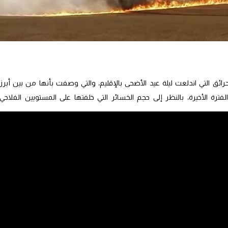
ئق التي اندلعت ليلة عيد الأضحى بالإقليم، والتي وصفت بأنها من بين أبرز
فترة الأخيرة، بالنظر إلى حجم الخسائر التي خلفتها على المستويين الفلاحي
وفي تصريح له حول تداعيات هذه الكارثة، أفاد البرلماني عن الإقليم محمد غيات أن النيران أتت على ما يقارب 3700 هكتار م
سعة شملت عددا من المناطق المتضررة، ما تسبب في خسائر مباشرة للفلاحين
النشاط الفلاحي كمصدر رئيسي للعيش.
طاء النباتي والمحاصيل، بل امتدت آثارها إلى تضرر عدد من رؤوس القطيع، إلى
 وهو ما ضاعف من حجم المعاناة الاجتماعية للأسر المتضررة، في ظل فقدان