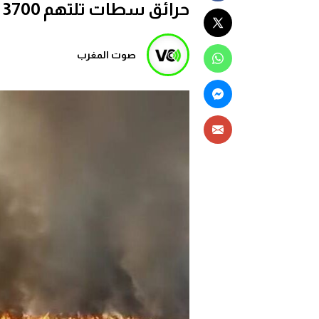
حرائق سطات تلتهم 3700 هكتار وخسائر جسيمة تستنفر وزارة الفلاحة
صوت المغرب