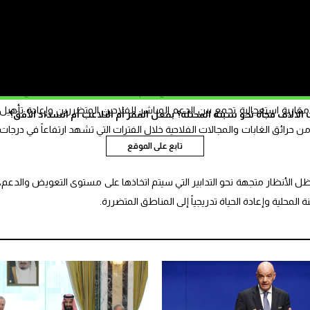
ي والتنمية القروية والمياه والغابات تفاعلت مع الوضع، حيث تم توجيه مسؤولين
لى حجم الأضرار وتقييم الخسائر بدقة، سواء على مستوى المزروعات أو القطيع
التدابير والإجراءات المناسبة وفق المساطر المعمول بها.
ث ومحاولة احتواء تداعياته، خصوصا مع حجم المساحات المتضررة واتساع رقعة
قاربة استعجالية تجمع بين الدعم المباشر للفلاحين المتضررين وإعادة تأهيل
الاف فجأة نحو سبتة المحتلة؟ بفعل الفقر أم التلاعب أم انسداد الأفق؟
 من حرائق الغابات والمجالات الفلاحية خلال الفترات التي تشهد ارتفاعاً في درجات
تابع على الموقع
ظل الأنظار متجهة نحو التدابير التي سيتم اتخاذها على مستوى التعويض والدعم،
لمحلية وإعادة الحياة تدريجياً إلى المناطق المتضررة.