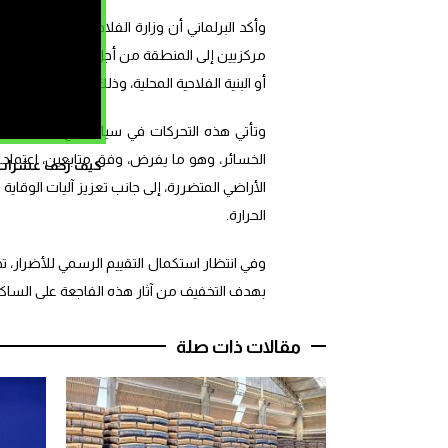
وأكد البرلماني أن وزارة الفلاحة والصيد البحر
مركزيين إلى المنطقة من أجل الوقوف ميدانيا ع
أو البنية الفلاحية المحلية، وذلك تمهيدا لاتخاذ 
وتأتي هذه التحركات في سياق تتبع آثار الحاد
الخسائر، وهو ما يفرض، وفق متابعين، اعتماد م
كيف زحف عشرات ال
الأراضي المتضررة، إلى جانب تعزيز آليات الوقاية
الحرارة.
وفي انتظار استكمال التقييم الرسمي للأضرار، ت
بهدف التخفيف من آثار هذه الفاجعة على الساكنة ا
مقالات ذات صلة