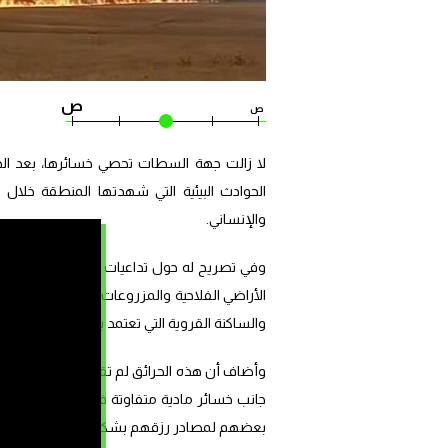
ص
ص
لا زالت جهة السطات تحصي خسائرها، بعد الحرا
الحوادث البيئية التي شهدتها المنطقة خلال ال
والإنساني.
الأراضي الفلاحية والمزروعات، في مساحات وا
والساكنة القروية التي تعتمد بشكل كبير على 
وأضاف أن هذه الحرائق لم تقتصر على إتلاف الغ
جانب خسائر مادية متفاوتة في ممتلكات خاصة،
بعضهم لمصادر رزقهم بشكل كلي أو جزئي.