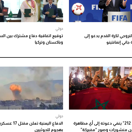
دولي
النروجي لكرة القدم يدعو إلى
توقيع اتفاقية دفاع مشترك بين ال
جاني إنفانتينو
وباكستان وتركيا
دولي
“جيل زد 212” ينفي دعوته إلى أي مظاهرة
الدفاع اليمنية تعلن مقتل 17 عس
ن منشورات وصور “مفبركة”
بهجوم للحوثيين