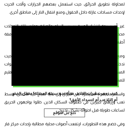
لمحاولة تطويق الحرائق، حيث استعمل بعضهم الجرارات وآلات الحرث
لإحداث مساحات عازلة داخل الحقول ومنع انتقال النار إلى مناطق أخرى.
غير أن سرعة انتشار الحريق بسبب الرياح والحرارة جعلت تلك التدخلات
محدودة التأثير، بينما اضطر عدد من الأسر إلى مغادرة محيط النيران رفقة
أطفالها، في انتظار وصول فرق الوقاية المدنية.
ومع اتساع رقعة الحرائق، أعلنت السلطات الإقليمية حالة استنفار، حيث
تدخلت فرق الإطفاء مدعومة بعناصر من الدرك الملكي والقوات
المساعدة والجيش، إلى جانب فرق أخرى قدمت من خارج الإقليم
للمشاركة في عمليات الإخماد.
كيف زحف عشرات الالاف فجأة نحو سبتة المحتلة؟ بفعل الفقر
واستمرت جهود السيطرة على النيران إلى غاية صباح عيد الأضحى، وسط
أم التلاعب أم انسداد الأفق؟
تعب وإرهاق كبيرين في صفوف السكان الذين ظلوا يواجهون الحريق
لساعات طويلة قبل احتوائه بشكل تدريجي.
تابع على الموقع
وفي خضم هذه التطورات، ارتفعت أصوات محلية مطالبة بإحداث مركز قار