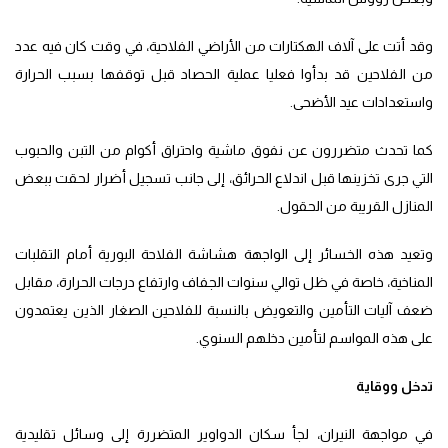
وقد أتت على آلاف الهكتارات من الأراضي الفلاحية، في وقت كان فيه عدد
من الفلاحين قد بدأوا فعليا عملية الحصاد قبل توقفها بسبب الحرارة
واستعدادات عيد الأضحى.
كما تحدث متضررون عن نفوق ماشية واحتراق أكوام من التبن والحبوب
التي جرى تخزينها قبل اندلاع الحرائق، إلى جانب تسجيل أضرار لحقت ببعض
المنازل القريبة من الحقول.
وتعيد هذه الخسائر إلى الواجهة هشاشة الفلاحة البورية أمام التقلبات
المناخية، خاصة في ظل توالي سنوات الجفاف وارتفاع درجات الحرارة، مقابل
ضعف آليات التأمين والتعويض بالنسبة للفلاحين الصغار الذين يعتمدون
على هذه المواسم لتأمين دخلهم السنوي.
تدخل ووقاية
في مواجهة النيران، لجأ سكان الدواوير المتضررة إلى وسائل تقليدية