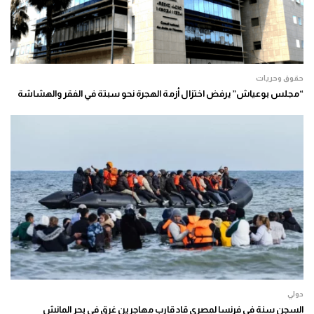
حقوق وحريات
“مجلس بوعياش” يرفض اختزال أزمة الهجرة نحو سبتة في الفقر والهشاشة
دولي
السجن سنة في فرنسا لمصري قاد قارب مهاجرين غرق في بحر المانش