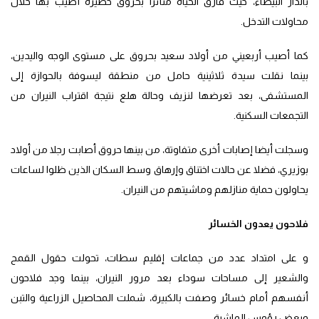
بالدار البيضاء، حيث فارق الحياة متأثرا بحروق خطيرة أصيب بها خلال
محاولات التدخل.
كما أصيب أربعيني من أولاد سعيد بحروق على مستوى الوجه واليدين،
بينما نقلت سيدة ثلاثينية حامل من منطقة ليسوفة بالحوازة إلى
المستشفى، بعد تعرضها لنزيف وحالة هلع نتيجة اقتراب النيران من
التجمعات السكنية.
وسجلت أيضا إصابات أخرى متفاوتة، من بينها حروق أصابت رجلا من أولاد
بوزيري، فضلا عن حالات اختناق وإرهاق وسط السكان الذين ظلوا لساعات
يحاولون حماية منازلهم وماشيتهم من النيران.
فلاحون يعدون الخسائر
و على امتداد عدد من جماعات إقليم سطات، تحولت حقول القمح
والشعير إلى مساحات سوداء بعد مرور النيران، بينما وجد فلاحون
أنفسهم أمام خسائر وصفت بالكبيرة، شملت المحاصيل الزراعية والتبن
وبعض رؤوس الماشية.