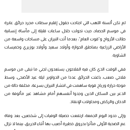
لم تكن ألسنة اللهب التي اجتاحت حقول إقليم سطات مجرد حرائق عابرة
في موسم الحصاد، حيث تحولت خلال ساعات قليلة إلى مأساة إنسانية
طالت الأرواح و”قوت العام”، بعدما أتت النيران على مساحات واسعة من
الأراضي الزراعية بمناطق الحوازة وأولاد سعيد وأولاد بوزيري وخميسات
الشاوية.
ففي الوقت الذي كان فيه الفلاحون يستعدون لجني ما تبقى من موسم
فلاحي صعب، باغتت الحرائق عددا من الدواوير ليلة عيد الأضحى، وسط
موجة حرارة ورياح قوية ساهمت في انتشار النيران بسرعة، مخلفة حالة من
الذعر بين السكان الذين وجدوا أنفسهم أمام مشاهد غير مألوفة من
الدخان والركض ومحاولات الإنقاذ.
وإلى حدود اليوم الجمعة، ارتفعت حصيلة الوفيات إلى شخصين، بعد وفاة
عم الضحية الأولى متأثرا بحروق خطيرة أصيب بها أثناء الحريق، بينما لا تزال