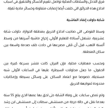
فرق التدخل والسلطات المحلية تواصل تقييم الخسائر والتحقيق في أسباب
اندلاع هذه الحرائق التي خلفت أيضا إصابات متفاوتة وخسائر مادية ثقيلة.
شابة حاولت إنقاذ الماشية
وسط الفوضى التي صاحبت اندلاع الحريق بمنطقة الحوازة، حاولت شابة
عشرينية، تشتغل أستاذة للتعليم الأولي، إخراج ماشية أسرتها من وسط
ألسنة اللهب، قبل أن تلقى مصرعها في حادث خلف صدمة واسعة بين
سكان المنطقة.
وبحسب معطيات محلية، فإن النيران كانت تنتشر بسرعة كبيرة بين
الحقول، ما جعل محاولات السيطرة عليها في الساعات الأولى شبه
مستحيلة، خصوصا مع اعتماد السكان على وسائل بسيطة وإمكانيات
محدودة لمواجهة الحريق.
ولم تمض ساعات على وفاة الشابة حتى لحق بها عمها الذي يبلغ 55 سنة
بعدما نقل في حالة حرجة من مستشفى سطات إلى مستشفى ابن رشد