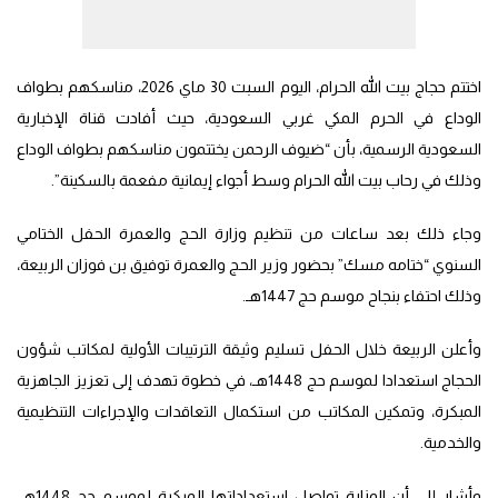
اختتم حجاج بيت الله الحرام، اليوم السبت 30 ماي 2026، مناسكهم بطواف
الوداع في الحرم المكي غربي السعودية، حيث أفادت قناة الإخبارية
السعودية الرسمية، بأن “ضيوف الرحمن يختتمون مناسكهم بطواف الوداع
وذلك في رحاب بيت الله الحرام وسط أجواء إيمانية مفعمة بالسكينة”.
وجاء ذلك بعد ساعات من تنظيم وزارة الحج والعمرة الحفل الختامي
السنوي “ختامه مسك” بحضور وزير الحج والعمرة توفيق بن فوزان الربيعة،
وذلك احتفاء بنجاح موسم حج 1447هـ.
وأعلن الربيعة خلال الحفل تسليم وثيقة الترتيبات الأولية لمكاتب شؤون
الحجاج استعدادا لموسم حج 1448هـ، في خطوة تهدف إلى تعزيز الجاهزية
المبكرة، وتمكين المكاتب من استكمال التعاقدات والإجراءات التنظيمية
والخدمية.
وأشار إلى أن الوزارة تواصل استعداداتها المبكرة لموسم حج 1448هـ،