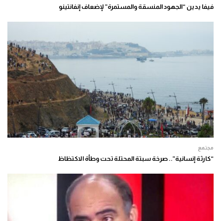
فيفا يدين “الجهود المنسقة والمستمرة” لإضعاف إنفانتينو
مجتمع
“كارثة إنسانية”.. صرخة سبتة المحتلة تحت وطأة الاكتظاظ