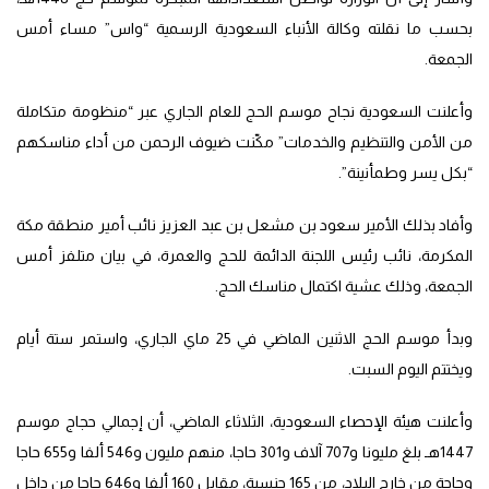
بحسب ما نقلته وكالة الأنباء السعودية الرسمية “واس” مساء أمس
الجمعة.
وأعلنت السعودية نجاح موسم الحج للعام الجاري عبر “منظومة متكاملة
من الأمن والتنظيم والخدمات” مكّنت ضيوف الرحمن من أداء مناسكهم
“بكل يسر وطمأنينة”.
وأفاد بذلك الأمير سعود بن مشعل بن عبد العزيز نائب أمير منطقة مكة
المكرمة، نائب رئيس اللجنة الدائمة للحج والعمرة، في بيان متلفز أمس
الجمعة، وذلك عشية اكتمال مناسك الحج.
وبدأ موسم الحج الاثنين الماضي في 25 ماي الجاري، واستمر ستة أيام
ويختتم اليوم السبت.
وأعلنت هيئة الإحصاء السعودية، الثلاثاء الماضي، أن إجمالي حجاج موسم
1447هـ بلغ مليونا و707 آلاف و301 حاجا، منهم مليون و546 ألفا و655 حاجا
وحاجة من خارج البلاد، من 165 جنسية، مقابل 160 ألفا و646 حاجا من داخل