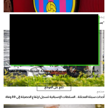
إعلام
“بسبب الظروف الراهنة”.. برشلونة يلغي مباراته الودية في المغرب
كيف زحف عشرات الالاف فجأة نحو سبتة المحتلة؟ بفعل الفقر
أم التلاعب أم انسداد الأفق؟
تابع على الموقع
مجتمع
أحداث سبتة المحتلة.. السلطات الإسبانية تسجل ارتفاع الحصيلة إلى 80 وفاة