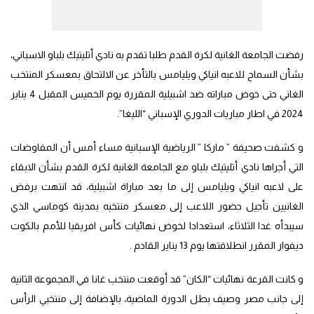
رفضت الجامعة الغانية لكرة القدم طلبا تقدم به نادي أتليتيك بلباو الاسباني،
بشأن السماح للاعبه انياكي ويليامس بالتأخر عن الالتحاق بمعسكر المنتخب
الغاني حتى خوض مباراته ضد اشبيلية المقررة يوم الخميس المقبل 4 يناير
2024 في اطار مباريات الدوري الإسباني “الليغا”.
و كشفت صحيفة ” ماركا ” الرياضية الإسبانية مساء أمس أن المفاوضات
التي أجراها نادي أتليتيك بلباو مع الجامعة الغانية لكرة القدم بشأن الابقاء
على لاعبه انياكي ويليامس إلى ما بعد مباراة اشبيلية، قد انتهت برفض
الغانيين تأجيل حضور اللاعب إلى معسكر منتخبه بمدينة كوماسي الذي
سيبدأه غدا الثلاثاء، استعدادا لخوض نهائيات كأس افريقيا للأمم بالكوت
ديفوار المقرر انطلاقتها يوم 13 يناير القادم .
و كانت القرعة نهائيات “الكان” قد أوقعت منتخب غانا في المجموعة الثانية
إلى جانب مصر وصيف بطل الدورة الماضية، بالإضافة إلى منتخبي الرأس