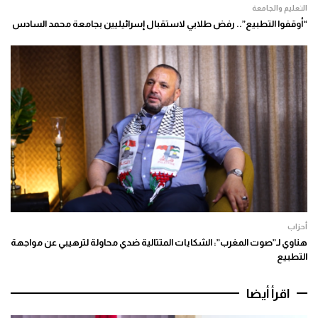
التعليم والجامعة
“أوقفوا التطبيع”.. رفض طلابي لاستقبال إسرائيليين بجامعة محمد السادس
أحزاب
هناوي لـ”صوت المغرب”: الشكايات المتتالية ضدي محاولة لترهيبي عن مواجهة
التطبيع
اقرأ أيضا