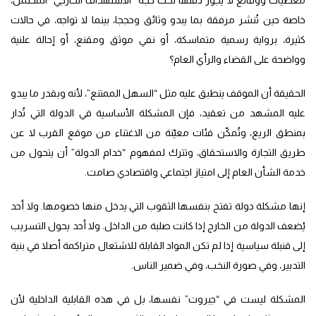
خاصة حين تُنشر مرفقة بما يبدو وثائق وحججا، بينما لا تواجه، في حالات
كثيرة، برواية رسمية متماسكة، أو نفي موثق ومقنع، أو إحالة علنية
وواضحة على القضاء والرأي العام؟
الحقيقة أن الموقف ينطبق عليه مثل “السهل الممتنع”، لأنه وبقدر ما يبدو
عليه المشهد من تعقيد، فإن المشكلة الأساسية في الدولة التي تُدار
بمنطق الريع، وتُمكّن فئات معيّنة من الاغتناء من موقع القرب لا عن
طريق التجارة والاستحقاق، وتترك لمفهوم “خدام الدولة” أن يتحول من
خدمة الشأن العام إلى امتياز اجتماعي واقتصادي صامت.
إنها مشكلة دولة تفتح بنفسها الثقوب التي يدخل منها خصومها. ولا أحد
يُضعف الدولة من الخارج إذا كانت صلبة من الداخل. ولا أحد يحول التسريب
إلى قنبلة سياسية إذا لم تكن المواد القابلة للاشتعال متراكمة أصلا في بنية
التدبير، وفي صورة النخب، وفي ضمير الناس.
المشكلة ليست في “جبروت” نفسها، بل في هذه القابلية الداخلية لأن