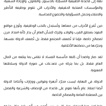
نقله إلى قاعدته الطبيعية المسيّجة بالدستور، والقانون، والإرادة الشعبية،
والمؤسسات المنتخبة الحقيقية، والأحزاب التي تقوم بوظيفة التأطير
والانتقاء وتحمل المسؤولية والخضوع للمحاسبة.
حين تُفرغ الأحزاب من معناها، وتُستبدل بالنخب الوظيفية، وتُوزع مواقع
النفوذ بمنطق القرب والولاء، ويُترك للشأن العام أن يدار كأنه امتداد مرن
لمصالح خاصة، فإننا لا نُضعف المجتمع فقط، بل نُضعف الدولة نفسها،
ونجرّدها من حصانتها الأخلاقية.
لقد صار واضحا أن كلفة مأسسة الفساد لا تقاس بما يبتلعه من المال
العام فقط، بل بما يتركه من تصدعات في صورة الدولة وسلطتها
المعنوية.
الدولة، في النهاية، ليست مجرّد أجهزة وقوانين ووزارات وأختاما. الدولة
أيضا اعتقاد عام بأنها تقوم على قاعدة من الإنصاف والشرعية والفصل
بين المصلحة العامة والمصالح الخاصة.
وإذا اهتز هذا الاعتقاد، صار كل تسريب أقوى من ألف بلاغ، وكل وثيقة