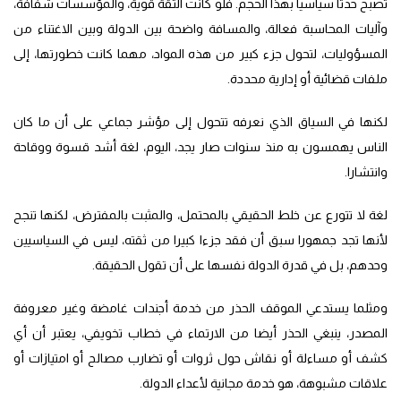
تصبح حدثا سياسيا بهذا الحجم. فلو كانت الثقة قوية، والمؤسسات شفافة،
وآليات المحاسبة فعالة، والمسافة واضحة بين الدولة وبين الاغتناء من
المسؤوليات، لتحول جزء كبير من هذه المواد، مهما كانت خطورتها، إلى
ملفات قضائية أو إدارية محددة.
لكنها في السياق الذي نعرفه تتحول إلى مؤشر جماعي على أن ما كان
الناس يهمسون به منذ سنوات صار يجد، اليوم، لغة أشد قسوة ووقاحة
وانتشارا.
لغة لا تتورع عن خلط الحقيقي بالمحتمل، والمثبت بالمفترض، لكنها تنجح
لأنها تجد جمهورا سبق أن فقد جزءا كبيرا من ثقته، ليس في السياسيين
وحدهم، بل في قدرة الدولة نفسها على أن تقول الحقيقة.
ومثلما يستدعي الموقف الحذر من خدمة أجندات غامضة وغير معروفة
المصدر، ينبغي الحذر أيضا من الارتماء في خطاب تخويفي، يعتبر أن أي
كشف أو مساءلة أو نقاش حول ثروات أو تضارب مصالح أو امتيازات أو
علاقات مشبوهة، هو خدمة مجانية لأعداء الدولة.