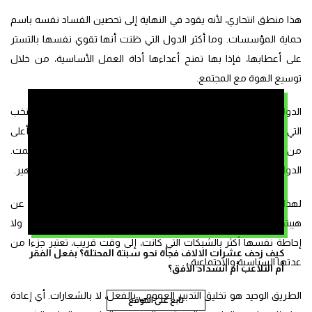
هذا منطق انتحاري، لأنه يقود في النهاية إلى تحصين الفساد نفسه باسم
حماية المؤسسات. وما أكثر الدول التي ظنت أنها تقوي نفسها بالتستر
على أعطابها، فإذا بها تمنح أعداءها أداة العمل الأساسية، من خلال
توسيع الهوة مع المجتمع.
الدولة لا تقوى حين تصمت على الاغتناء غير المبرر، ولا حين تحمي النخب
التي استثمرت فيها طويلا رغم أن كلفتها الرمزية والأخلاقية صارت أعلى
من منفعتها، ولا حين تترك الرأي العام يتخبط بين التسريب والصمت.
الدولة تقوى حين تجعل من نفسها، هي أولا، أداة فرز ومساءلة وتطهير.
لهذا فإن الطريق الوحيد الجدي لتقوية الدولة ليس تكثيف الخطب عن
هيبتها، ولا شحن الرأي العام ضد “الاستهداف الخارجي” المحتمل، ولا
إحاطة نفسها أكثر بالشبكات التي كانت، إلى وقت قريب، تعتبر جزءا من
كيف زحف عشرات الالاف فجأة نحو سبتة المحتلة؟ بفعل الفقر
عدتها السياسية والاجتماعية.
أم التلاعب أم انسداد الأفق؟
الطريق الوحيد هو تخليق التدبير العمومي بالفعل، لا بالشعارات. أي إعادة
تابع على الموقع