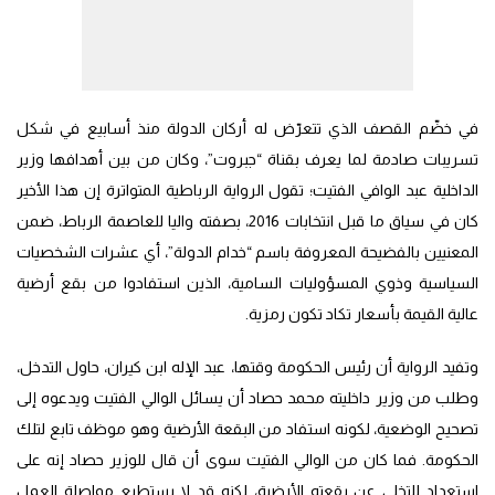
في خضّم القصف الذي تتعرّض له أركان الدولة منذ أسابيع في شكل
تسريبات صادمة لما يعرف بقناة “جبروت”، وكان من بين أهدافها وزير
الداخلية عبد الوافي الفتيت؛ تقول الرواية الرباطية المتواترة إن هذا الأخير
كان في سياق ما قبل انتخابات 2016، بصفته واليا للعاصمة الرباط، ضمن
المعنيين بالفضيحة المعروفة باسم “خدام الدولة”، أي عشرات الشخصيات
السياسية وذوي المسؤوليات السامية، الذين استفادوا من بقع أرضية
عالية القيمة بأسعار تكاد تكون رمزية.
وتفيد الرواية أن رئيس الحكومة وقتها، عبد الإله ابن كيران، حاول التدخل،
وطلب من وزير داخليته محمد حصاد أن يسائل الوالي الفتيت ويدعوه إلى
تصحيح الوضعية، لكونه استفاد من البقعة الأرضية وهو موظف تابع لتلك
الحكومة. فما كان من الوالي الفتيت سوى أن قال للوزير حصاد إنه على
استعداد للتخلي عن بقعته الأرضية، لكنه قد لا يستطيع مواصلة العمل