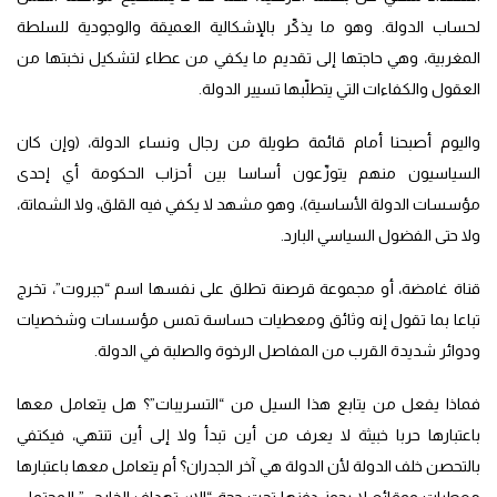
لحساب الدولة. وهو ما يذكّر بالإشكالية العميقة والوجودية للسلطة
المغربية، وهي حاجتها إلى تقديم ما يكفي من عطاء لتشكيل نخبتها من
العقول والكفاءات التي يتطلّبها تسيير الدولة.
واليوم أصبحنا أمام قائمة طويلة من رجال ونساء الدولة، (وإن كان
السياسيون منهم يتوزّعون أساسا بين أحزاب الحكومة أي إحدى
مؤسسات الدولة الأساسية)، وهو مشهد لا يكفي فيه القلق، ولا الشماتة،
ولا حتى الفضول السياسي البارد.
قناة غامضة، أو مجموعة قرصنة تطلق على نفسها اسم “جبروت”، تخرج
تباعا بما تقول إنه وثائق ومعطيات حساسة تمس مؤسسات وشخصيات
ودوائر شديدة القرب من المفاصل الرخوة والصلبة في الدولة.
فماذا يفعل من يتابع هذا السيل من “التسريبات”؟ هل يتعامل معها
باعتبارها حربا خبيثة لا يعرف من أين تبدأ ولا إلى أين تنتهي، فيكتفي
بالتحصن خلف الدولة لأن الدولة هي آخر الجدران؟ أم يتعامل معها باعتبارها
معطيات ووقائع لا يجوز دفنها تحت حجة “الاستهداف الخارجي” المحتمل،