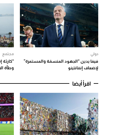
دولي
مجتمع
فيفا يدين “الجهود المنسقة والمستمرة”
“كارثة إ
لإضعاف إنفانتينو
وطأة ال
اقرأ أيضا