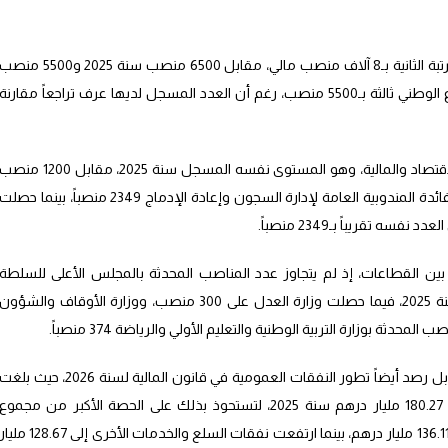
وجاءت وزارة الصحة والحماية الاجتماعية في المرتبة الثانية بـ8 آلاف منصب مالي، مقابل 6500 منصب سنة 2025 و5500 من
خلال سنتي 2023 و2024، فيما حلت إدارة الدفاع الوطني ثالثة بـ5500 منصب، رغم أن العدد المسجل لديها عرف تراجعاً مقارنة
كما خصص قانون المالية 2600 منصبا لوزارة الاقتصاد والمالية، وهو المستوى نفسه المسجل سنة 2025، مقابل 1200 من
فقط سنة 2023. وبلغ عدد المناصب المحدثة لفائدة المندوبية العامة لإدارة السجون وإعادة الإدماج 2349 منصباً، بينما حصل
سه تقريباً بـ2349 منصباً.
 بين القطاعات، إذ لم يتجاوز عدد المناصب المحدثة بالمجلس الأعلى للسلطة
القضائية 50 منصباً فقط، مقابل 40 منصباً سنة 2025، فيما حصلت وزارة العدل على 300 منصب، ووزارة الأوقاف والشؤون
ولم يقتصر التقرير على توزيع المناصب المالية، بل رصد أيضاً تطور النفقات العمومية في قانون المالية لسنة 2026، حيث بلغ
نفقات الموظفين 195.33 مليار درهم، مقابل 180.27 مليار درهم سنة 2025، لتستحوذ بذلك على الحصة الأكبر من مجموع
النفقات العمومية. كما بلغت نفقات الاستثمار 136.11 مليار درهم، بينما ارتفعت نفقات السلع والخدمات الأخرى إلى 128.67 مل