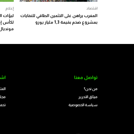
اقتصاد
إعلام
المغرب يراهن على التثمين الطاقي للنفايات
لبؤات ال
بمشروع ضخم بقيمة 1,3 مليار يورو
لكأس إفر
مونديال ال
تواصل معنا
اشت
من نحن؟
النش
ميثاق التحرير
مجلة
سياسة الخصوصية
تحمي