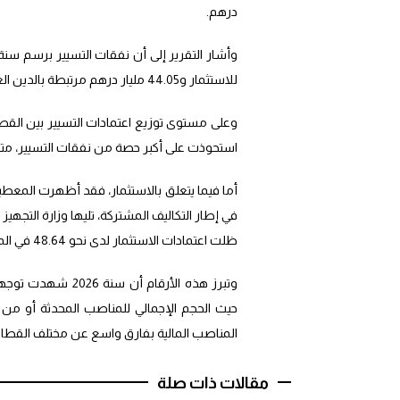
درهم.
للاستثمار و44.05 مليار درهم مرتبطة بالدين العمومي.
وعلى مستوى توزيع اعتمادات التسيير بين القطاعا
استحوذت على أكبر حصة من نفقات التسيير، متبوعة
أما فيما يتعلق بالاستثمار، فقد أظهرت المعطيا
في إطار التكاليف المشتركة، تليها وزارة التجهيز 
ظلت اعتمادات الاستثمار لدى نحو 48.64 في المائة من الوزارات والمؤسسات محدودة ولم تتجاوز مليار درهم.
وتبرز هذه الأرقام 
حيث الحجم الإجمالي للمناصب المحدثة أو من 
المناصب المالية بفارق واسع عن مختلف القطاع
مقالات ذات صلة