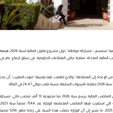
سجلت معطيات واردة في تقرير صادر عن جمعية “سمسم – مشاركة مواطنة” حول مشروع قانون المالية لسنة 2026، هيم
ب المالية المحدثة، مقارنة بباقي القطاعات الحكومية، في سياق ارتفاع عام في
وضح التقرير، المعنون بـ”قانون المالية 2026: من الإعداد إلى المصادقة”، والذي اطلعت عليه صحيفة “صوت المغرب”، أن عدد
2 في المائة.
وتصدرت وزارة الداخلية قائمة المستفيدين من المناصب المالية برسم سنة 2026 بما مجموعه 13 ألف منصب مالي، مسجلة
بذلك ارتفاعاً مقارنة بالسنوات الثلاث السابقة التي استقرت فيها المناصب المخ
و7944 منصباً سنة 2024، و7744 منصباً سنة 2025، ما يشير إلى أن الوزارة حصلت هذه السنة على زيادة تناهز 5256 منصب