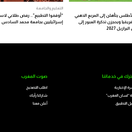
التعليم والجامعة
أطلس يتأهلن إلى المربع الذهبي
“أوقفوا التطبيع”.. رفض طلابي لاس
يقيا ويحجزن تذكرة العبور إلى
إسرائيليين بجامعة محمد السادس
برازيل 2027
رك في خدماتنا
صوت المغرب
رة الإخبارية
اطلب التصحيح
 “لسان المغرب”
شاركنا رأيك
ل التطبيق
أعلن معنا