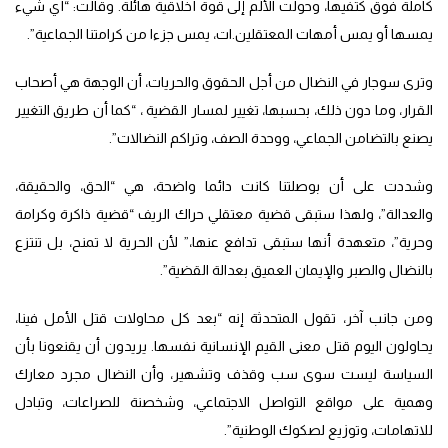
كاملة فوق كتفيها، وحولت الألم إلى قوة أخلاقية هائلة. وقالت: “أي شيء
يمسها أو يمس أمهات المعتقلين.ات، يمس جزءا من كرامتنا الجماعية”.
وترى سوجار في النضال من أجل الحقوق والحريات، أن الوجهة هي أصحاب
القرار، وما دون ذلك، بحسبها، تغيير لمسار القضية ، “كما أن طريق التغيير
يصنع بالتضامن الجماعي، ووحدة الصف، وتراكم النضالات”.
وشددت على أن بوصلتنا كانت دائما واضحة، هي “الحق، والحقيقة،
والعدالة”، ولهذا ستبقى قضية معتقلي حراك الريف “قضية ذاكرة وكرامة
وحرية”، متعهدة أنها ستبقى تدافع عنها،” لأن الحرية لا تمنح، بل تنتزع
بالنضال والصبر والإيمان العميق بعدالة القضية”.
ومن جانب آخر، تقول المتحدثة إنه “بعد كل محاولات قتل الأمل فينا،
يحاولون اليوم قتل معنى القيم الإنسانية نفسها. يريدون أن يقنعونا بأن
السياسة ليست سوى سب وقذف وتشهير، وأن النضال مجرد معارك
وهمية على مواقع التواصل الاجتماعي، وشخصنة للصراعات، وتبادل
للاتهامات، وتوزيع لصكوك الوطنية”.