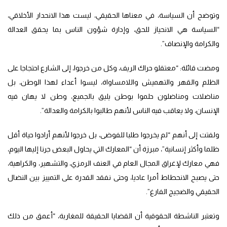
وتوضح أن السياسة، في معناها الحقيقي، ليست هذا الانحدار الأخلاقي،
“السياسة هي الانحياز للحق، وإدارة شؤون الناس بما يحقق العدالة
والكرامة والإنصاف”.
ومضت قائلة: “معتقلو حراك الريف، وكل من خرجوا، إلى الشارع احتجاجا على
الظلم والقهر والتهميش واللامساواة، ليسوا أعداء لهذا الوطن، بل
مناضلات ومناضلون حلموا بوطن يليق بالجميع، وطن لا يهان فيه
الإنسان، ولا يعاقب فيه الناس لأنهم طالبوا بالكرامة والعدالة”.
ولفتت إلى أنهم “لم يخرجوا طلبا للفوضى، بل خرجوا لأنهم أرادوا حياة أقل
ظلما وأكثر إنسانية”، مبرزة أن “المعارك التي يحاول البعض جرنا إليها اليوم،
فهي معارك لإغراق المجال العام في العنف الرمزي، والتشهير، والكراهية،
حتى يصبح الانحطاط أمرا عاديا، وحتى نفقد القدرة على التمييز بين النضال
الحقيقي والضجيج الفارغ”.
وتعتبر الناشطة الحقوقية أن القضايا الحقيقة للمغاربة، “أعمق من ذلك