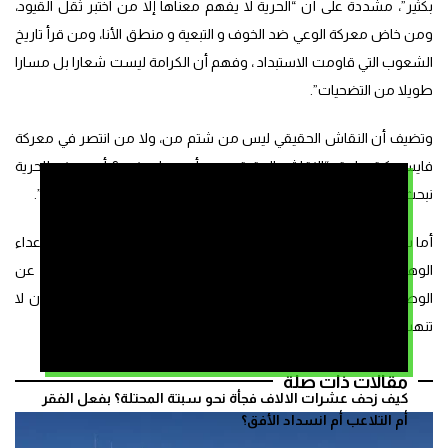
بكثير”، مشددة على أن “الحرية لا يفهم معناها إلا من اختبر ثقل القيود،
ومن خاض معركة الوعي ضد الخوف و التبعية و منطق الأنا، ومن قرأ تاريخ
الشعوب التي قاومت الاستبداد ، وفهم أن الكرامة ليست شعارا بل مسارا
طويلا من التضحيات”.
وتضيف أن النقاش الحقيقي ليس من شتم من، ولا من انتصر في معركة
فايسبوكية عابرة، “النقاش الحقيقي هو: أي وطن نريد؟ أي معنى للحرية
نبحث عنه؟ وأي مجتمع يمكن أن نعيش فيه بكرامة وعدالة ومساواة؟”.
أما سرقة المال العام، والتشهير بالناس، واتهامهم بالباطل، وخلق الأعداء
الوهميين، تقول سارة سوجار، فليس دفاعا عن الوطن، “الدفاع عن
الوطن هو أن لا ينام فيه أحد جائعا، وأن لا يسجن إنسان ظلما، وأن لا
تنهب ثروات الناس وحقوقهم، وأن لا يتحول الخوف إلى أسلوب حكم”.
مقالات ذات صلة
كيف زحف عشرات الالاف فجأة نحو سبتة المحتلة؟ بفعل الفقر
أم التلاعب أم انسداد الأفق؟