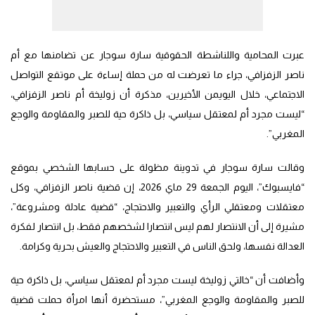
عبرت المحامية واللناشطة الحقوقية سارة سوجار عن تضامنها مع أم
ناصر الزفزافي، جراء ما تعرضت له من حملة إساءة على موتقع التواصل
الاجتماعي، خلال اليويمن الأخيرين، مذكرة أن زوليخة أم ناصر الزفزافي،
“ليست مجرد أم لمعتقل سياسي، بل ذاكرة حية للصبر والمقاومة والوجع
المغربي”.
وقالت سارة سوجار في تدوينة مظولة على حسابها الشخصي بموقع
“فايسبوك”، اليوم الجمعة 29 ماي 2026، إن قضية ناصر الزفزافي، وكل
معتقلات ومعتقلي الرأي والتعبير والاحتجاج، “قضية عادلة ومشروعة”،
مشيرة إلى أن الانتصار لهم ليس انتصارا لشخصهم فقط، بل انتصار لفكرة
العدالة نفسها، ولحق الناس في التعبير والاحتجاج والعيش بحرية وكرامة.
وأضافت أن “خالتي زوليخة ليست مجرد أم لمعتقل سياسي، بل ذاكرة حية
للصبر والمقاومة والوجع المغربي”، مستحضرة أنها امرأة حملت قضية