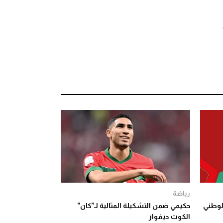
رياضة
الوطني
حكيمي ضمن التشكيلة المثالية لـ”كان”
الكوت ديفوار