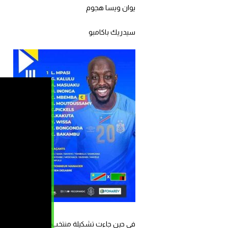
يوان ويسا هجوم
سيدريك باكامبو
في حين جاءت تشكيلة منتخب زامبيا على الشكل ال