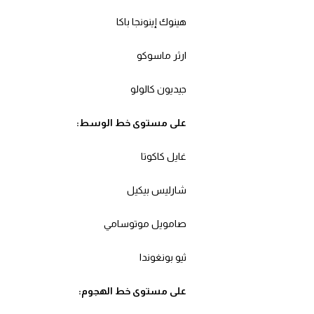
هينوك إينونجا باكا
ارثر ماسوكو
جيديون كالولو
على مستوى خط الوسط:
غايل كاكوتا
شارليس بيكيل
صامويل موتوسامي
ثيو بونغوندا
على مستوى خط الهجوم: