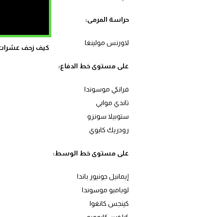
حراسة المرمى:
لاورنس مولينغا
كيف زحف عشرات ال
على مستوى خط الدفاع:
فرانكي موسوندا
تاندي موابي
ستوبيلا سونزو
رودريك كابوي
على مستوى خط الوسط:
إيمانيل جونيور باندا
لوبامبو موسوندا
كينجس كانغوا
كيلفين كابومبو