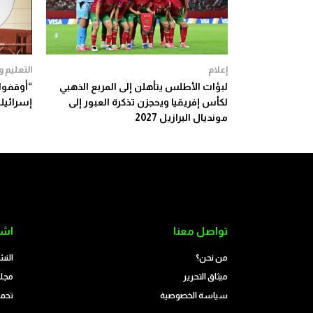
إعلام
التعليم 
لبؤات الأطلس يتأهلن إلى المربع الذهبي
“أوقفوا
لكأس إفريقيا ويحجزن تذكرة العبور إلى
إسرائيل
مونديال البرازيل 2027
تواصل معنا
اشت
من نحن؟
النش
ميثاق التحرير
مجلة
سياسة الخصوصية
تحمي