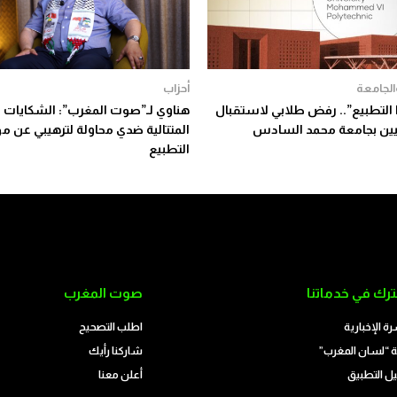
والجامعة
أحزاب
 التطبيع”.. رفض طلابي لاستقبال
هناوي لـ”صوت المغرب”: الشكايات
يين بجامعة محمد السادس
المتتالية ضدي محاولة لترهيبي عن م
التطبيع
رك في خدماتنا
صوت المغرب
رة الإخبارية
اطلب التصحيح
 “لسان المغرب”
شاركنا رأيك
ل التطبيق
أعلن معنا