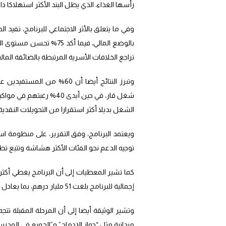
رأسها الغذاء، الذي يظل البند الأكثر استهلاكا
تراجع الخلافات الأسرية المرتبطة بالضائقة المالي
وتبرز النتائج أيضا أن 60%
شغل قار، في حين أبدى 40
الشغل بديلا أكثر استقرارا من التحويلات النقدية
ويعتمد البرنامج، وفق التقرير، على منظومة ا
توجيه الدعم نحو الفئات الأكثر هشاشة وتتبع تطو
إجمالية للبرنامج بلغت 51 مليار درهم، بما يعادل 2% من الناتج الداخلي الخام، مع تسجيل كلفة تدبير لا تتجاوز 0.84%.
وتشير الوثيقة أيضا إلى أن المرحلة المقبلة تتج
ميدانية مثل “جواز الإدماج” و”الجميع في المدرسة