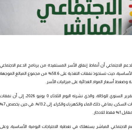
دعم الاجتماعي أن أنماط إنفاق الأسر المستفيدة من برنامج الدعم الاجتماعي
المباشر تظهر توجها واضحا نحو تلبية الحاجيات الأساسية، حيث تستحوذ نفقات التغذية على 58.6% من مجموع المبالغ الموجهة
 وضغط أسعار المواد الغذائية على ميزانيات الأسر.
وتشير المعطيات ذاتها، والتي وردت ضمن التقرير السنوي للوكالة، والذي نشرته اليوم الثلاثاء 0 يونيو 2026، إلى أن نفقا
الصحة تمثل 13.3% من الإنفاق، بينما تصل نفقات السكن، بما في ذلك الماء والكهرباء والكراء، إلى 13.2%، في حي
م الاجتماعي المباشر يستهلك في تغطية الاحتياجات اليومية الأساسية، وعلى