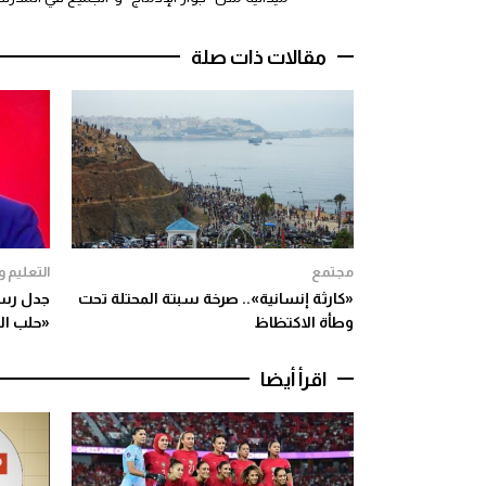
مقالات ذات صلة
مجتمع
التعليم 
«كارثة إنسانية».. صرخة سبتة المحتلة تحت
جدل رسوم
وطأة الاكتظاظ
«حلب الد
اقرأ أيضا