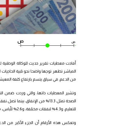
ص
ص
أفادت معطيات تقرير حديث للوكالة الوطنية لل
من الدعم، في سياق يتسم بارتفاع كلفة المعيشة
للتعليم، و4.3% لنفقات مختلفة، و2.6% للّباس، مقابل 1% فقط للادخار.
وتعكس هذه الأرقام أن الجزء الأكبر من الدع