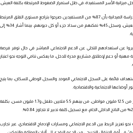
 داخل ميزانية الأسر المستفيدة، في ظل استمرار الضغوط المرتبطة بكلفة العيش.
وفي ما يتعلق بالأثر الاجتماعي للبرنامج، تفيد الدراسة الميدانية بأن 87% من المستفيدين صرحوا بتراجع مستوى القلق المرتبط
بالوضع المالي، فيما أكد 75% تحسن مستوى العيش، وسجل 45% تمكنهم من سداد جزء أو كل ديونهم، بينما أشار 34% 
ة.
 من المستفيدين عبروا عن استعدادهم للتخلي عن الدعم الاجتماعي المباشر في حال توفر فرصة
% رغبتهم في مواكبة مهنية أو دعم لإطلاق مشاريع مدرة للدخل، ما يعكس تنامي التوجه نحو اعتبار
.
ستهداف قائمة على السجل الاجتماعي الموحد والسجل الوطني للسكان، بما يتيح
ر أوضاعها الاجتماعية والاقتصادية.
كما تشير المعطيات إلى أن البرنامج يغطي أكثر من 12.5 مليون مواطن، من بينهم 5.5 ملايين طفل و1.7 مليون مسن، بكلفة
ه نحو تعزيز الربط بين الدعم الاجتماعي ومسارات الإدماج الاقتصادي، عبر تجارب
”، في أفق الانتقال التدريجي من الدعم النقدي إلى آليات المواكبة والتمكين.