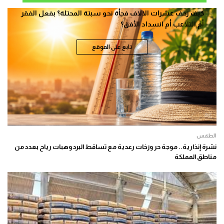
كيف زحف عشرات الالاف فجأة نحو سبتة المحتلة؟ بفعل الفقر
أم التلاعب أم انسداد الأفق؟
تابع على الموقع
الطقس
نشرة إنذارية.. موجة حر وزخات رعدية مع تساقط البرد وهبات رياح بعدد من
مناطق المملكة