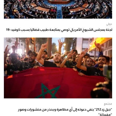
دولي
لجنة بمجلس الشيوخ الأمريكي توصي بمتابعة طبيب قضائيا بسبب كوفيد-19
مجتمع
“جيل زد 212” ينفي دعوته إلى أي مظاهرة ويحذر من منشورات وصور
“مفبركة”