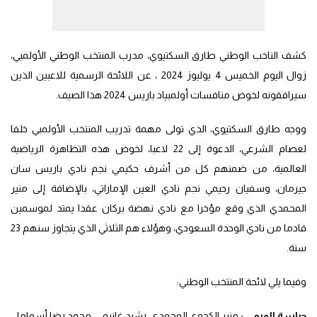
كشف الناخب الوطني طارق السكتيوي، مدرب المنتخب الوطني الأولمبي،
زوال اليوم الخميس 4 يوليوز 2024 ، عن اللائحة الرسمية للاعبين الذين
سيرافقونه لخوض منافسات أولمبياد باريس 2024 هذا الصيف.
ووجه طارق السكتيوي، الذي تولى مهمة تدريب المنتخب الأولمبي خلفا
لعصام الشرعي، الدعوة إلى 22 لاعبا، لخوض هذه التظاهرة الرياضية
العالمية، من ضمنهم كل من أشرف حكيمي نجم نادي باريس سان
جيرمان، وسفيان رحيمي نجم نادي العين الإماراتي، بالإضافة إلى منير
المحمدي الذي وقع مؤخرا مع نادي نهضة بركان عقدا يمتد لموسمين
قادما من نادي الوحدة السعودي، وهؤلاء هم الثلاثي الذي يتجاوز سنهم 23
سنة.
وفيما يلي لائحة المنتخب الوطني:
حراسة المرمى :
منير الكجوي المحمدي، رشيد غانيمي، محمد رضا أسماما.