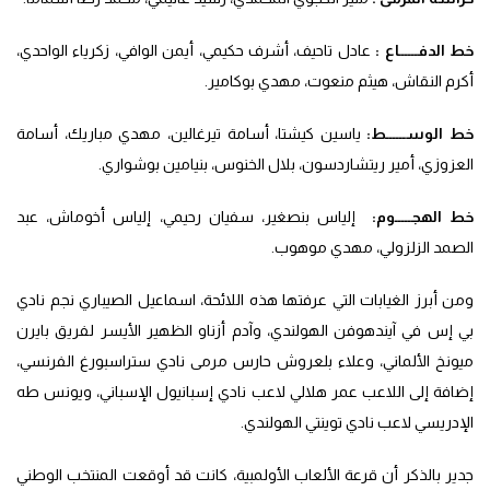
خط الدفــــــاع :
عادل تاحيف، أشرف حكيمي، أيمن الوافي، زكرياء الواحدي،
أكرم النقاش، هيثم منعوت، مهدي بوكامير.
خط الوســــــط:
ياسين كيشتا، أسامة تيرغالين، مهدي مباريك، أسامة
العزوزي، أمير ريتشاردسون، بلال الخنوس، بنيامين بوشواري.
خط الهجـــــوم:
إلياس بنصغير، سفيان رحيمي، إلياس أخوماش، عبد
الصمد الزلزولي، مهدي موهوب.
ومن أبرز الغيابات التي عرفتها هذه اللائحة، اسماعيل الصيباري نجم نادي
بي إس في آيندهوفن الهولندي، وآدم أزناو الظهير الأيسر لفريق بايرن
ميونخ الألماني، وعلاء بلعروش حارس مرمى نادي ستراسبورغ الفرنسي،
إضافة إلى اللاعب عمر هلالي لاعب نادي إسبانيول الإسباني، ويونس طه
الإدريسي لاعب نادي توينتي الهولندي.
جدير بالذكر أن قرعة الألعاب الأولمبية، كانت قد أوقعت المنتخب الوطني