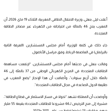
أعلنت ليلى بنعلي، وزيرة الانتقال الطاقي المغربية، الثلاثاء 19 ماي 2026، أن
المغرب ينتج 46 بالمائة من احتياجاته من الكهرباء عبر مصادر الطاقة
المتجددة.
جاء ذلك في كلمة للوزيرة أمام مجلس المستشارين (الغرفة الثانية
بالبرلمان) في العاصمة الرباط، وفق مراسل الأناضول.
وقالت بنعلي في حديثها أمام مجلس المستشارين: “ارتفعت مساهمة
الطاقات المتجددة في المزيج الكهربائي الوطني من 37 بالمئة إلى 46
بالمئة خلال أربع سنوات”، وأضافت أن هذا الإنجاز “يضع المغرب في
طليعة الدول الصاعدة في مجال الطاقات المتجددة”.
وأوضحت أن المملكة تشهد “تحولا في مسار الاستثمار في قطاع الطاقة”،
مشيرة إلى منح الترخيص لـ66 مشروعا للطاقات المتجددة بقيمة 55 مليار
درهم، مقارنة بـ23 ترخيصا فقط بين عامي 2011 و2021.