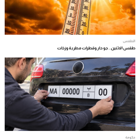
الطقس
طقس الاثنين.. جو حار وقطرات مطرية وزخات
حكومة