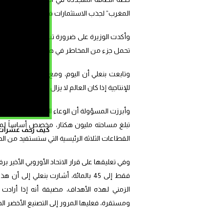
المغرب” لجذب الاستثمارات في مجال الهيدروجي
وأكدت الوزيرة على ضرورة تسريع وتيرة الاستث
تحمل جزء من المخاطر في هذا الاستثمار، خصوصاً 
وتابعت بنعلي أن اليوم، ومع كل التغيرات التي 
للإنتاجية إذا كان العالم لا يزال يرغب في تحق
وأبرزت المسؤولة أن الوعاء العقاري الذي قامت
تبلغ مساحته مليون هكتار، مخصص أساساً لمسا
كيف زحف عشرات ال
القطاعات الثلاثة الرئيسية التي ستستفيد من الط
فقط إلى 45 بالمائة، أشارت بنعلي إ
الزمني لهذه الأهداف، مضيفة أنه إذا أرادت
ومستقرة، فعليها المرور إلى التصنيع الأخضر الذ