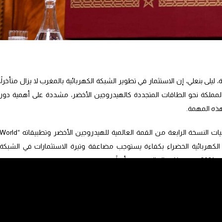
 ليلى بنعلي، إن الاستثمار في تطوير الشبكة الكهربائية بالمغرب لا يزال متأخراً،
مملكة نحو الطاقات المتجددة كالهيدروجين الأخضر، مشددة على أهمية دور
ذه المهمة.
وأوضحت الوزيرة خلال كلمتها الافتتاحية بفعاليات النسخة الرابعة من القمة العالمية للهيدروجين الأخضر وتطبيقاته “ld
Pow، أن نقل الطاقة الكهربائية الخضراء بكفاءة يستوجب مضاعفة وتيرة الاستثمارات في الشبكة
فيه.
خمس المقبلة إلى 3 مليارات دولار بدلاً من مليار دولار.
ويتعهد المغرب من خلال استراتيجيته الوطنية للطاقة المتجددة بالحد من انبعاث الغازات الدفيئة بحوالي 45.5 بالمائة، والرفع م
حصة الطاقة المتجددة في المزيج الطاقي الوطني إلى 52 بالمائة بحلول عام 2030، وهو ما دفع المغرب إلى إطلاق “عرض