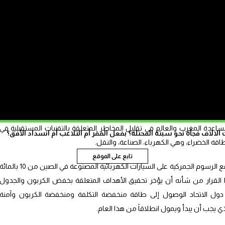
ن الأخضر.
مار في الشبكات والنقل، مشددة على أهمية دور المؤسسات المالية الخاصة في
في ظل العوائد المادية الكبيرة التي ينطوي عليها هذا الاستثمار.
تحدث في العالم، يعتبر المغرب الممر الوحيد الذي يربط بين إفريقيا، آخر خزان
يق نمو إضافي على مدار القرن المقبل، وبين حوض الأطلسي وأوروبا.
 الحكومة بتعبئته لمشاريع الهيدروجين الأخضر في إطار “عرض المغرب”، والذي
عدة المغرب والعالم في تقليل المخاطر المتعلقة بالتقنيات المستقبلية في
الاف فجأة نحو سبتة المحتلة؟ بفعل الفقر أم التلاعب أم انسداد الأفق؟
اقة الخضراء، وهي الكهرباء، الصناعة، والنقل.
تابع على الموقع
وفي تعليقها على قرار الاتحاد الأوروبي الأخير برفع الرسوم الجمركية على السيارات الكهربائية المصنوعة في الصين من 10 بالم
لى أن هذا القرار من شأنه أن يؤخر تحقيق الأهداف المتعلقة بخفض الكربون والجدول
 دول الاتحاد الوصول إلى طاقة منخفضة التكلفة ومنخفضة الكربون وآمنة
ي يجب أن يبدأ ويمول انطلاقاً من هذا العام.