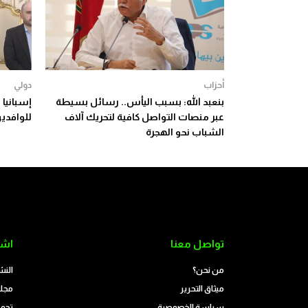
أحزاب
دولي
بنعبد الله: بسبب اليأس.. رسائل بسيطة
إسبانيا
عبر منصات التواصل كافية لتحريك آلاف
للوافدين
الشباب نحو الهجرة
تواصل معنا
اشت
من نحن؟
النش
ميثاق التحرير
مجلة
سياسة الخصوصية
تحمي