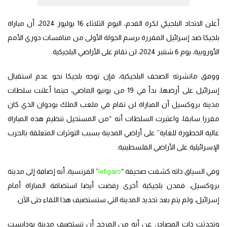
أعلن الاتحاد البلجيكي لكرة القدم، اليوم الثلاثاء 16 يوليوز 2024، أن مباراة
بلجيكا ضد إسرائيل المقررة برسم الجولة الأولى من منافسات دوري الأمم
الأوروبية، يوم 6 شتنبر 2024، لن تقام على الأراضي البلجيكية.
ووفق مانشرته الصحف البلجيكية، فإن توجه بلجيكا نحو عدم استقبال
إسرائيل على أرضها، بدأ في 19 من يونيو الماضي، حينما أعلنت سلطات
مدينة بروكسيل أن المباراة لن تقام في ملعب الملك بودوان الذي كان
مقررا سابقا، واعتبرت السلطات أنه “من المستحيل تنظيم هذه المباراة
عالية الخطورة للغاية” على أراضي المدينة بسبب التوثرات المتعلقة بالحرب
الإسرائيلية على الأراضي الفلسطينية.
وفي السياق ذاته كشفت صحيفة “
lefigaro
” الفرنسية، أنه إضافة إلى مدينة
بروكسيل، فمدن بلجيكية أخرى رفضت أيضا استضافة المباراة أمام
إسرائيل، ولم يتم بعد تحديد المدينة التي ستستضيف هذا اللقاء حتى الآن.
وتحدثت ذات المصادر، عن أنه من المرجح أن تستضيف مدينة بودابست