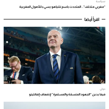
سياسة
“مغربي متخلف”.. المتحدث باسم نتنياهو يسيء للأصول المغربية
اقرأ أيضا
دولي
فيفا يدين “الجهود المنسقة والمستمرة” لإضعاف إنفانتينو