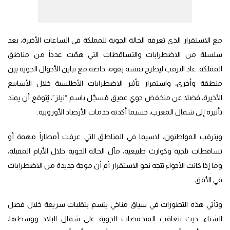
مع الاستقرار الذي تعرفه الحالة الجوية للمملكة في الساعات الأخيرة، بعد
سلسلة من الاضطرابات والتساقطات التي همّت عدداً من مناطق
المملكة. عاد الترقب ليطرح نفسه بقوة، خاصة مع تباين الأحوال الجوية بين
منطقة وأخرى، واستمرار تأثير الاضطرابات الأطلسية خلال الأسابيع
الأخيرة، فضلا عن منخفض جوي عميق مُسجَّل باسم “نيلز”، يُتوقع أن يمتد
تأثيره إلى شمال المغرب، حسبما أكدته خدمات الأرصاد الأوروبية.
ويترقب المواطنون، لاسيما في المناطق التي عرفت أمطاراً مهمة أو
تساقطات ثلجية وكوارث طبيعية، مآل الحالة الجوية خلال الأيام المقبلة،
وما إذا كانت الأجواء تتجه نحو الاستقرار أم أن موجة جديدة من الاضطرابات
في الأفق.
وتأتي هذه التطورات في سياق مناخي يتسم بتقلبات سريعة خلال فصل
الشتاء، حيث تتعاقب المنخفضات الجوية على شمال البلاد ووسطها،