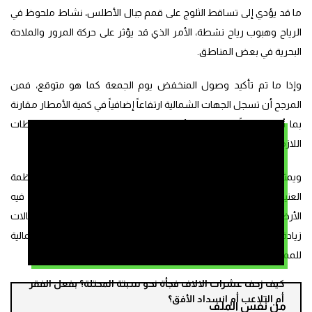
ما قد يؤدي إلى تساقط الثلوج على قمم جبال الأطلس، نشاط ملحوظ في
الرياح وهبوب رياح نشطة، الأمر الذي قد يؤثر على حركة المرور والملاحة
البحرية في بعض المناطق.
وإذا ما تم تأكيد وصول المنخفض يوم الجمعة كما هو متوقع، فمن
المرجح أن تسجل الجهات الشمالية ارتفاعاً إضافياً في كمية الأمطار مقارنة
بما نُشر سابقاً في نشرة الأرصاد، ما يستدعي الحذر واتخاذ الاحتياطات
اللازمة من طرف السكان والسلطات المحلية في المناطق المتأثرة.
ويمثل هذا المنخفض الجوي الجديد حلقة أخرى من سلسلة الأنظمة
العنيفة التي تؤثر على المغرب وأوروبا هذا الشتاء، في وقت لا تزال فيه
الأرض مشبعة بالرطوبة بعد العواصف السابقة، مما يزيد من احتمالات
زيادة مخاطر الفيضانات والسيول السريعة في السواحل الشمالية
للمملكة.
كيف زحف عشرات الالاف فجأة نحو سبتة المحتلة؟ بفعل الفقر
أم التلاعب أم انسداد الأفق؟
من نفس الملف