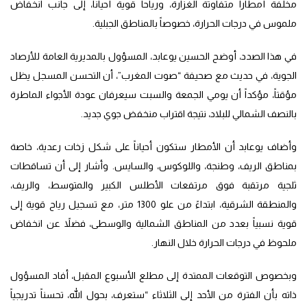
مخلفة أمطاراً متفاوتة الغزارة، ورياحاً قوية أحياناً، إلى جانب انخفاض
ملموس في درجات الحرارة، خصوصاً بالمناطق الجبلية.
في هذا الصدد، أوضح الحسين يوعابد، المسؤول بالمديرية العامة للأرصاد
الجوية، في حديث مع صحيفة “صوت المغرب”، أن التحسن المسجل يظل
مؤقتاً، مؤكداً أن يومي الجمعة والسبت سيعرفان عودة الأجواء الماطرة
بالنصف الشمالي للبلاد، نتيجة اقتراب منخفض جوي جديد.
وأضاف يوعابد أن الأمطار ستكون أحياناً على شكل زخات رعدية، خاصة
بمناطق الريف، وطنجة، واللوكوس، والسايس. وأشار إلى أن تساقطات
ثلجية مرتقبة فوق مرتفعات الأطلس الكبير والمتوسط، والريف،
والمنطقة الشرقية، ابتداءً من علو 1300 متر، مع تسجيل رياح قوية إلى
قوية نسبياً بعدد من المناطق الشمالية والوسطى، فضلاً عن انخفاض
ملحوظ في درجات الحرارة خلال النهار.
وبخصوص التوقعات الممتدة إلى مطلع الأسبوع المقبل، أفاد المسؤول
ذاته بأن الفترة من الأحد إلى الثلاثاء “ستعرف، بحول الله، تحسناً تدريجياً