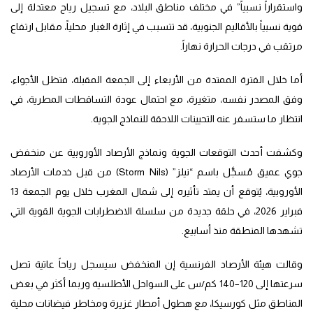
واستقراراً نسبياً” في مختلف مناطق البلاد، مع تسجيل رياح معتدلة إلى
قوية نسبياً بالأقاليم الجنوبية، قد تتسبب في إثارة الغبار محلياً، مقابل ارتفاع
مرتقب في درجات الحرارة نهاراً.
أما خلال الفترة الممتدة من الأربعاء إلى الجمعة المقبلة، فتظل الأجواء،
وفق المصدر نفسه، متغيرة، مع احتمال عودة التساقطات المطرية، في
انتظار ما ستسفر عنه التحيينات اللاحقة للنماذج الجوية.
وكشفت أحدث التوقعات الجوية ونماذج الأرصاد الأوروبية عن منخفض
جوي عميق مُسجَّل باسم “نيلز” (Storm Nils) من قبل خدمات الأرصاد
الأوروبية، يُتوقع أن يمتد تأثيره إلى شمال المغرب خلال يوم الجمعة 13
فبراير 2026، في حلقة جديدة من سلسلة الاضطرابات الجوية القوية التي
تشهدها المنطقة منذ أسابيع.
وقالت هيئة الأرصاد الفرنسية إن المنخفض سيسجل رياحاً عاتية تصل
سرعتها إلى 120–140 كم/س على السواحل الأطلسية وربما أكثر في بعض
المناطق مثل كورسيكا، مع هطول أمطار غزيرة ومخاطر فيضانات محلية