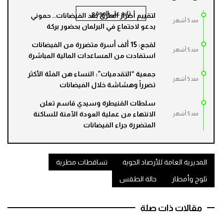
تابع على الموقع
لتقييم أضرار الطرق بعد الفيضانات.. حموني
مند 5 أشهر
يدعو لاجتماع في البرلمان بحضور بركة
لقجع: 15 ألف أسرة متضررة من الفيضانات
مند 5 أشهر
استفادت من المساعدات المالية المباشرة
جمعية “التقدميات”: النساء هن الفئة الأكثر
مند 5 أشهر
تضرراً وهشاشة خلال الفيضانات
سلطات القنيطرة وسيدي قاسم تعلن
الانتهاء من عملية العودة الآمنة للساكنة
مند 5 أشهر
المتضررة جراء الفيضانات
المديرية العامة للأرصاد الجوية
تساقطات مطرية
ثلوج وأمطار
حالة الطقس
مقالات ذات صلة