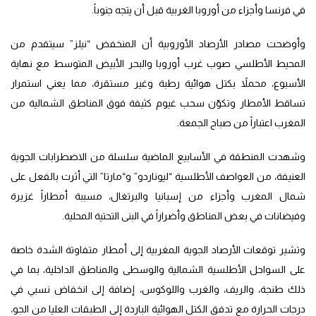
في فرنسا وأجزاء من أوروبا الغربية قبل أن يتجه جنوباً.
وأوضحت مصادر الأرصاد الأوروبية أن المنخفض “نيلز” سيتقدم من
المحيط الأطلسي صوب غرب أوروبا والبحر الأبيض المتوسط مع نهاية
الأسبوع، محملاً بكتل هوائية رطبة وغير مستقرة، مما يعني استمرار
تساقط الأمطار وتكوّن سحب غيوم كثيفة فوق المناطق الشمالية من
المغرب اعتباراً من صباح الجمعة.
وشهدت المنطقة في الأسابيع الماضية سلسلة من الاضطرابات الجوية
العنيفة، من العواصف الأطلسية “ليوناردو” و“مارتا” التي أثرت بالفعل على
شمال المغرب وأجزاء من إسبانيا والبرتغال، مسببة أمطاراً غزيرة
وفيضانات في بعض المناطق وأضراراً في البنى التحتية المحلية.
وتشير توقعات الأرصاد الجوية المغربية إلى أمطار متفاوتة الشدة خاصة
على السواحل الأطلسية الشمالية والوسطى والمناطق الداخلية، بما في
ذلك طنجة، والريف، والغرب واللوكوس، إضافة إلى انخفاض نسبي في
درجات الحرارة مع تدفق الكتل الهوائية الباردة إلى الطبقات العليا من الجو،