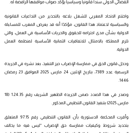
القضائي الدولي سندا قانونيا وسياسيا يؤكد صواب مواقفها الرافضة له.
واختتم الاتحاد المغربي للشغل بلاغه بالتحذير من التداعيات القانونية
والسياسية لاعتماد هذا القانون، مؤكدًا أنه قد يعرض المغرب للمساءلة
الدولية بشأن مدى احترامه للحقوق والحريات الأساسية في العمل، والتي
تلزم المملكة بالامتثال للاتفاقيات الثمانية الأساسية لمنظمة العمل
الدولية.
ودخل قانون الحق في ممارسة الإضراب حيز التنفيذ، بعد نشره في الجريدة
الرسمية عدد 7389، بتاريخ الإثنين 24 مارس 2025 الموافق 23 رمضان
1446.
وصدر في هذا الصدد ضمن الجريدة الظهير الشريف رقم 1.24.35 (18
مارس 2025) بتنفيذ القانون التنظيمي المذكور.
وأقرت المحكمة الدستورية بأن القانون التنظيمي رقم 97.15 المتعلق
بتحديد شروط وكيفيات ممارسة حق الإضراب “ليس فيه ما يخالف