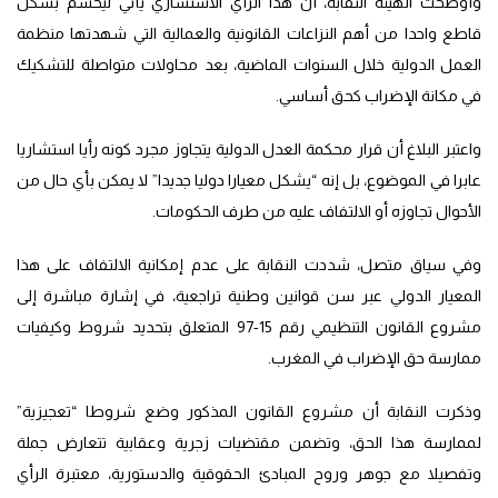
وأوضحت الهيئة النقابة، أن هذا الرأي الاستشاري يأتي ليحسم بشكل
قاطع واحدا من أهم النزاعات القانونية والعمالية التي شهدتها منظمة
العمل الدولية خلال السنوات الماضية، بعد محاولات متواصلة للتشكيك
في مكانة الإضراب كحق أساسي.
واعتبر البلاغ أن قرار محكمة العدل الدولية يتجاوز مجرد كونه رأيا استشاريا
عابرا في الموضوع، بل إنه “يشكل معيارا دوليا جديدا” لا يمكن بأي حال من
الأحوال تجاوزه أو الالتفاف عليه من طرف الحكومات.
وفي سياق متصل، شددت النقابة على عدم إمكانية الالتفاف على هذا
المعيار الدولي عبر سن قوانين وطنية تراجعية، في إشارة مباشرة إلى
مشروع القانون التنظيمي رقم 15-97 المتعلق بتحديد شروط وكيفيات
ممارسة حق الإضراب في المغرب.
وذكرت النقابة أن مشروع القانون المذكور وضع شروطا “تعجيزية”
لممارسة هذا الحق، وتضمن مقتضيات زجرية وعقابية تتعارض جملة
وتفصيلا مع جوهر وروح المبادئ الحقوقية والدستورية، معتبرة الرأي