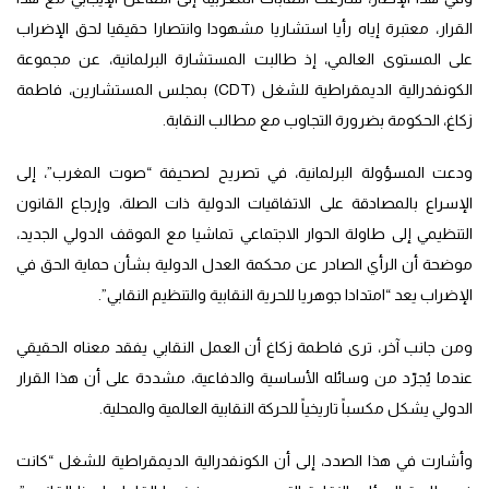
القرار، معتبرة إياه رأيا استشاريا مشهودا وانتصارا حقيقيا لحق الإضراب
على المستوى العالمي، إذ طالبت المستشارة البرلمانية، عن مجموعة
الكونفدرالية الديمقراطية للشغل (CDT) بمجلس المستشارين، فاطمة
زكاغ، الحكومة بضرورة التجاوب مع مطالب النقابة.
ودعت المسؤولة البرلمانية، في تصريح لصحيفة “صوت المغرب”، إلى
الإسراع بالمصادقة على الاتفاقيات الدولية ذات الصلة، وإرجاع القانون
التنظيمي إلى طاولة الحوار الاجتماعي تماشيا مع الموقف الدولي الجديد،
موضحة أن الرأي الصادر عن محكمة العدل الدولية بشأن حماية الحق في
الإضراب يعد “امتدادا جوهريا للحرية النقابية والتنظيم النقابي”.
ومن جانب آخر، ترى فاطمة زكاغ أن العمل النقابي يفقد معناه الحقيقي
عندما يُجرّد من وسائله الأساسية والدفاعية، مشددة على أن هذا القرار
الدولي يشكل مكسباً تاريخياً للحركة النقابية العالمية والمحلية.
وأشارت في هذا الصدد، إلى أن الكونفدرالية الديمقراطية للشغل “كانت