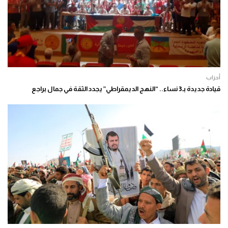
أحزاب
قيادة جديدة بـ3 نساء.. “النهج الديمقراطي” يجدد الثقة في جمال براجع