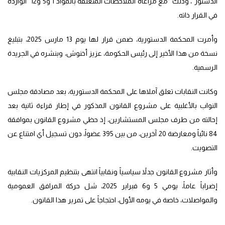
الدستور”، وذلك “مع مراعاة الملاحظات المتعلقة بالمواد 1 و5 و12” الواردة
في القرار ذاته.
وأمرت المحكمة الدستورية، ضمن قرار لها يوم 13 مارس 2025، بتبليغ
نسخة من هذا الأخير إلى رئيس الحكومة، عزيز أخنوش، وبنشره في الجريدة
الرسمية.
وكانت النقابات تعلق آملاها على المحكمة الدستورية، بعد مصادقة مجلس
النواب بالأغلبية على مشروع القانون المذكور في إطار قراءة ثانية بعد
إحالته من طرف مجلس المستشارين، إذ حظي مشروع القانون بموافقة
84 نائباً ومعارضة 20 آخرين، من بين 395 عضواً، دون تسجيل أي امتناع عن
التصويت.
وأثار مشروع القانون جدلاً سياسياً ونقابياً انتهى بتنظيم المركزيات النقابية
إضراباً عاماً، يومي 5 و6 فبراير 2025، شل حركة المرافق العمومية
والمواصلات، خاصة في يومه الأول، احتجاجاً على تمرير هذا القانون.