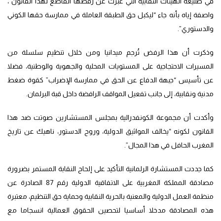
في طليعة الهيئات النقابية التي عبرت عن رفضها القاطع لهذا القانون”،
واصفة إياه بأنه جاء “ليكبل حق الطبقة العاملة في ممارسة حقها الكوني
والدستوري”.
وذكرت أن هذا الرفض تُرجم ميدانيا ومن خلال تنظيم سلسلة من
المسيرات الاحتجاجية على المستويات المحلية والجهوية والوطنية، فضلا
عن تأسيس “جبهة الدفاع عن الحق في ممارسة الإضراب” كقوة ضغط
مدنية ونقابية، إلى جانب تفعيل المواقف الرافضة داخل قبة البرلمان.
وأكدت أن مجموعة الكونفدرالية بمجلس المستشارين صوتت ضد هذا
القانون لكونه “يخالف المواثيق الدولية، وروح الدستور، ناهيك عن تاريخ
المغرب الحافل في هذا المجال”.
كما جددت المستشارة الرلمانية التأكيد على إلحاح النقابة المستمر بضرورة
مصادقة المملكة المغربية على الاتفاقية الدولية رقم 87 الصادرة عن
منظمة العمل الدولية والمعنية بالحرية النقابية وحماية حق التنظيم، معتبرة
هذه المصادقة مدخلا أساسيا لتحصين الحقوق العمالية انسجاما مع