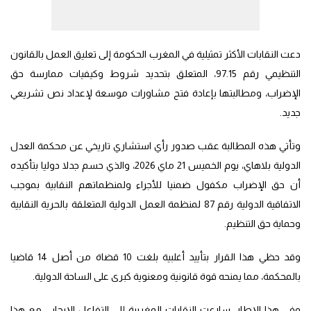
دعت النقابات الأكثر تمثيلية في المغرب الحكومة إلى تعليق العمل بالقانون
التنظيمي رقم 97.15، المتعلق بتحديد شروط وكيفيات ممارسة حق
الإضراب، ومطالبتها بإعادة فتح مشاورات موسعة لإعداد نص تشريعي
جديد.
وتأتي هذه المطالبة عقب صدور رأي استشاري تاريخي عن محكمة العدل
الدولية بلاهاي، يوم الخميس 21 ماي 2026، والذي حسم جدلا دوليا بتأكيده
أن حق الإضراب مكفول ضمنيا للأجراء ولمنظماتهم النقابية بموجب
الاتفاقية الدولية رقم 87 لمنظمة العمل الدولية المتعلقة بالحرية النقابية
وحماية حق التنظيم.
وقد حظي هذا القرار بتأييد أغلبية بلغت 10 قضاة من أصل 14 قاضيا
بالمحكمة، مما يمنحه قوة قانونية ومعنوية كبرى على الساحة الدولية.
وفي هذا الإطار، سارعت النقابات المغربية إلى التفاعل الإيجابي مع هذا