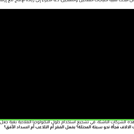
كما أشاروا إلى عدد الأشخاص الذين يعانون من المجاعة في مختلف أنحاء العالم، حيث يعيش حوالي 40 في المائة منهم في
ما تلبية هذه الاحتياجات.
 أجل تحقيق الأمن الغذائي العالمي، دعا المتدخلون إلى تبني سياسات عمومية
هذا المجال.
 المملكة وإمكاناتها التي تزخر بتنوع فلاحي كبير، مشيرين إلى مختلف أنواع
الواحات.
سيين خلال هذا اللقاء، تسليط الضوء على الشركات الناشئة المغربية والفرنسية،
الفلاحية في إفريقيا، مما يوضح قدرة الابتكار في تعزيز الفلاحة المستدامة.
ستثمار على نطاق واسع في البحث والتنمية الفلاحية، ودعم وتعزيز ريادة الأعمال
ذه الشركات الناشئة، في تشجيع استخدام حلول التكنولوجيا الفلاحية بغية جعل
الاف فجأة نحو سبتة المحتلة؟ بفعل الفقر أم التلاعب أم انسداد الأفق؟