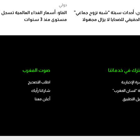
دولي
: أحداث سبتة “شبه نزوح جماعي”
الفاو: أسعار الغذاء العالمية تسجل 
لحقيقي للضحايا لا يزال مجهولا
مستوى منذ 3 سنوات
رك في خدماتنا
صوت المغرب
رة الإخبارية
اطلب التصحيح
 “لسان المغرب”
شاركنا رأيك
ل التطبيق
أعلن معنا