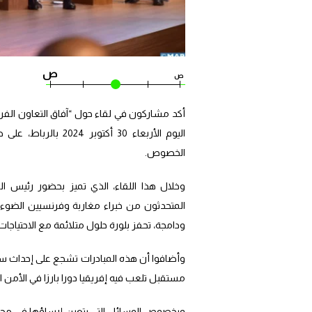
ص
ص
أكد مشاركون في لقاء حول “آفاق التعاون الفرن
اليوم الأربعاء 30 أ
الخصوص.
وخلال هذا اللقاء، الذي تميز بحضور رئيس ال
المتحدثون من خبراء مغاربة وفرنسيين الضوء ع
ودامجة، تحفز بلورة حلول متلائمة مع الاحتياجات 
وأضافوا أن هذه المبادرات تشجع على إحداث سلس
مستقبل تلعب فيه إفريقيا دورا بارزا في الأمن ال
وبخصوص الوسائل التي يتعين إرساؤها في مجال البح