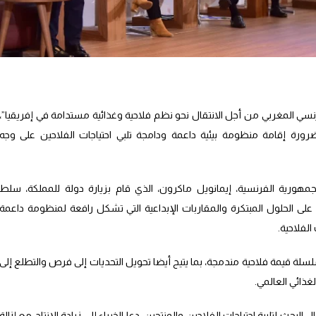
سي المغربي من أجل الانتقال نحو نظم فلاحية وغذائية مستدامة في إفريقيا”،
كتوبر 2024 بالرباط، على ضرورة إقامة منظومة بيئية داعمة ودامجة تلبي احتياجات الفلاحين على وجه
جمهورية الفرنسية، إيمانويل ماكرون، الذي قام بزيارة دولة للمملكة، سلط
لى الحلول المبتكرة والمقاربات الإبداعية التي تشكل رافعة لمنظومة داعمة
الفلاحية.
لة قيمة فلاحية مندمجة، بما يتيح أيضا تحويل التحديات إلى فرص والتطلع إلى
غذائي العالمي.
ث لتلبية احتياجات الفلاحين والمنتجين، دعا الخبراء إلى زيادة الإنتاج مع إزالة