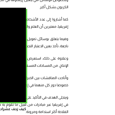
الكربون بشكل أكبر.
إفريقيا، معتبرين أن العلم والتكنولوجيا من شأنه
وفيما يتعلق بوسائل تمويل هذه الابتكارات من
ناجعة، تأخذ بعين الاعتبار التحديات المتنامية في 
وعلاوة على ذلك، استعرض خبراء مغاربة مقومات
الإنتاج، من المساحات المسقية وشبه المسقية و
وأتاحت المناقشات بين الخبراء المغاربة والفرن
خصوصا دور كل منهما في إطار أهمية التكنولوجيا 
ويتجلى الهدف في التأكيد على أهمية مواصلة الا
في إفريقيا عبر مبادرات من قبيل ما تقوم به ه
كيف زحف عشرات ال
الفلاحة أكثر استدامة ومرونة.