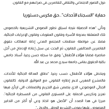
حول التصور الاجتماعي والثقافي للقاصرين في صراعهم مع القانون.
حماية “السجناء الأحداث”..حق مكرس دستوريا
وتأتي “هذه الحصيلة نتيجة لسياق تطور النصوص التشريعية بالخصوص
تلك المتعلقة بمدونة الأسرة وقانون العقوبات وقانون الإجراءات الجنائية،
فضلا عن مواصلة منظمات المجتمع المدني إدانة انتهاكات حقوق
القاصرين المخالفين للقانون، ثم البحث عن سبل إعادة الإدماج من أجل
مناصرة قضايا هؤلاء الأطفال” وفق ما سجله حسن رحييا، أستاذ جامعي
بكلية الحقوق بفاس جامعة سيدي محمد بن عبد الله.
ويتخطى هؤلاء الأطفال، حسب رحييا، “نطاق العدالة الجنائية للأحداث،
فالمشرع المغربي لاءم إطاره القانوني مع المواثيق الدولية، كالقانون
الجنائي الموضوعي؛ الذي يتضمن شق التجريم والضمانات التي ارتأى فيها
تعزيز وتكريس الحماية على المستوى القانوني من المسطرة الجنائية”،
مبرزا في هذا الصدد أن “الأصل هو اتخاذ وعي أو أكثر من التدابير
المنصوص عليها بموجب التشريع الوطني والدولي”.