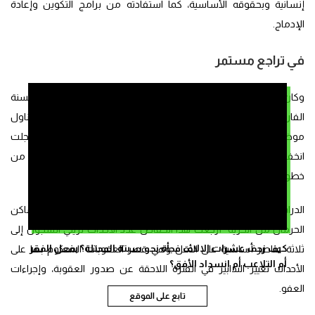
إنسانية وبحقوقه الأساسية، كما استفادته من برامج التكوين وإعادة
الإدماج.
في تراجع مستمر
وكان مركز دراسات حقوق الإنسان والديموقراطية قد أنجز السنة
الفارطة، بتعاون مع مركز جنيف لحوكمة قطاع الأمن، دراسة تتناول
موضوع وضعية السجناء الأحداث بالمغرب خلال السنوات الأخيرة، إذ سجلت
انخفاضا في عدد الجرائم المرتكبة من طرف الأطفال كما حذرت من
خطورة احتجاز هذه الفئة من السجناء.
الدراسة، التي حملت عنوان “الأحداث في نزاع مع القانون وواقع أماكن
الحرمان من الحرية” أرجعت هذا انخفاض عدد الأحداث نزيلي السجون إلى
كيف زحف عشرات الالاف فجأة نحو سبتة المحتلة؟ بفعل الفقر
ثلاثة عناصر أساسية على الأقل وهي قصر العقوبات المحكوم بها على
أم التلاعب أم انسداد الأفق؟
الأحداث تغيير التدابير في الفترة اللاحقة عن صدور العقوبة، وإجراءات
العفو.
تابع على الموقع