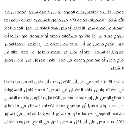
ومضى الأستاذ الجامعي بكلية الحقوق بفاس جامعة سيدي محمد بن عبد
الله شارحا، “مقتضيات المادة 473 من قانون المسطرة الجنائية”؛ باعتبارها
“فيصلا في قضية سجن الأحداث، إذ تنص هذه المادة على جعل الحدث الذي
يتراوح عمره بين 12 و18 ذو مسؤولية ناقصة أو منعدمة، ولو ارتكبوا أية
فعل محرم قانوني، غير أن المادة تنص كذلك على إذا ظهر أن هذا التدبير
ضروري أو استحال اتخاذ أي تدبير آخر، يحتفظ بالطفل في هذه الحالة في
جناح خاص، أو عند عدم وجوده، في مكان خاص معزول عن أماكن وضع
الرشداء”.
وشدد الأستاذ الجامعي على أن “الأصل يجب أن يكون الطفل حرا طليقا
في فضائه وليس خلف القضبان في السجن” محملا كامل المسؤولية
للقطاع الوصي على إيواء هذه الفئة من الأطفال، بالتكوين والدعم النفسي
على حد سواء، معتبرا أن موضوع حماية الأحداث السجناء في ما يتعلق
بشقها الحقوقي؛ يجعلها مكرسة دستوريا، وهو ما ينعكس في دستور
2011، حيث ينص على أن لكل شخص الحق في التمتع بظروف اعتقال