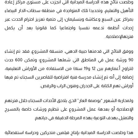
وخلصت نتائج هذه الدراسة الميدانية التي أنجزت على مستوى مراكز إعادة
التأهيل والتعليم، وتحديدا تلك المتواجدة في منطقة سطات-الدار البيضاء
بمراكز عين السبع وعكاشة وبنسليمان؛ إلى حتمية تعزيز احترام الحدث عبر
إحداث أنظمة تدعمه نفسيا واجتماعيا كما قانونيا بعد أن يكمل
فترتهالإصلاحية.
ووفق النتائج التي قدمتها حبيبة الدهبي، منسقة المشروع، فقد تم إنشاء
90 ورشة عمل في المناطق التي شملها المشروع؛ وتمكن 600 حدث
(تتراوح أعمارهم بين 12 و19 سنة) من الاستفادة من الأوراش التعليمية،
إضافة إلى أنه تم إنشاء مدرسة فنية افتراضية للقاصرين السجناء؛ تم فيها
أوراش تهم الكتابة على الجدران وفنون الراب والرقص.
ولمحاربة الشعور “بوصمة العار” الذي يلاحق الأحداث السجناء خلال فترتهم
الإصلاحية أو بعدها؛ عمل المشروع على تنظيم ورشات خاصة بالمسرح
والتمثيل بهدف التوعية بهذه المرحلة الدقيقة في حياتهم.
هذا وخلصت الدراسة الميدانية بإنتاج فيلمين متحركين ودراسة استقصائية