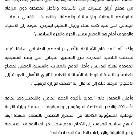
من قطع أرزاق عشرات من الأساتذة والأطر المختصة دون مراعاة
لحقوقهم الوطنية والإنسانية والمهنية، والتعسف النفسي بالعقاب
الجماعي الذي لقيه كافة نساء ورجال التعليم، ليفرض العودة إلى الاحتجاج
والوقوف أمام هذا الوضع بنفس الحزم والعزم السابقين”.
وأكد أنه “بعد قام الأساتذة بتأجيل برنامجهم الاحتجاجي سابقا تغليبا
لمصلحة التلاميذ المغاربة، قرر التنسيق الميداني الذي يضم التنسيقية
الموحدة لهيئة التدريس وأطر الدعم بالمغرب، والتنسيق الوطني لقطاع
التعليم، والتنسيقية الوطنية الأساتذة التعليم الثانوي التأهيلي العودة إلى
الاحتجاج” مرجعا ذلك إلى ما قال إنه “صمت الوزارة الرهيب”.
وأعلن المصدر ذاته “تجديد تأكيده الدعم الكامل واللامشروط لكافة
الأساتذة والأطر المختصة الموقوفين والموقوفات. محملا وزارة التربية
الوطنية المسؤولية الكاملة في استمرار الاحتقان بالقطاع، متهما إيها
“بنهج سياسة الهروب إلى الأمام بعدم سحب قرارات التوقيف التعسفية
وغير القانونية والإجراءات الظالمة المصاحبة لها”.