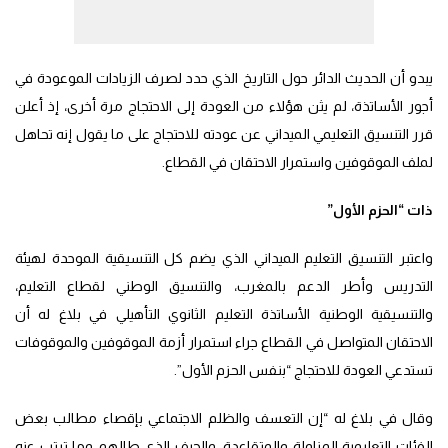
يبدو أن الحديث الدائر حول التاريخ الذي حدد لصرف الزيادات الموعودة في
أجور الأساتذة، لم يثن هؤلاء من العودة إلى الاحتجاج مرة أخرى، إذ أعلن
قرر التنسيق التعليمي الميداني عن عودته للاحتجاج على ما يقول إنه تحاهل
لملف الموقوفين واستمرار الاحتقان في القطاع.
ذات “الحزم الأول”
واعتبر التنسيق التعليم الميداني الذي يضم كل التنسيقية الموحدة لهيئة
التدريس وأطر الدعم بالمغرب، والتنسيق الوطني لقطاع التعليم،
والتنسيقية الوطنية الأساتذة التعليم الثانوي التأهيلي في بلاغ له أن
الاحتقان المتواصل في القطاع جراء استمرار أزمة الموقوفين والموقوفات
تستدعي العودة للاحتجاج “بنفس الحزم الأول”.
وقال في بلاغ له “إن التعسف والظلم الاجتماعي بإقصاء مطالب بعض
الفئات التعليمية المزاولة والمتقاعدة، والحيف الذي طالهم وما ترتب عنه