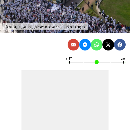
صوت المغرب. عدسة: مصطفى حبيس (أرشيف)
ص
ص