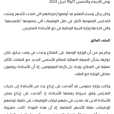
يومي الأربعاء والخميس 17و18 أبريل 2024.
وكان رجال ونساء التعليم قد أوقفوا إضراباتهم التي امتدت لأشهر وشلت
المدارس العمومية لأيام، في ظل التوقيفات التي يصفونها “بالتعسفية”
والتي اتخذتها وزارة التربية الوطنية في حق الأساتذة المضربين.
الملف العالق
وبالرغم من أن الوزارة الوصية على القطاع وعدت في وقت سابق خلال
حوارها بشأن الصيغة النهائية للنظام الأساسي الجديد مع النقابات الأكثر
تمثيلية في القطاع، بإيجاد حل لأزمة الموقوفين، إلا أن الأساتذة يرفضون
تعاطي الوزارة مع الملف.
وكانت وزارة بنموسى قد أقدمت على إرجاع عدد من الأساتذة إلى حجرات
المدراس وفق شروط رفضها الأساتذة، إذ أقدمت على إرجاع بعض
الأساتذة الذين قد صدرت في حقهم قرارات التوقيفات على خلفية خوضهم
للإضرابات طيلة الأشهر الماضية، إلا أن هذه العودة “كانت مقرونة