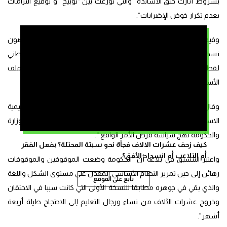
بشروط أثارت حنق الأساتذة” والتي توزعت بين “توبيخ” و”توقيع التزامات
بعدم تكرار خوض الإضرابات”.
وفيما يتعلق بجدل النظام الأساسي الجديد ما يزال الأساتذة يرفضون
نسخته النهائية، وصرحت في وقت سابق مصادر من التنسيق الوطني
لقطاع التعليم لـ”صوت المغرب” أن تمرير هذا النظام تم على حساب ملف
الأساتذة الموقوفين.
وقال في بلاغ له وقتها إنه “في الوقت الذي انتظرت فيه الشغيلة التعليمية
الاستجابة لمطالبها العالقة ورفع الاحتقان عن القطاع اختارت الوزارة
والحكومة نهج سياسة فرض الأمر الواقع “.
كيف زحف عشرات الالاف فجأة نحو سبتة المحتلة؟ بفعل الفقر
أم التلاعب أم انسداد الأفق؟
واعتبر التنسيق في بلاغه أن “الحكومة وضعت الموقوفين والموقوفات
رهائن إلى حين تمرير النظام الأساسي المعدل على مستوى الشكل واللغة
تابع على الموقع
والذي بقي في جوهره مطابقا للنسخة الأولى التي كانت سببا في الاحتقان
وخروج عشرات الآلاف من نساء ورجال التعليم إلى الاحتجاج طيلة أربعة
أشهر”.