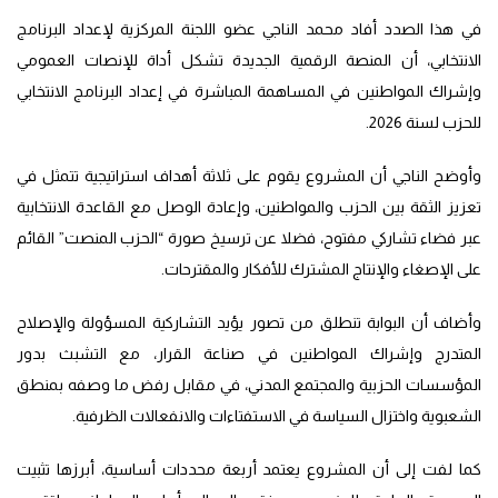
في هذا الصدد أفاد محمد الناجي عضو اللجنة المركزية لإعداد البرنامج
الانتخابي، أن المنصة الرقمية الجديدة تشكل أداة للإنصات العمومي
وإشراك المواطنين في المساهمة المباشرة في إعداد البرنامج الانتخابي
للحزب لسنة 2026.
وأوضح الناجي أن المشروع يقوم على ثلاثة أهداف استراتيجية تتمثل في
تعزيز الثقة بين الحزب والمواطنين، وإعادة الوصل مع القاعدة الانتخابية
عبر فضاء تشاركي مفتوح، فضلا عن ترسيخ صورة “الحزب المنصت” القائم
على الإصغاء والإنتاج المشترك للأفكار والمقترحات.
وأضاف أن البوابة تنطلق من تصور يؤيد التشاركية المسؤولة والإصلاح
المتدرج وإشراك المواطنين في صناعة القرار، مع التشبث بدور
المؤسسات الحزبية والمجتمع المدني، في مقابل رفض ما وصفه بمنطق
الشعبوية واختزال السياسة في الاستفتاءات والانفعالات الظرفية.
كما لفت إلى أن المشروع يعتمد أربعة محددات أساسية، أبرزها تثبيت