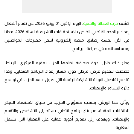
كشف
حزب العدالة والتنمية
، اليوم الإثنين 01 يونيو 2026، عن تقدم أشغال
إعداد برنامجه الانتخابي الخاص بالاستحقاقات التشريعية لسنة 2026، معلنا
في الآن نفسه إطلاق منصة إلكترونية لتلقي مقترحات المواطنين
ومساهماتهم في صياغة البرنامج.
وجاء ذلك خلال ندوة صحافية نظمها الحزب بمقره المركزي بالرباط،
خصصت لتقديم عرض مرحلي حول مسار إعداد البرنامج الانتخابي، وكذا
تقديم تفاصيل البوابة التشاركية الرقمية التي يعول عليها الحزب في توسيع
دائرة التشاور والإنصات.
ويأتي هذا الورش، بحسب مسؤولي الحزب، في سياق الاستعداد المبكر
للانتخابات المقبلة، عبر بناء برنامج انتخابي يستند إلى التشخيص والتقييم
والإنصات، ويهدف إلى تقديم أجوبة عملية على القضايا التي تشغل
المغاربة.