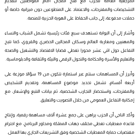
المرجعية العامة للحزب مع فتح المجال أمام المواطنين لتقديم
التشخيصات والمقترحات، والاعتماد على المتطوعين دون ميزانية خاصة أو
حملات مدفوعة، إلى جانب الحفاظ على الهوية الحزبية للمنصة.
وأشار إلى أن البوابة تستهدف سبع فئات رئيسية تشمل الشباب والنساء
والمهنيين ومغاربة العالم وسكان المجالين الحضري والقروي، كما تتيح
التفاعل حول اثني عشر محورا تغطي قضايا الاقتصاد والتشغيل والصحة
والتعليم والأسرة والحكامة والتحول الرقمي والبيئة والثقافة والدبلوماسية.
وأبرز أن المساهمات ستتم عبر استمارة تتكون من 19 سؤالا موزعة على
أربعة أقسام، تشمل تحديد موضوع المساهمة، وتقديم التشخيص
والمقترحات، واستحضار التجارب الشخصية، ثم بيانات التتبع والإشعار، مع
إمكانية التفاعل العمومي من خلال التصويت والتعليق.
وأكد الناجي أن الحزب يراهن على جمع عشرة آلاف مساهمة رقمية، وإنتاج
قاعدة معطيات تغطي مختلف جهات المملكة ومحاور البرنامج، مع احترام
مقتضيات حماية المعطيات الشخصية وفق التشريعات الجاري بها العمل.