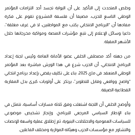
وخلص المتحدث إلى التأكيد على أن البوابة تجسد أحد التزامات المؤتمر
الوطني التاسع للحزب، مضيفا أن فلسفة المشروع تقوم على فكرة
مفادها أن “البرنامج الانتخابي يكتب مع المواطنين، لا في غرف مغلقة”،
داعيا وسائل الإعلام إلى تتبع مؤشرات المنصة ومواكبة مخرجاتها خلال
الأشهر المقبلة.
من جهته أكد مصطفى الخلفي عضو الأمانة العامة وئيس لجنة إعداد
البرنامج الانتخابي، أن الحزب شرع في هذا الورش مباشرة بعد المؤتمر
الوطني المنعقد في ماي 2025، بناء على تكليف يقضي بإعداد برنامج انتخابي
“واضح وواقعي وقابل للتطوير”، يرتكز على أولويات كبرى بدل المقاربة
القطاعية الضيقة.
وأوضح الخلفي أن اللجنة اشتغلت وفق ثلاثة مسارات أساسية، تتمثل في
بناء الإطار السياسي المرجعي للبرنامج، وإنجاز تشخيص موضوعي
للسياسات العمومية والاختلالات البنيوية، ثم إطلاق عملية واسعة للإنصات
والتشاور مع مؤسسات الحزب وهيئاته الموازية ومختلف الفاعلين.