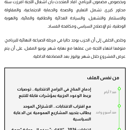
وبخصوص مضمون البرنامج، أفاد المتحدث بأن أشغال اللجنة أفرزت ستة
محاور كبرى تشمل التعليم، والصحة والحماية الاجتماعية، والمقاولة
والاستثمار والتشغيل، والسيادة الغذائية والطاقية والمائية، والهوية
الوطنية، ثم الإصلاح السياسي ومكافحة الفساد.
وخلص الخلفي إلى أن الحزب يوجد حاليا في مرحلة الصياغة النهائية للبرنامج،
متوقعا انتهاء اللجنة من عملها مع نهاية شهر يونيو المقبل، على أن يتم
عرض المشروع خلال شهر يوليوز بعد المصادقة الداخلية.
من نفس الملف
إدماج المناخ في البرامج الانتخابية.. توصيات
مند 7 أيام
بربط الوعود الحزبية بمؤشرات قابلة للتتبع
مع اقتراب الانتخابات.. الاشتراكي الموحد
يطالب بتحييد المشاريع العمومية عن الدعاية
مند أسبوع واحد
السياسية
انتخابات 2026.. “الكتاب” يدعو إلى حماية “حرمة