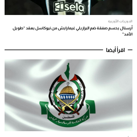
الدوريات الأوربية
أرسنال يحسم صفقة ضم البرازيلي غيمارايش من نيوكاسل بعقد “طويل
الأمد”
اقرأ أيضا