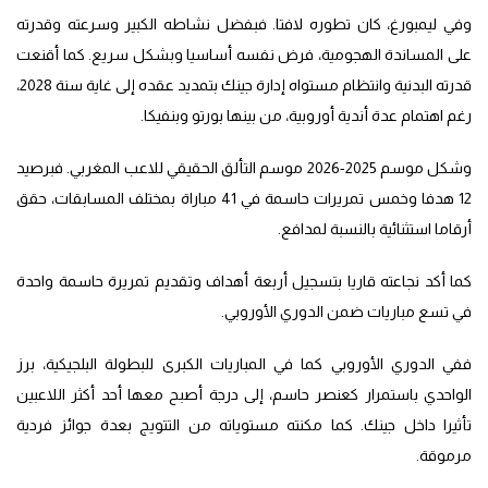
وفي ليمبورغ، كان تطوره لافتا. فبفضل نشاطه الكبير وسرعته وقدرته
على المساندة الهجومية، فرض نفسه أساسيا وبشكل سريع. كما أقنعت
قدرته البدنية وانتظام مستواه إدارة جينك بتمديد عقده إلى غاية سنة 2028،
رغم اهتمام عدة أندية أوروبية، من بينها بورتو وبنفيكا.
وشكل موسم 2025-2026 موسم التألق الحقيقي للاعب المغربي. فبرصيد
12 هدفا وخمس تمريرات حاسمة في 41 مباراة بمختلف المسابقات، حقق
أرقاما استثنائية بالنسبة لمدافع.
كما أكد نجاعته قاريا بتسجيل أربعة أهداف وتقديم تمريرة حاسمة واحدة
في تسع مباريات ضمن الدوري الأوروبي.
ففي الدوري الأوروبي كما في المباريات الكبرى للبطولة البلجيكية، برز
الواحدي باستمرار كعنصر حاسم، إلى درجة أصبح معها أحد أكثر اللاعبين
تأثيرا داخل جينك. كما مكنته مستوياته من التتويج بعدة جوائز فردية
مرموقة.