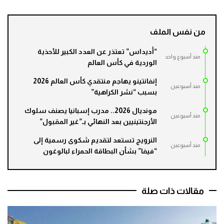
من نفس الملف
“أديداس” تعتذر عن العدد الكبير للأحذية
مند أسبوع واحد
الوردية في كأس العالم
إنفانتينو يهاجم منتقدي كأس العالم 2026
مند أسبوعين
بسبب “نشر الكراهية”
مونديال 2026.. مدرب إسبانيا يصنف سلوك
مند أسبوعين
الأرجنتينيين بعد النهائي بـ”غير المقبول”
النرويج تستعد لتقديم شكوى رسمية إلى
مند أسبوعين
“فيفا” بشأن البطاقة الحمراء لبالوغون
مقالات ذات صلة