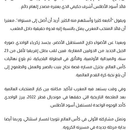
قائد أسود الأطلس أشرف حكيمي الذي يعتبره مصدر إلهام دائم.
ويقول “أتابعه كثيرا وأستلهم منه الكثير. أريد أن أصل إلى مستواه”، معتبرا
أن قائد المنتخب المغربي يمثل بالنسبة إليه قدوة حقيقية داخل الملعب.
وبعيدا عن الأضواء خارج المستطيل الأخضر، يجسد زكرياء الواحدي صورة
الجيل الجديد من الدوليين المغاربة. فبين لقب بطل إفريقيا لأقل من 23
سنة، والميدالية الأولمبية، والتألق في البطولة البلجيكية، ثم بلوغ نهائيات
كأس العالم، يختزل مساره قصة نجاح بنيت بالصبر والعمل والطموح إلى
أن بلغ نخبة كرة القدم العالمية.
وفي وقت يستعد فيه المغرب لتأكيد مكانته بين كبار المنتخبات العالمية
بعد الملحمة التاريخية التي حققها في مونديال قطر 2022، يبرز الواحدي
كأحد الوجوه الواعدة لمستقبل أسود الأطلس.
وتمثل مشاركته الأولى في كأس العالم تتويجا لمسار استثنائي، وربما أيضا
بداية مرحلة جديدة في مسيرته الكروية.