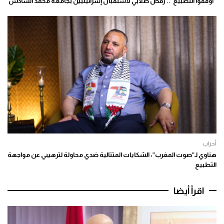
“أوقفوا التطبيع”.. رفض طلابي لاستقبال إسرائيليين بجامعة محمد السادس
أحزاب
هناوي لـ”صوت المغرب”: الشكايات المتتالية ضدي محاولة لترهيبي عن مواجهة
التطبيع
اقرأ أيضا