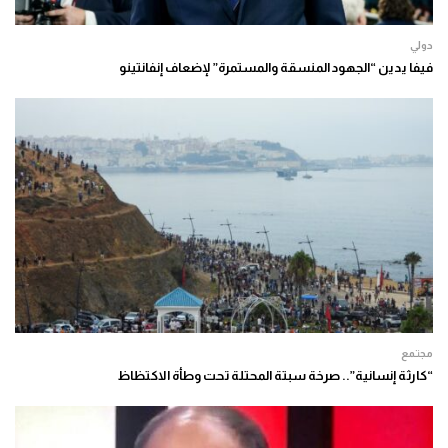
دولي
فيفا يدين “الجهود المنسقة والمستمرة” لإضعاف إنفانتينو
مجتمع
“كارثة إنسانية”.. صرخة سبتة المحتلة تحت وطأة الاكتظاظ