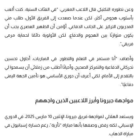
وعن تطوره التكتيكي قال اللاعب المغربي: “في الفئات السنية، كنت ألعب
بأسلوب هجومي أكثر، لكن عندما صعدت إلى الفريق الأول، طلب مني
المدربون التركيز على الجانب الدفاعي. أؤمن أن الظهير العصري يجب أن
يكون متوازنًا بين الهجوم والدفاع، لكن الأولوية دائمًا لحماية مرمى
فريقي”.
وأضاف: “أنا مستمر في التعلم والتطور. في المباريات، أحاول تحسين
تحركاتي الدفاعية والتمركز الصحيح، وأحيانًا أطلب من زملائي أن يسمحوا لي
بالتقدم إلى الأمام، لكني أعرف أن دوري الأساسي هو تأمين الجهة اليمنى
دفاعيًا”.
مواجهة جيرونا وأبرز اللاعبين الذين واجههم
ويستعد الهلالي لمواجهة فريق جيرونا، الإثنين 10 مارس 2025، في الدوري
الإسباني، لكنه رفض وصفها بأنها مباراة “ثأرية”، رغم خسارة إسبانيول في
مباراة الذهاب.