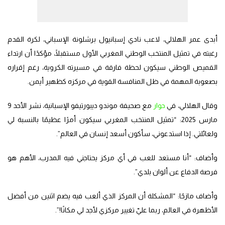
أبدى عمر الهلالي، لاعب نادي إسبانيول برشلونة الإسباني، لكرة القدم
رغبته في تمثيل المنتخب الوطني المغربي الأول مستقبلًا، مؤكدًا أن ارتداء
القميص الوطني سيكون لحظة فارقة في مسيرته الكروية، رغم إقراره
بصعوبة المهمة في ظل المنافسة القوية في مركزه كظهير أيمن.
وقال الهلالي، في
حوار
مع صحيفة موندو ديبورتيفو الإسبانية، نشر الأحد 9
مارس 2025: “تمثيل المنتخب المغربي سيكون أمرًا عظيمًا بالنسبة لي
ولعائلتي. إذا استدعوني، سأكون أسعد إنسان في العالم”.
وأضاف: “أنا مستعد للعب في أي مركز يحتاجني فيه المدرب، الأهم هو
فرصة الدفاع عن ألوان بلدي”.
وأضاف مازحًا: “المشكلة أن المركز الذي ألعب فيه يضم اثنين من أفضل
الأظهرة في العالم، ربما عليّ تغيير مركزي لأجد لي مكانًا!”.