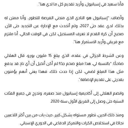
فأنا سعيد في إسبانيول، وأريد تقديم كل ما لدي هنا”.
وأضاف: “إسبانيول هو النادي الذي منحني الفرصة للتطور، وأنا ممتن له
بذلك. لدي عقد حتى 2027، ولم أتحدث مع الإدارة عن التجديد حتى الآن.
صحيح أن كرة القدم لا تعرف المستحيل، لكن في الوقت الحالي، أنا ملتزم
مع فريقي وأريد الاستمرار هنا”.
وعن الشرط الجزائي في عقده، الذي يبلغ 15 مليون يورو، قال الهلالي
ضاحكًا: “بالنسبة لي، هذا مبلغ ضخم جدًا! لم أكن أتخيل أن أي نادٍ قد يدفع
مثل هذا المبلغ لضمي، لكن إذا حدث ذلك، فهذا يعني أنهم يؤمنون
بقدرتي على تقديم الإضافة”.
وانضم الهلالي إلى أكاديمية إسبانيول منذ صغره، وتدرج في جميع الفئات
السنية حتى وصل إلى الفريق الأول سنة 2020.
ومنذ ذلك الحين، تطور مستواه بشكل كبير، حيث بات من بين أكثر اللاعبين
نجاحًا في استخلاص الكرات والتمركز الدفاعي في الدوري الإسباني.