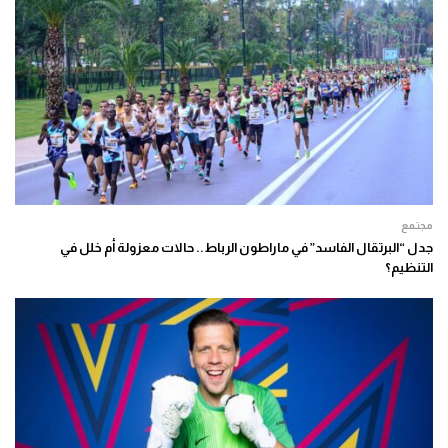
مجتمع
جدل “البرتقال الفاسد” في ماراطون الرباط.. حالات معزولة أم خلل في
التنظيم؟