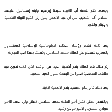
وبعدما ذكر بقصة أب الأنبياء سيدنا إبراهيم وابنه إسماعيل، عليهما
السلام، أكد الخطيب على أن عيد الأضحى يحيل إلى القيم النبيلة للتضحية،
والإيثار، والكرم.
بعد ذلك، تقدم رؤساء البعثات الدبلوماسية الإسلامية المعتمدون
بالمغرب للسلام على الملك محمد السادس، وتهنئته بهذا العيد المبارك.
إثر ذلك، قام الملك بنحر أضحية العيد، في الوقت الذي كانت تدوي فيه
طلقات المدفعية تعبيرا عن البهجة بحلول العيد السعيد.
بعد ذلك، قام إمام المسجد بنحر الأضحية الثانية.
وبالقصر الملكي، تقبل أمير الملك محمد السادس، تهاني ولي العهد الأمير
مولاي الحسن، والأمير مولاي رشيد.