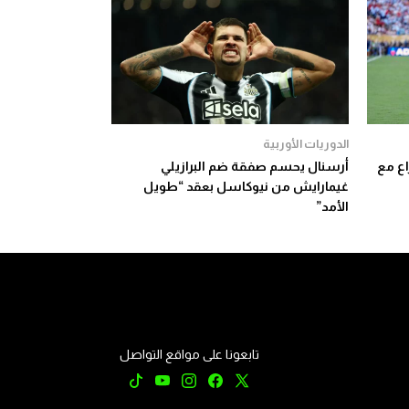
الدوريات الأوربية
 بعد صراع مع
أرسنال يحسم صفقة ضم البرازيلي
غيمارايش من نيوكاسل بعقد “طويل
الأمد”
تابعونا على مواقع التواصل