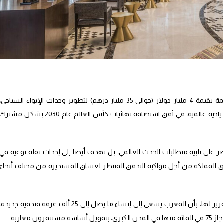
أطلقت المملكة المغربية خطة استثمارية ضخمة بقيمة 4 مليار دولار (حوالي 35 مليار درهم) لتطوير وحدات الإيواء السياحي،
وذلك من أجل تعزيز مكانها كوجهة كروية وسياحية عالمية، في أفق استضافة نهائيات كأس العالم عام 2030 بشكل مشتر
 على تلبية متطلبات الحدث العالمي، بل تهدف أيضا إلى إحداث نقلة نوعية في
دق المملكة من أجل مواكبة التدفق المنتظر لعشاق المستديرة من مختلف أنحاء
“، في تقرير لها، بأن المغرب يسعى إلى إنشاء ما يصل إلى 25 ألف غرفة فندقية جديدة،