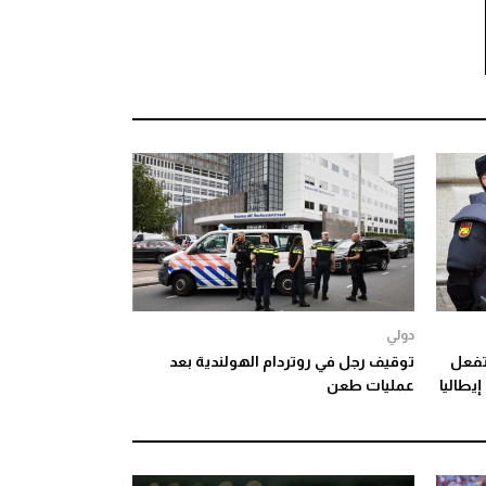
دولي
تفعل
توقيف رجل في روتردام الهولندية بعد
يطاليا
عمليات طعن