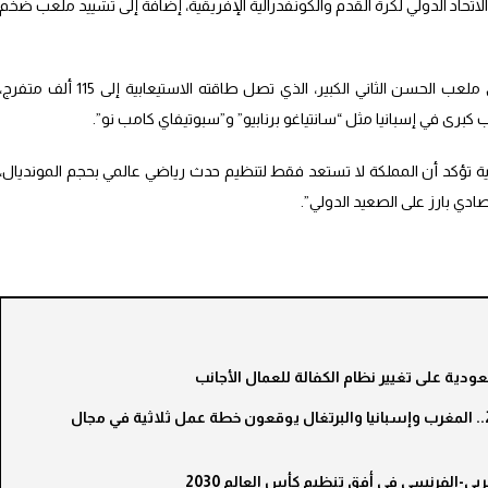
تحاد الدولي لكرة القدم والكونفدرالية الإفريقية، إضافة إلى تشييد ملعب ضخم
و أشارت “بلومبرغ” إلى أن المغرب يراهن على ملعب الحسن الثاني الكبير، الذي تصل طاقته الاستيعابية إلى 115 ألف متفرج
 كبرى في إسبانيا مثل “سانتياغو برنابيو” و”سبوتيفاي كامب نو”.
رية تؤكد أن المملكة لا تستعد فقط لتنظيم حدث رياضي عالمي بحجم المونديال،
ي بارز على الصعيد الدولي”.
ودية على تغيير نظام الكفالة للعمال الأجانب
استعدادا لمونديال 2030.. المغرب وإسبانيا والبرتغال يوقعون خطة عمل ثلاثية في مجال
بي-الفرنسي في أفق تنظيم كأس العالم 2030