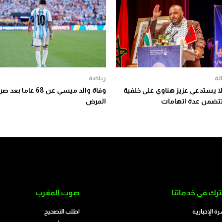
لة
رياضة
 يستدعي عزيز هناوي على خلفية
وفاة والد ميسي عن 68 عاما
تضمن عدة اتهامات
المرض
رك في خدماتنا
صوت المغرب
رة الإخبارية
اطلب التصحيح