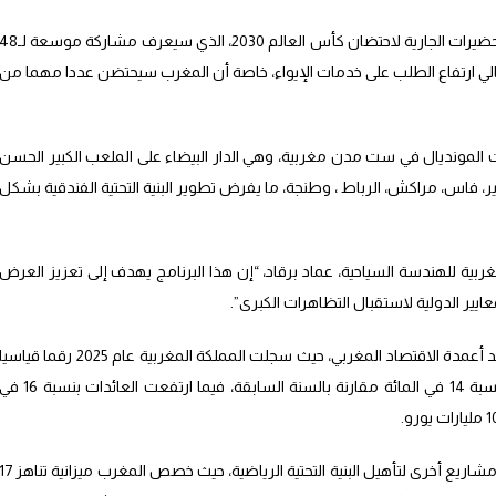
وأضافت الوكالة أن هذا التوجه يأتي في ظل التحضيرات الجارية لاحتضان كأس العالم 2030، الذي سيعرف مشاركة موسع
باريات وبالتالي ارتفاع الطلب على خدمات الإيواء، خاصة أن المغرب سيحتضن عددا مهما من
 المونديال في ست مدن مغربية، وهي الدار البيضاء على الملعب الكبير الحسن
ير، فاس، مراكش، الرباط ، وطنجة، ما يفرض تطوير البنية التحتية الفندقية بشكل
غربية للهندسة السياحية، عماد برقاد، “إن هذا البرنامج يهدف إلى تعزيز العرض
يير الدولية لاستقبال التظاهرات الكبرى”.
وأضاف المصدر ذاته أن القطاع السياحي يعد أحد أعمدة الاقتصاد المغربي، حيث سجلت المملكة المغربية عام 2025 رقما قياسي
باستقبال نحو 20 مليون سائح، محققة نموا بنسبة 14 في المائة مقارنة بالسنة السابقة، فيما ارتفعت العائدات بنسبة 
وأشار إلى أن هذه الاستثمارات تأتي موازاة مع مشاريع أخرى لتأهيل البنية التحتية الرياضية، حيث خصص المغرب ميزانية