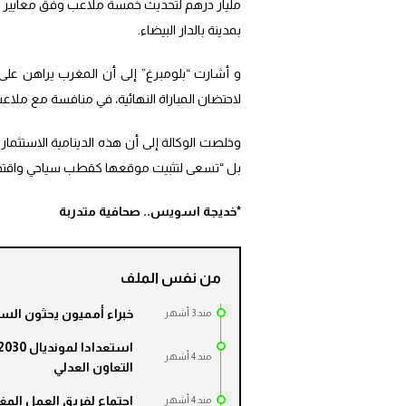
مليار درهم لتحديث خمسة ملاعب وفق معايير الا
بمدينة بالدار البيضاء.
لاحتضان المباراة النهائية، في منافسة مع ملاعب
وخلصت الوكالة إلى أن هذه الدينامية الاستثما
بل “تسعى لتثبيت موقعها كقطب سياحي واقتصاد
*خديجة اسويس.. صحافية متدربة
من نفس الملف
خبراء أمميون يحثون السع
مند 3 أشهر
مند 4 أشهر
التعاون العدلي
اجتماع لفريق العمل المغر
مند 4 أشهر