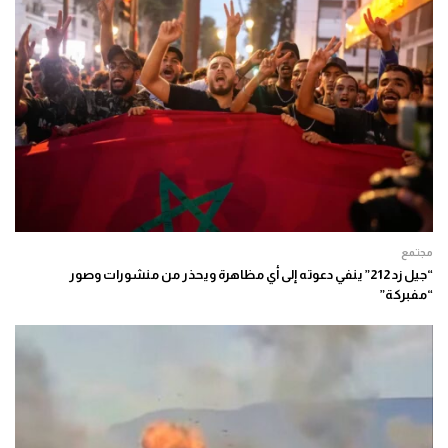
مجتمع
“جيل زد 212” ينفي دعوته إلى أي مظاهرة ويحذر من منشورات وصور
“مفبركة”