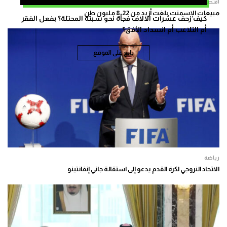
اقتصاد
مبيعات الإسمنت بلغت أزيد من 8,22 مليون طن
كيف زحف عشرات الالاف فجأة نحو سبتة المحتلة؟ بفعل الفقر
أم التلاعب أم انسداد الأفق؟
تابع على الموقع
رياضة
الاتحاد النروجي لكرة القدم يدعو إلى استقالة جاني إنفانتينو