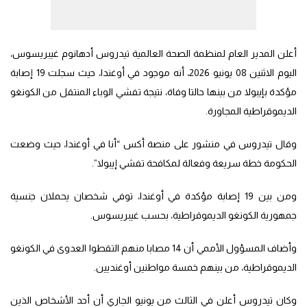
أعلن المدير العام لمنظمة الصحة العالمية تيدروس أدهانوم غيبريسوس،
اليوم الاثنين 08 يونيو 2026، أنه موجود في أوغندا، حيث سجلت 19 إصابة
مؤكدة بإيبولا من بينها حالتا وفاة، نتيجة تفشي الوباء المنتقل من الكونغو
الديموقراطية المجاورة.
وقال تيدروس في منشور على منصة أكس “أنا في أوغندا، حيث وضعت
الحكومة خطة سريعة وفعالة لمكافحة تفشي إيبولا”.
ومن بين 19 إصابة مؤكدة في أوغندا، توفي شخصان يحملان جنسية
جمهورية الكونغو الديموقراطية، بحسب غيبريسوس.
وأضاف المسؤول الأممي أن 14 مصابا منهم التقطوا العدوى في الكونغو
الديموقراطية، من بينهم خمسة مواطنين أوغنديين.
وكان تيدروس أعلن في الثالث من يونيو الجاري أن أحد الأشخاص الذين