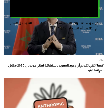
كيف زحف عشرات الالاف فجأة نحو سبتة المحتلة؟ بفعل الفقر
أم التلاعب أم انسداد الأفق؟
تابع على الموقع
إعلام
“فيفا” تنفي تقديم أي وعود للمغرب باستضافة نهائي مونديال 2030 مقابل
دعم إنفانتينو