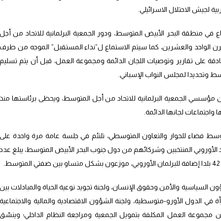
ية لجيش الاحتلال الاسرائيلي.
في منطقة البحر الأبيض المتوسط، ودور الجمعية البرلمانية للاتحاد من أجل
ن الواحد والعشرين، كما سيتم الاستماع ل”نداء المستقبل” الموجه من طرف
قة على تقارير وتوصيات اللجان الدائمة ومجموعة العمل، قبل أن يتم تسليم
سط وتحديدا لمجلس النواب الإسباني.
ن مؤسسي الجمعية البرلمانية للاتحاد من أجل المتوسط، ويحظى برئاستها منذ
متوسط فضاء للحوار والتعاون المتوسطي، تلتئم في جلسة عامة مرة واحدة على
د الأوروبي المنتخبين وشركائهم من دول جنوب البحر الأبيض المتوسط، يبلغ عدد
 السياسية والأمن وحقوق الإنسان، ولجنة تجويد نوعية الحياة والمبادلات بين
أة في الدول الأورو-متوسطية، ولجنة الشؤون الاقتصادية والمالية والاجتماعية
 عن مجموعة العمل المكلفة بتمويل الجمعية ومراجعة النظام الداخلي؛ وينسّق