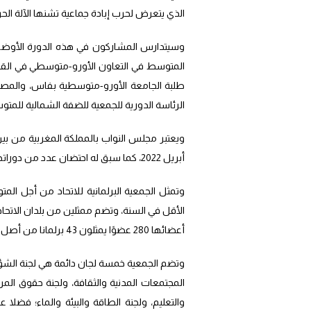
الذي يتعرض لحرب إبادة جماعية تشنها الآلة الحرب
وسيتدارس المشاركون في هذه الدورة الأوضاع 
المتوسط في التعاون الأورو-متوسطي في القر
طلبة الجامعة الأورو-متوسطية بفاس، والمصاد
الرئاسة الدورية للجمعية للضفة الشمالية للمتو
ويعتبر مجلس النواب بالمملكة المغربية من بي
أبريل 2022، كما سبق له احتضان عدد من دوراتها واجتماعات لجانها الدائمة.
وتمثل الجمعية البرلمانية للاتحاد من أجل ال
الأقل في السنة، وتضم ممثلين من بلدان الاتحا
أعضائها 280 عضوًا يمثلون 43 برلمانا من أصل 42 بلدا إضافة للبرلمان الأوروبي، موزعون بشكل متساو بين ضفتي المتوسط.
وتضم الجمعية خمسة لجان دائمة هي لجنة الشؤون
المجتمعات المدنية والثقافة، ولجنة حقوق المر
والتعليم، ولجنة الطاقة والبيئة والماء؛ فضلا