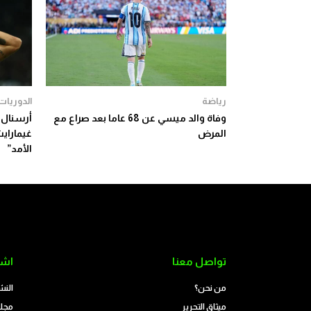
رياضة
الدوريات 
وفاة والد ميسي عن 68 عاما بعد صراع مع
أرسنال 
المرض
غيماراي
الأمد”
تواصل معنا
اشت
من نحن؟
النش
ميثاق التحرير
مجلة