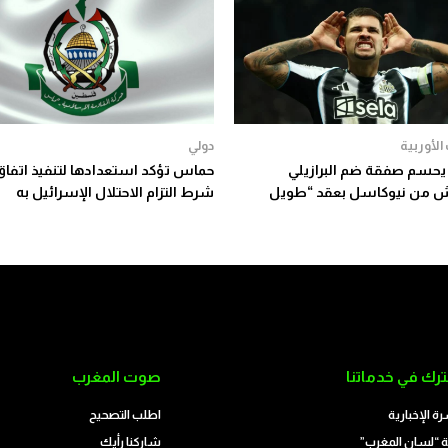
الأوربية
دولي
يحسم صفقة ضم البرازيلي
حماس تؤكد استعدادها لتنفيذ اتفاق
ش من نيوكاسل بعقد “طويل
شرط التزام الاحتلال الإسرائيل به
رك في خدماتنا
صوت المغرب
رة الإخبارية
اطلب التصحيح
 “لسان المغرب”
شاركنا رأيك