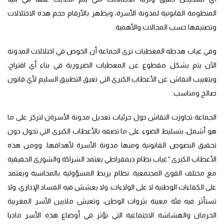
المنظومة القانونية لمدونة الأسرة، ويظهر بالأرقام حجم هذه الاختلالات
وتصنيفها حسب المجالات والأهمية.
وفي غياب هذطه المعطيات ترى الجماعة أن الخوض في اختلالات المدونة
الآن يتم بشكل مقطوع عن المعطيات الضرورية في بناء أي اقتراح،
وبتغييب النقاش عن الأعطاب الكبرى التي تعيق التطبيق السليم لأي قانون
صالح ومناسب.
الجماعة تجاوزت النقاش حول جزئيات تعديل مدونة الأسرةن لتركز على ما
هو أشمل، بتسليط الضوء على ما تصفه بالأعطاب الكبرى التي تحول دون
تحقيق النصوص القانونية ومنها مدونة الأسرة لأهدافها، وومن هذه
الأعطاب الكبرى “غياب نظام ديمقراطي يعتمد الشراكة والشورى الحقيقية
مع مختلف القوى المجتمعية. نظام يربط المسؤولية بالمحاسبة ويعتمد
على الكفاءات الوطنية لا على الولاءات، ولا يعشش فيه الفساد الإداري، ولا
تستأثر فيه فئة معينة بثروات الوطن، وتعيش ملايين الأسر المغربية
الحرمان والهشاشة الاجتماعية التي تؤثر في أوضاع هذه الأسر ماديا