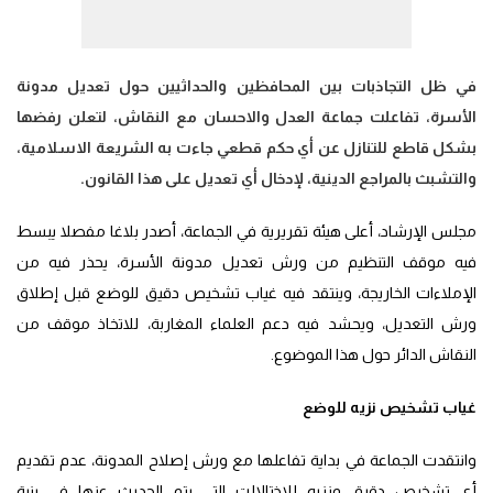
في ظل التجاذبات بين المحافظين والحداثيين حول تعديل مدونة
الأسرة، تفاعلت جماعة العدل والاحسان مع النقاش، لتعلن رفضها
بشكل قاطع للتنازل عن أي حكم قطعي جاءت به الشريعة الاسلامية،
والتشبث بالمراجع الدينية، لإدخال أي تعديل على هذا القانون.
مجلس الإرشاد، أعلى هيئة تقريرية في الجماعة، أصدر بلاغا مفصلا يبسط
فيه موقف التنظيم من ورش تعديل مدونة الأسرة، يحذر فيه من
الإملاءات الخاريجة، وينتقد فيه غياب تشخيص دقيق للوضع قبل إطلاق
ورش التعديل، ويحشد فيه دعم العلماء المغاربة، للاتخاذ موقف من
النقاش الدائر حول هذا الموضوع.
غياب تشخيص نزيه للوضع
وانتقدت الجماعة في بداية تفاعلها مع ورش إصلاح المدونة، عدم تقديم
أي تشخيص دقيق ونزيه للاختالالت التي يتم الحديث عنها في بنية