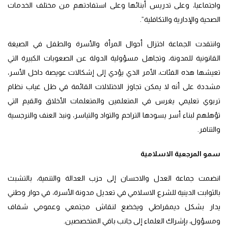
واجتماعيا، وعلى تدريس أبنائها وعلى استفادتهم من مختلف الخدمات
الصحية والإدارية والتكافلية”.
وانتقدت الجماعة اختزال أحوال المرأة والأسرة والطفل في الصيغة
القانونية للمدونة، وتجاهل مسؤولية الدولة عن الصعوبات الكبيرة التي
تعيشها هذه الفئات، الأمر الذي يؤدي إلى إشكالات عويصة داخل الأسر،
مشددة على أنه لا يمكن تجاوز الاختلالات القائمة في ظل غياب نظام
تربوي تعليمي يغرس في المتعلمين والمتعلمات الأخلاق والقيم التي
تؤهلهم لبناء أسر يسودها التراحم والتواد والتياسر، ونبذ العنف والنرجسية
والتنافر.
سمو المرجعية الاسلامية
انضمت جماعة العدل والاحسان إلى حزب العدالة والتنمية، بالتشبث
بالثوابت الدينية للشرع الاسلامي في تعديل مدونة الأسرة، في حوار وطني
يدار بشكل ديمقراطي ويخضع لنقاش مجتمعي وعمومي شفاف
ومسؤول، بإشراك العلماء إلى جانب باقي المتخصصين.