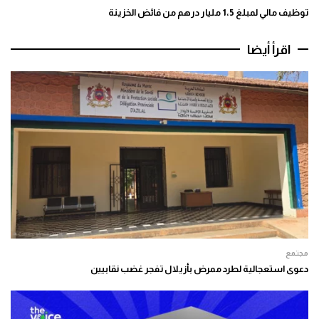
توظيف مالي لمبلغ 1،5 مليار درهم من فائض الخزينة
اقرأ أيضا
مجتمع
دعوى استعجالية لطرد ممرض بأزيلال تفجر غضب نقابيين