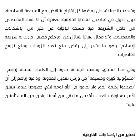
وشددت الجماعة، على رفضها كل اقتراح يتناقض مع المرجعية الاسلامية،
دون دخول في تفاصيل القضايا الخلافية، معتبرة أن الاجتهاد المتخصص
من داخل الشريعة فيه فسحة للإجابة عن كثير من الإشكالات
والمعضلات، و”لا مجال نهائيا للتنازل عن أي حكم قطعي جاءت به شريعة
الإسلام” وهو ما يشير إلى رفض منع تعدد الزوجات ومنع تزويج
القاصرات.
وفي هذا السياق، وجهت الجماعة دعوة إلى العلماء، محملة إياهم
“مسؤولية كبيرة وجسيمة” في ورش تعديل المدونة، وداعية إياهم إلى أن
“يصدعوا بكلمة الحق ولا يخافوا في الله لومة لائم، خصوصا عندما يتعلق
الأمر بمحاولات العبث بأقدس ما بقي بين أيدينا ونحن من المستأمنين
عليه”.
تحذير من الإملاءات الخارجية