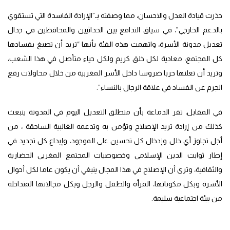
حذرت قيادة العدل والاحسان، مما وصفته بـ”الإرادة الفاسدة التي تستقوي
بالدعم الخارجي”، في سياق التدافع بين الحداثيين والمحافظين في جدال
تعديل مدونة الأسرة، واتهمت هذه الفئة بأنها “تريد أن تصبغ بفسادها
كل المجتمع، معادية لكل خلق كريم ولكل حياء متأصل في هذا الشعب،
وتريد أن تعلنها حربا ضروسا داخل الأسر المغربية من خلال محاولات رفع
الجرم عن الفساد في علاقة الرجال بالنساء”.
في المقابل، تقر الدماعة بأن منطلق التعديل اليوم في المدونة ينبعث
كذلك من إرادة تريد الإصلاح وتؤمن به وتدعمه الغالبية الساحقة ، من
أجل تجاوز أي خلل وإدخال كل تحسين على الموجود، وإبداع كل تجديد في
إطار ثوابت الدين الإسلامي وخصوصيات المجتمع المغربي الحضارية
والثقافية، وترى أن الإصلاح في هذا المجال ينبغي أن يكون عاما لكل أحوال
الأسرة وبكل مكوناتها، المرأة والطفل والرجل وبكل مجالاتها المتداخلة
من بيئة اجتماعية سليمة.