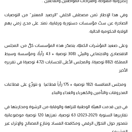
إلكترونية مفتوحة، واقتراحات المواطنين والفاعلين”.
وفي هذا الإطار ثمن مصطفى الخلفي “الرصيد المعتبر” من التوصيات
الصادرة عن ستّ مؤسسات دستورية ورقابية، تمتد على مدى زمني يهم
الولاية الحكومية الحالية.
وعلى صعيد المؤشرات الكميّة، يتصدّر هذه المؤسسات كلٌّ من: المجلس
الاقتصادي والاجتماعي والبيئي (308 توصية + 43 رأياً)، ومؤسسة وسيط
المملكة (882 توصية)، والمجلس الأعلى للحسابات (472 توصية) في تقريره
الأخير
ومجلس المنافسة (182 توصية + 175 رأياً قطاعيا و تتوزّع على قطاعات
المحروقات والتأمين والكهرباء والغذاء والبناء.
في حين قدمت الهيئة الوطنية للنزاهة والوقاية من الرشوة ومحاربتها في
تقاريرها السنوية (2021-2023) 63 توصية، تعززها 120 توصية موضوعاتية
تتمحور حول التحوّل الرقمي ومكافحة الفساد وتنازع المصالح والإثراء غير
المشروع.