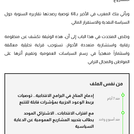
ويأتي بنك المغرب في الأخير بـ68 توصية رصدتها تقاريره السنوية حول
السياسة النقدية والاستقرار المالي.
وخلص المتحدث في هذا الباب إلى أن، هذه الوثيقة تكشف عن منظومة
رقابية واستشارية متعددة الأدوار، تستوجب قراءة تحليلية معمّقة
واستثماراً منهجياً في رسم السياسات العمومية وتقييم أثرها على
المواطن والمجال الترابي.
من نفس الملف
إدماج المناخ في البرامج الانتخابية.. توصيات
مند 7 أيام
بربط الوعود الحزبية بمؤشرات قابلة للتتبع
مع اقتراب الانتخابات.. الاشتراكي الموحد
يطالب بتحييد المشاريع العمومية عن الدعاية
مند أسبوع واحد
السياسية