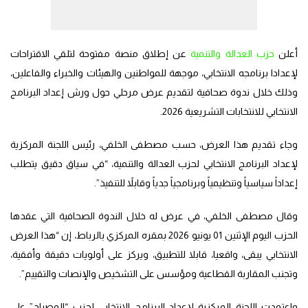
أعلن
حزب العدالة والتنمية
عن إطلاق منصة مفتوحة لتلقي الاقتراحات
لإعدادا برنامجه الانتخابي، موجهة للمواطنين والهيئات والخبراء والفاعلين،
وذلك خلال ندوة صحافية لتقديم عرض مرحلي حول ورش إعداد البرنامج
الانتخابي للانتخابات التشريعية 2026.
وجاء تقديم هذا العرض، حسب مصطفى الخلفي، رئيس اللجنة المركزية
لإعداد البرنامج الانتخابي لحزب العدالة والتنمية، “في سياق دقيق يتطلب
إعداداً سياسياً وتنظيمياً وبرنامجياً جدياً وقابلاً للتنفيذ”.
وقال مصطفى الخلفي، في عرض له خلال الندوة الصحافية التي عقدها
الحزب اليوم الإثنين 01 يونيو 2026 بمقره المركزي بالرباط، إن “هذا العرض
الانتخابي يبقى، واقعيا، قابلا للتطبيق، ويركز على أولويات دقيقة وأفقية،
وتجنب المقاربة القطاعية ومؤسس على التشخيص والإنصات والتقييم”.
واعتمدت اللجنة المركزية لإعداد البرنامج الانتخابي لحزب “المصياح” على