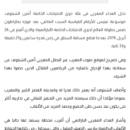
دخل العداء المغربي في فئة ذوي الاحتياجات الخاصة أمين الشنتوف،
موسوعة غينيس للأرقام القياسية السبت الماضي، بعد فوزه بماراطون
ضمن بطولة العالم لذوي الاحتياجات الخاصة (البارالمبية) والذي أقيم في 26
أبريل 2019، بعدما قطع مسافة السباق في زمن قدره ساعتين و21 دقيقة
و33 ثانية.
وفي تصريح لموقع صوت المغرب عبر البطل المغربي أمين الشنتوف عن
سعادته بهذا الإدراج باعتباره من الرياضيين القلائل الذين حضوا بهذا
الشرف.
وأضاف الشنتوف أنه يعتبر ذلك فخرا له ولمدينته القصر الكبير وللمغرب
عموما مؤكدا أن ذلك سيمنحه المزيد من التحفيز للتفاني في تداريبه أكثر
حتى يكون عند حسن ظن الجميع وحصد المزيد من الألقاب.
وأشار العداء المغربي البارالمبي أن أقرب محطة يستعد لها حاليا هي
الألعاب البرالمبية بباريس الصيف المقبل، والتي سيحاول من خلالها الحفاظ