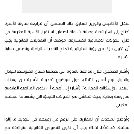
سجّل الأكاديمي والوزير السابق، خالد الصمدي، أن مُراجعة مدونة الأسرة
تحتاج إلى استراتيجية وطنية شاملة لضمان استقرار الأسرة المغربية في
ظل التحولات الاجتماعية المُتسارعة، موضحا أن التعديلات القانونية يجب
أن تكون جزءًا من رؤية استراتيجية تعالج التحديات الراهنة وتضمن حماية
الأسرة.
وأشار الصمدي، خلال مداخلته بالندوة التي نظمها منتدى المتوسط للتبادل
والحوار، يوم أمس الثلاثاء، حول موضوع “مدونة الأسرة بين رهانات
التعديل وإشكالية المقاربة”، (أشار) إلى أهمية أن تكون المراجعة القانونية
مدروسة بعناية، بحيث تتماشى مع التحولات القيميّة التي يشهدها المجتمع
المغربي.
وأوضح المتحدث أن المغاربة، على الرغم من رغبتهم في التجديد، ما زالوا
مجتمعًا مُحافظًا، لذلك يجب أن تكون النصوص القانونية متوافقة مع