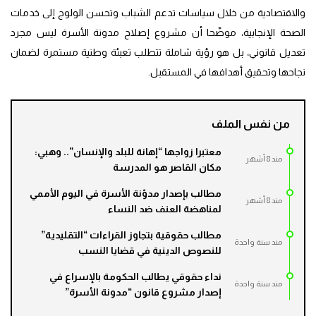
والاقتصادية من خلال سياسات تدعم الشباب وتحسن الولوج إلى خدمات
الصحة الإنجابية، موضّحا أن مشروع إصلاح مدونة الأسرة ليس مجرد
تعديل قانوني، بل هو رؤية شاملة تتطلب تعبئة وطنية مستمرة لضمان
نجاحها وتحقيق أهدافها في المستقبل.
من نفس الملف
معتبرا زواجها “إهانة للبلد والإنسان”.. وهبي:
مند 8 أشهر
مكان القاصر هو المدرسة
مطالب بإصدار مدوّنة الأسرة في اليوم الأممي
مند 8 أشهر
لمناهضة العنف ضد النساء
مطالب حقوقية بتجاوز القراءات “التقليدية”
مند سنة واحدة
للنصوص الدينية في قضايا النسب
نداء حقوقي يطالب الحكومة بالإسراع في
مند سنة واحدة
إصدار مشروع قانون “مدونة الأسرة”