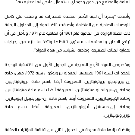
العامة والمجتمع من دون وجود أي استعمال علاجي لها معترف به”.
وأضاف “يسرنا أن لجنة الأمم المتحدة للمخدرات قد وافقت على كامل
التوصيات الصادرة عن المنظمة وأضافت تلك المواد إلى الجداول الزمنية
ذات الصلة الواردة في اتفاقية عام 1961 أو اتفاقية عام 1971، ونأمل في أن
ترفع البلدان والمجتمعات مستوى تيقظها وتتخذ ما يلزم من إجراءات
لحماية الفئات الضعيفة، وخاصة الشباب، من هذه المواد”.
وبخصوص المواد الأربع المدرجة في الجدول الأول من الاتفاقية الوحيدة
للمخدرات لسنة 1961 بصيغتها المعدلة ببروتوكول سنة 1972، فهي: مادة
إن-بيروليدينو بروتونيتازين، المعروفة أيضا باسم مادة بروتونيتازيبين،
ومادة إن-بيروليدينو ميتونيتازين، المعروفة أيضا باسم مادة ميتونيتازيبين،
ومادة الإيتونيتازيبين، المعروفة أيضا باسم مادة إن-بيبيريدينيل إيتونيتازين،
ومادة إن-ديسيثيل أيزوتونيتازين، المعروفة أيضا باسم مادة
نوريزوتونيتازين.
وتنضاف إليها مادة مدرجة في الجدول الثاني من اتفاقية المؤثرات العقلية