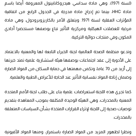
(لسنة 1971)، وهي مادة سداسي هيدروكانابينول المعروفة أيضا باسم
مادة HHC، بينما تم إدراج مادة مدرجة في الجدول الرابع من اتفاقية
المؤثرات العقلية لسنة 1971. ويتعلق الأمر بالكاريزوبرودول، وهي مادة
مرخية للعضلات الهيكلية ومركزية التأثير تباع بوصفها مستحضرا أحادي
المكون وفي منتجات دوائية التركيبة.
وتدعو منظمة الصحة العالمية لجنة الخبراء التابعة لها والمعنية بالاعتماد
على الأدوية إلى عقد اجتماعات بوصفها هيئة استشارية علمية تمتد خبرتها
إلى أزيد من 70 عاما، وتكمن مهمتها في حماية السكان من المواد الضارة
وضمان إتاحة المواد نفسانية التأثير عند الحاجة للأغراض الطبية والعلمية.
كما تجري هذه اللجنة استعراضات علمية بناء على طلب لجنة الأمم المتحدة
المعنية بالمخدرات، وهي الهيئة الوحيدة المكلفة بموجب المعاهدة بتقديم
توصيات صحية إلى اللجنة لإثراء القرارات المتخذة بشأن السياسات المتعلقة
بالمخدرات.
ونظرا لظهور المزيد من المواد الضارة باستمرار، ومنها المواد الأفيونية