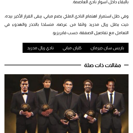
بالبقاء داخل أسوار نادي العاصمة.
وفي ظل استمرار اهتمام النادي الملكي بضم مبابي، يبقى القرار الأخير بيده،
حيث يظل ريال مدريد واثقا من عرضه، متسلحا بالحذر والهدوء في
التعامل مع تفاصيل الصفقة، حسب فابريزيو.
باريس سان جيرمان
كليان مبابي
نادي ريال مدريد
مقالات ذات صلة