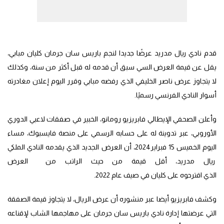
قدم نادي ريال مدريد عرضًا جديدا لنجم باريس سان جرمان كليان مبابي،
يقل عن قيمة العرض السي سبق أن قدمه له قبل أكثر من سنة، وكذلك
لا يتجاوز عرض ناصر الخليفي الذي رفضه مبابي وقرر اليوم إعلان مغادرته
أسوار النادي الفرنسي رسميًا.
وأعلن الصحفي الإيطالي فابريزيو رومانو، الخبير في صفقات لاعبي الدوري
الأوروبي، عبر تدوينة له على حسابه الرسمي على منصة فايسبوك، مساء
اليوم الخميس 15 فبراير2024، أن العرض الجديد الذي يقدمه النادي الملكي
ريال مدريد، أقل قيمة من حيث الراتب من العرض
الذي اقترحوه على كليان في صيف عام 2022.
وكشف فابريزيو أيضا عبر منشوره أن عرض الريال، لا يتجاوز قيمة الصفقة
التي عرضتها إدارة نادي باريس سان جرمان على مهاجمها الشاب لإقناعه