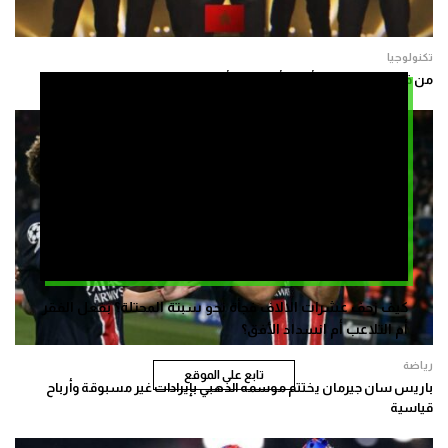
تكنولوجيا
من فرس إلى حكيمي.. أسود أطلسية زأرت فوق قمم إفريقيا
كيف زحف عشرات الالاف فجأة نحو سبتة المحتلة؟ بفعل الفقر
أم التلاعب أم انسداد الأفق؟
رياضة
تابع على الموقع
باريس سان جيرمان يختتم موسمه الذهبي بإيرادات غير مسبوقة وأرباح
قياسية