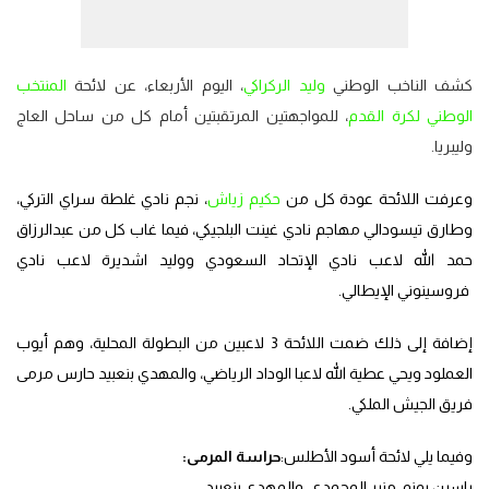
كشف الناخب الوطني
وليد الركراكي
، اليوم الأربعاء، عن لائحة
المنتخب
الوطني لكرة القدم
، للمواجهتين المرتقبتين أمام كل من ساحل العاج
وليبريا.
وعرفت اللائحة عودة كل من
حكيم زياش
، نجم نادي غلطة سراي التركي،
وطارق تيسودالي مهاجم نادي غينت البلجيكي، فيما غاب كل من عبدالرزاق
حمد الله لاعب نادي الإتحاد السعودي ووليد اشديرة لاعب نادي
فروسينوني الإيطالي.
إضافة إلى ذلك ضمت اللائحة 3 لاعبين من البطولة المحلية، وهم أيوب
العملود ويحي عطية الله لاعبا الوداد الرياضي، والمهدي بنعبيد حارس مرمى
فريق الجيش الملكي.
وفيما يلي لائحة أسود الأطلس:
حراسة المرمى:
ياسين بونو، منير المحمدي، والمهدي بنعبيد