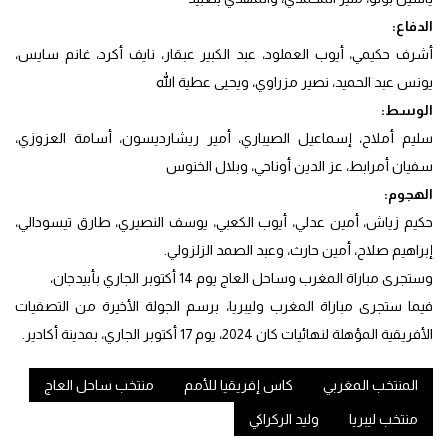
الدفاع:
أشرف حكيمي، أيوب العملود، عبد الكبير عبقار، نايف أكرد، غانم سايس،
يونس عبد الحميد، نصير مزراوي، ويحيى عطية الله
الوسط:
سليم أملاح، إسماعيل الصيباري، أمير ريشارديسون، أسامة العزوزي،
سفيان أمرابط، عز الدين أوناحي، وبلال الخنوس
الهجوم:
حكيم زياش، أمين عدلي، أيوب الكعبي، يوسف النصيري، طارق تيسودالي،
إبراهيم صلاح، أمين حارث، وعبد الصمد الزلزولي.
وستجرى مباراة المغرب وساحل العاج يوم 14 أكتوبر الجاري بأبيدجان،
فيما ستجرى مباراة المغرب وليبريا، برسم الجولة الأخيرة من التصفيات
الأفريقية المؤهلة لنهائيات كان 2024، يوم 17 أكتوبر الجاري، بمدينة أكادير.
المنتخب المغربي
كاس إفريقيا للأمم
منتخب ساحل العاج
منتخب ليبريا
وليد الركراكي