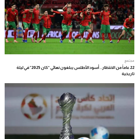
كيف زحف عشرات الالاف فجأة نحو سبتة المحتلة؟ بفعل الفقر
أم التلاعب أم انسداد الأفق؟
تابع على الموقع
مجتمع
22 عاماً من الانتظار.. أسود الأطلس يبلغون نهائي “كان 2025” في ليلة
تاريخية