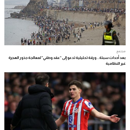
مجتمع
بعد أحداث سبتة.. ورقة تحليلية تدعو إلى “عقد وطني” لمعالجة جذور الهجرة
غير النظامية