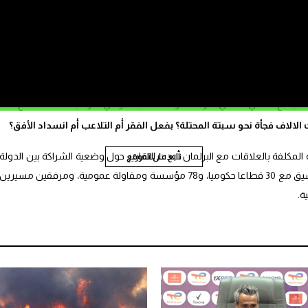
ة وجمعيات المجتمع المدني، خلال الفترة ذاتها، فقد أشار بايتاس إلى أن عددها
لمجتمع المدني، تغطي فترة الحكومة السابقة، والتي أدار فيها هذا القطاع عدد
الاف فجأة نحو سبتة المحتلة؟ بفعل الفقر أم التلاعب أم انسداد الأفق؟
ة المكلفة بالعلاقات مع البرلمان أعدت التقارير حول وضعية الشراكة بين الدولة
تابع على الموقع
والجمعيات برسم سنوات 2019-2020-2021 بتنسيق مع 30 قطاعا حكوميا، و78 مؤسسة ومقاولة عمومية، ومرفقين مسيرين
ة.