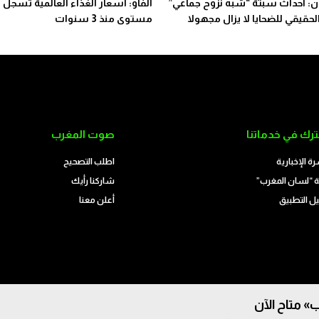
: أحداث سبتة “شبه نزوح جماعي”
الفاو: أسعار الغذاء العالمية تسجل 
لحقيقي للضحايا لا يزال مجهولا
مستوى منذ 3 سنوات
رك في خدماتنا
صوت المغرب
رة الإخبارية
اطلب التصحيح
 “لسان المغرب”
شاركنا رأيك
ل التطبيق
أعلن معنا
» متاح الآن