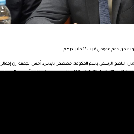
رلمان، الناطق الرسمي باسم الحكومة، مصطفى بايتاس، أمس الجمعة، إن إجمالي
الدعم العمومي المقدم للجمعيات برسم سنوات 2019 و2020 و2021 ناهز 11,87 مليار درهم، مشيرا إلى أن عدد الجمعيات
وأوضح بايتاس، في كلمة خلال لقاء تواصلي نظمته وزارته لتقديم “تقارير الشراكة بين الدولة والجمعيات برسم سنوات 9
و2020 و2021″، أن قيمة الدعم العمومي سنة 2019، والذي استهدف 26468 جمعية، بلغت أكثر من 3,9 ملايير درهم، موزعة بين
وفي سنة 2020، يضيف الوزير، بلغت قيمة الدعم العمومي أكثر من 2,98 مليار درهم لفائدة 18155 جمعية، بما يشمل أك
مليون درهم كدعم عيني، مسجلا أن هذا الدعم بلغ، خلال سنة 2021، حوالي 5 ملايير درهم، بين دعم مالي وآخر عيني تجاوزت