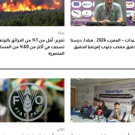
بيئة
كان السيدات – المغرب 2026.. فيلدا: درسنا
تقرير: أقل من 1% من الحرائق بالبر
يق منتخب جنوب إفريقيا لتحقيق
تسببت في أكثر من 80% من ا
المتضررة
دولي