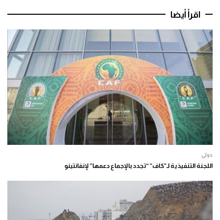
اقرأ أيضا
دولي
اللجنة التنفيذية لـ”كاف” “تجدد بالإجماع دعمها” لإنفانتينو