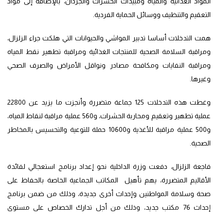
المواد الغذائية والمياه ومبيدات الحشرات والجرذان، بالإضافة إلى مواد
التعقيم والتنظيف ووسائل الحماية الفردية.
همت التدخلات أساسا تدبير المواشي والحيوانات التي هلكت جراء الزلزال،
ومراقبة السلامة الصحية للمنتجات الغذائية ومراقبة تطهير نقط المياه
ومراقبة النفايات ومكافحة مصادر ونواقل الأمراض والصرف الصحي
وغيرها.
وغطت هذه التدخلات 125 جماعة متضررة وأنجزت ما يزيد عن 22800
عملية تطهير وتعقيم ومحاربة الحشرات، و560 عملية مراقبة لنقاط المياه،
و500 عملية مراقبة للأغذية و10600 حملة للتوعية والتحسيس بالمخاطر
الصحية.
فاجعة الزلزال، دفعت وزرة الداخلية نحو إعداد برنامج استعجالي لفائدة
الأقاليم المتضررة، يهم تأهيل المكاتب الجماعية الخاصة بالحفاظ على
صحة وسلامة المواطنين وإحداث أخرى جديدة، وذلك من ضمن برنامج
إحداث 76 مكتب جديد، وذلك من أجل تدارك الخصاص على مستوى