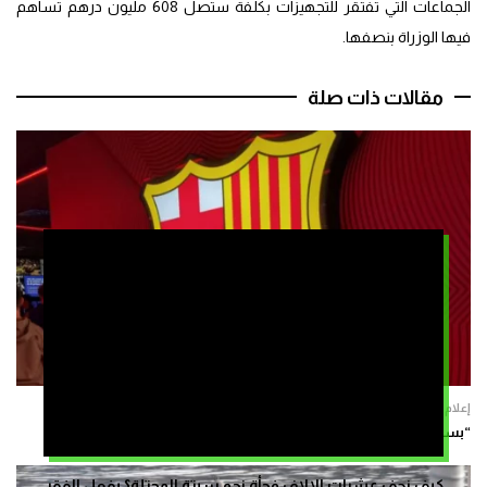
الجماعات التي تفتقر للتجهيزات بكلفة ستصل 608 مليون درهم تساهم
فيها الوزراة بنصفها.
مقالات ذات صلة
إعلام
“بسبب الظروف الراهنة”.. برشلونة يلغي مباراته الودية في المغرب
كيف زحف عشرات الالاف فجأة نحو سبتة المحتلة؟ بفعل الفقر