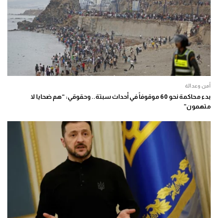
أمن وعدالة
بدء محاكمة نحو 60 موقوفاً في أحداث سبتة.. وحقوقي: “هم ضحايا لا
متهمون”