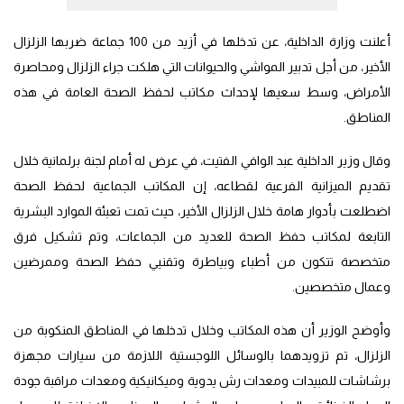
أعلنت وزارة الداخلية، عن تدخلها في أزيد من 100 جماعة ضربها الزلزال
الأخير، من أجل تدبير المواشي والحيوانات التي هلكت جراء الزلزال ومحاصرة
الأمراض، وسط سعيها لإحداث مكاتب لحفظ الصحة العامة في هذه
المناطق.
وقال وزير الداخلية عبد الوافي الفتيت، في عرض له أمام لجنة برلمانية خلال
تقديم الميزانية الفرعية لقطاعه، إن المكاتب الجماعية لحفظ الصحة
اضطلعت بأدوار هامة خلال الزلزال الأخير، حيث تمت تعبئة الموارد البشرية
التابعة لمكاتب حفظ الصحة للعديد من الجماعات، وتم تشكيل فرق
متخصصة تتكون من أطباء وبياطرة وتقنيي حفظ الصحة وممرضين
وعمال متخصصين.
وأوضح الوزير أن هذه المكاتب وخلال تدخلها في المناطق المنكوبة من
الزلزال، تم تزويدهما بالوسائل اللوجستية اللازمة من سيارات مجهزة
برشاشات للمبيدات ومعدات رش يدوية وميكانيكية ومعدات مراقبة جودة