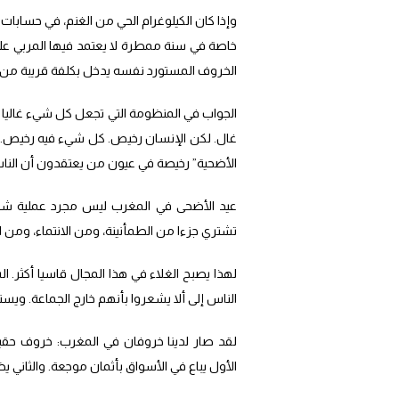
خاصة في سنة ممطرة لا يعتمد فيها المربي على 
الخروف المستورد نفسه يدخل بكلفة قريبة من أ
الجواب في المنظومة التي تجعل كل شيء غاليا إ
غال. لكن الإنسان رخيص. كل شيء فيه رخيص. ص
الأضحية” رخيصة في عيون من يعتقدون أن الناس 
عيد الأضحى في المغرب ليس مجرد عملية شراء.
تشتري جزءا من الطمأنينة، ومن الانتماء، ومن 
لهذا يصبح الغلاء في هذا المجال قاسيا أكثر.
الناس إلى ألا يشعروا بأنهم خارج الجماعة. ويست
لقد صار لدينا خروفان في المغرب: خروف حقي
الأول يباع في الأسواق بأثمان موجعة. والثاني ي