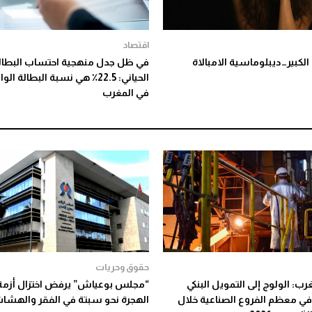
اقتصاد
لكبير…ديبلوماسية الامبالاة
في ظل جدل منهجية احتساب البطالة
الحياني: 22.5٪ هي نسبة البطالة ال
في المغرب
حقوق وحريات
رب: الولوج إلى التمويل البنكي
“مجلس بوعياش” يرفض اختزال أزمة
في معظم الفروع الصناعية خلال
الهجرة نحو سبتة في الفقر والهشا