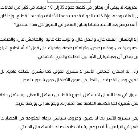
وإذا كان الكيلوغرام الحي من الغنم، في حسابات تقريبية، لا ينبغي أن يتجاوز في كلفته حدود 35 إلى 40 درهما في كثير من الحالات،
العلف وحده، وإذا كانت الدولة قدمت دعما للأعلاف وتجديد القطيع، وإذا كان
لف درهم بعد الدعم، فلماذا يتجاوز السعر في السوق كل هذا المنطق؟
لا الإنسان. العلف غال. والنقل غال. والوساطة غالية. والهامش غال. والصمت
بره رخيص، ودخله رخيص، وكرامته رخيصة، وقدرته على قول “لا أستطيع شراء
يمكن أن يعيشوا إلى الأبد بين الطاعة والحرج الاجتماعي.
 إنه امتحان اجتماعي. الأسر لا تشتري الحولي كما تشتري بضاعة عادية. بل
الفرح، ومن القدرة على النظر في عيون الأطفال دون شعور بالعجز.
 السوق في هذا المجال لا يستغل الجوع فقط، بل يستغل المعنى. ويستغل حاجة
غل شعيرة لها مكانتها الخاصة عند المغاربة، ويحولها إلى بورصة للربح.
قي تشتريه الأسر بما لا تطيق، وخروف سياسي ترعاه الحكومة في الخطابات.
ظهر في البرلمان بألف درهم، رشيقا، طيعا، صالحا للاستعمال الدعائي.