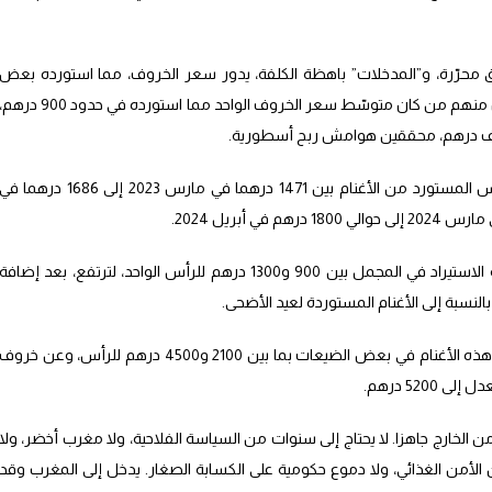
حرّرة، و”المدخلات” باهظة الكلفة، يدور سعر الخروف، مما استورده بعض
الفراقشية قبل عامين، حول الألف درهم، بل إن منهم من كان متوسّط سعر الخروف الواحد مما استورده في حدود 900 دره
آلاف درهم، محققين هوامش ربح أسطورية.
رسميا، تراوح متوسط القيمة المصرح بها للرأس المستورد من الأغنام بين 1471 درهما في مارس 2023 إلى 1686 درهما ف
وبعد خصم دعم 500 درهم للرأس، تصبح كلفة الاستيراد في المجمل بين 900 و1300 درهم للرأس الواحد، لترتفع، بعد إضافة
ومع ذلك، يتحدث تحقيق “ملفات” عن تسويق هذه الأغنام في بعض الضيعات بما بين 2100 و4500 درهم للرأس، وعن خروف
 الخارج جاهزا. لا يحتاج إلى سنوات من السياسة الفلاحية، ولا مغرب أخضر، ولا
لأمن الغذائي، ولا دموع حكومية على الكسابة الصغار. يدخل إلى المغرب وقد