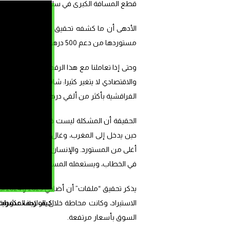
قطع المسافة الكبرى في سلسلة الإنتاج خارج البلادو وس
مستوردها من دعم 500 درهم، لتصبح كلفتها أقل من مئة درهم، ثم تُباع بما يناهز 2500 درهم.
الفراقشية بأكثر من ألفي درهم!
الحقيقة أن المشكلة ليست في الخروف ولا في ثم
حين يدخل إلى المغرب، وغال حين يصل إلى الم
أغلى من المستورد. والإنسان، الذي يفترض أن 
في الخطاب، ويستعمله المستورد في طلب الدعم، 
كيف زحف عشرات ال
السوق بأسعار مرتفعة.