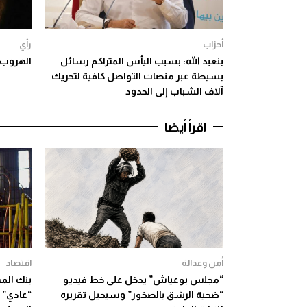
أحزاب
رأي
بنعبد الله: بسبب اليأس المتراكم رسائل
الهروب ا
بسيطة عبر منصات التواصل كافية لتحريك
آلاف الشباب إلى الحدود
اقرأ أيضا
أمن وعدالة
اقتصاد
“مجلس بوعياش” يدخل على خط فيديو
بنك المغ
“ضحية الرشق بالصخور” وسيحيل تقريره
“عادي” 