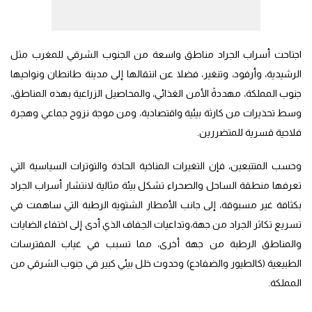
اجتاحت أسراب الجراد مناطق واسعة من الجنوب الشرقي للمغرب مثل
الرشيدية، وأرفود، وتنغير، فضلا عن انتقالها إلى مدينة طانطان ونواحيها
جنوب المملكة، مهددةً الأمن الغذائي، والمحاصيل الزراعية بهذه المناطق،
وسط تحذيرات من كارثة بيئية واقتصادية، ومن موجة نزوح جماعي وهجرة
فلاحية قسرية للمتضررين.
وحسب المتتبعين، فإن التغيرات المناخية الحادة والتوترات السياسية التي
تعرفها منطقة الساحل والصحراء تشكل بيئة مثالية لانتشار أسراب الجراد
بكثافة غير مسبوقة، إلى جانب الأمطار الشتوية الرطبة التي ساهمت في
تسريع تكاثر الجراد من جهة،وتداعيات الجفاف الذي أدى إلى اختفاء الضايات
والمناطق الرطبة من جهة أخرى، مما تسبب في غياب المفترسات
الطبيعية (كالطيور والضفادع) وحدوث خلل بيئي كبير في جنوب الشرقي من
المملكة.