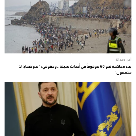
أمن وعدالة
بدء محاكمة نحو 60 موقوفاً في أحداث سبتة.. وحقوقي: “هم ضحايا لا
متهمون”