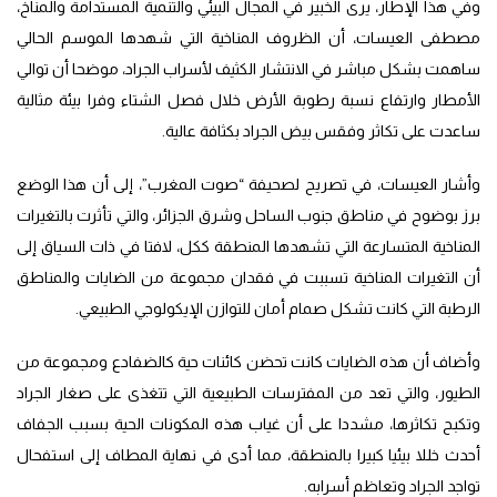
وفي هذا الإطار، يرى الخبير في المجال البيئي والتنمية المستدامة والمناخ،
مصطفى العيسات، أن الظروف المناخية التي شهدها الموسم الحالي
ساهمت بشكل مباشر في الانتشار الكثيف لأسراب الجراد، موضحا أن توالي
الأمطار وارتفاع نسبة رطوبة الأرض خلال فصل الشتاء وفرا بيئة مثالية
ساعدت على تكاثر وفقس بيض الجراد بكثافة عالية.
وأشار العيسات، في تصريح لصحيفة “صوت المغرب”، إلى أن هذا الوضع
برز بوضوح في مناطق جنوب الساحل وشرق الجزائر، والتي تأثرت بالتغيرات
المناخية المتسارعة التي تشهدها المنطقة ككل، لافتا في ذات السياق إلى
أن التغيرات المناخية تسببت في فقدان مجموعة من الضايات والمناطق
الرطبة التي كانت تشكل صمام أمان للتوازن الإيكولوجي الطبيعي.
وأضاف أن هذه الضايات كانت تحضن كائنات حية كالضفادع ومجموعة من
الطيور، والتي تعد من المفترسات الطبيعية التي تتغذى على صغار الجراد
وتكبح تكاثرها، مشددا على أن غياب هذه المكونات الحية بسبب الجفاف
أحدث خللا بيئيا كبيرا بالمنطقة، مما أدى في نهاية المطاف إلى استفحال
تواجد الجراد وتعاظم أسرابه.