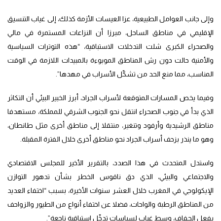
وإلى جانب العوامل الطبيعية، عزا العيسات الأزمة كذلك، إلى غياب التنسيق
الإقليمي في مناطق الساحل، مبرزا أن النزاعات المستمرة في مالي
والصحراء الكبرى شلت التدخلات الاستباقية، “هذه التوترات السياسية
والأمنية حالت دون رش المناطق الموبوءة بالمبيدات اللازمة في الوقت
المناسب، مما منع الحد من تشكّل الأسراب في مهدها”.
وفيما يخص المسارات المتوقعة لأسراب الجراد، أبرز الخبير البيئي أن التكاثر
الذي بدأ في جنوب الصحراء انتقل نحو الجنوب الشرقي للمملكة، مستهدفا
مناطق الرشيدية وأرفود وتنغير، منتقلا إلى مناطق أخرى مثل طانطان،
وهو ما ينذر بزحف أسراب الجراد نحو مناطق أخرى خلال الفترة المقبلة.
واستدل المتحدث في هذا الصدد، بالتقرير الأخير للمجلس الاقتصادي
والاجتماعي والبيئي، الذي دق ناقوس الخطر بشأن تدهور التوازن
الإيكولوجي في المغرب خلال العشر سنوات الأخيرة، بسبب “اختفاء العديد
من المناطق الرطبة والواحات، فضلا عن اختفاء أنواع من الطيور والزواحف
بفعل الجفاف، وسط غياب لسياسات تدخّل استباقية ناجعة”.