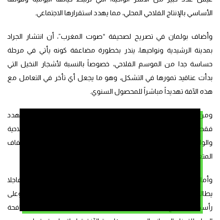
الأساسي بالإنتاج الفلاحي المحلي، مما يهدد استقرارها الاجتماعي.
وأضاف بولمان في تصريح لصحيفة “صوت المغرب”، أن انتشار الجراد
بمدينة الرشيدية ونواحيها، ينذر بخطورة مضاعفة كونه يأتي في مرحلة
حساسة جدا من الموسم الفلاحي، خصوصاً بالنسبة لأشجار النخيل التي
بدأت عناقيد تمورها في التشكل، وهو ما يجعل أي تأخر في التعامل مع
هذه الآفة تهديداً مباشراً للمحصول السنوي.
ومن جهة أخرى يرى المتحدث أن اقتحام الجراد لهذه المناطق لا يهدد
فقط الزراعات الموسمية الحالية، بل يمس عمق المنظومة الفلاحية
والواحية الهشة، التي تعاني أساسا منذ سنوات طويلة من آثار الجفاف
المتعاقب وتراجع الموارد المائية الجوفية.
وأمام هذا الوضع المقلق، وجه رئيس تعاونية “مروتشة بيو” نداء عاجلا
يطالب فيه بتعبئة فورية من طرف مختلف السلطات المختصة، وعلى
رأسها المصالح الفلاحية والسلطات المحلية والجهات المعنية بمكافحة