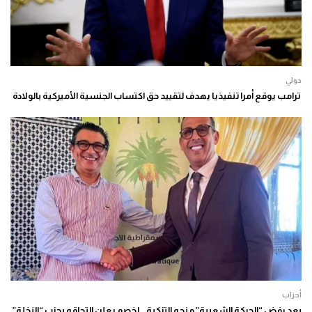
دولي
ترامب يوقع أمرا تنفيذيا يهدف لتقييد حق اكتساب الجنسية الأميركية بالولادة
أحزاب
بعد رفض “الحركة الشعبية” منحه التزكية.. لخصم يعلن التحاقه بحزب “النخلة”