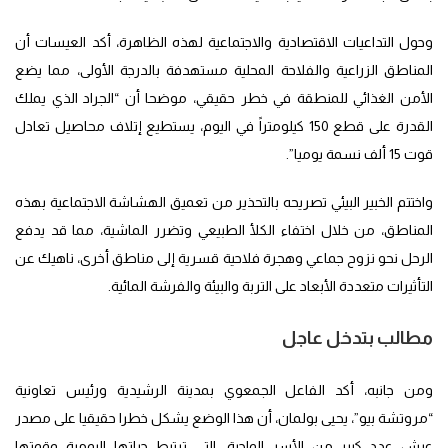
وحول التداعيات الاقتصادية والاجتماعية لهذه الظاهرة، أكد العيسات أن
المناطق الزراعية والفلاحة المحلية مستهدفة بالدرجة الأولى، مما يضع
الأمن الغذائي للمنطقة في خطر حقيقي، موضحا أن “الجراد الذي يملك
القدرة على قطع 150 كيلومتراً في اليوم، يستطيع إتلاف محاصيل تعادل
قوت 15 ألف نسمة يوميا”.
واختتم الخبير البيئي تصريحه بالتحذير من تعميق الهشاشة الاجتماعية بهذه
المناطق، من خلال اختفاء الكلأ الطبيعي وتضرر الماشية، مما قد يدفع
الرحل نحو نزوح جماعي وهجرة فلاحية قسرية إلى مناطق أخرى، ناهيك عن
التأثيرات متعددة الأبعاد على التربة والبيئة والفرشة المائية.
مطالب بتدخل عاجل
ومن جانبه، أكد الفاعل الجمعوي بمدينة الرشيدية ورئيس تعاونية
“مروتشة بيو”، يحيى بولمان، أن هذا الوضع يشكل خطرا حقيقيا على مصدر
عيش عدد كبير من الأسر الواحية، التي ترتبط حياتها اليومية وقوتها