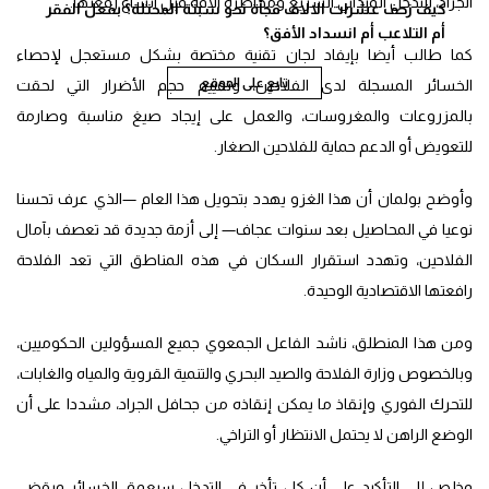
الجراد، للتدخل الميداني السريع ومحاصرة الآفة قبل اتساع رقعتها.
كيف زحف عشرات الالاف فجأة نحو سبتة المحتلة؟ بفعل الفقر
أم التلاعب أم انسداد الأفق؟
كما طالب أيضا بإيفاد لجان تقنية مختصة بشكل مستعجل لإحصاء
تابع على الموقع
الخسائر المسجلة لدى الفلاحين، وتقييم حجم الأضرار التي لحقت
بالمزروعات والمغروسات، والعمل على إيجاد صيغ مناسبة وصارمة
للتعويض أو الدعم حماية للفلاحين الصغار.
وأوضح بولمان أن هذا الغزو يهدد بتحويل هذا العام —الذي عرف تحسنا
نوعيا في المحاصيل بعد سنوات عجاف— إلى أزمة جديدة قد تعصف بآمال
الفلاحين، وتهدد استقرار السكان في هذه المناطق التي تعد الفلاحة
رافعتها الاقتصادية الوحيدة.
ومن هذا المنطلق، ناشد الفاعل الجمعوي جميع المسؤولين الحكوميين،
وبالخصوص وزارة الفلاحة والصيد البحري والتنمية القروية والمياه والغابات،
للتحرك الفوري وإنقاذ ما يمكن إنقاذه من جحافل الجراد، مشددا على أن
الوضع الراهن لا يحتمل الانتظار أو التراخي.
وخلص إلى التأكيد على أن كل تأخر في التدخل سيعمق الخسائر ويقضي