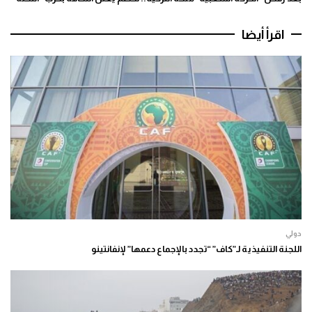
اقرأ أيضا
دولي
اللجنة التنفيذية لـ”كاف” “تجدد بالإجماع دعمها” لإنفانتينو