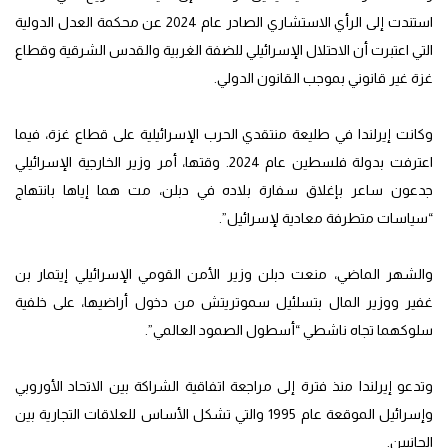
استندت إلى الرأي الاستشاري الصادر عام 2024 عن محكمة العدل الدولية
التي اعتبرت أن الاحتلال الإسرائيلي للضفة الغربية والقدس الشرقية وقطاع
غزة غير قانوني بموجب القانون الدولي.
وكانت إيرلندا في طليعة منتقدي الحرب الإسرائيلية على قطاع غزة، فيما
اعترفت بدولة فلسطين عام 2024. وقتها، أمر وزير الخارجية الإسرائيلي
جدعون ساعر بإغلاق سفارة بلاده في دبلن، مت هما إياها بانتهاج
“سياسات متطرفة معادية لإسرائيل”.
والشهر الماضي، منعت دبلن وزير الأمن القومي الإسرائيلي إيتمار بن
غفير ووزير المال بتسلئيل سموتريتش من دخول أراضيها، على خلفية
سلوكهما تجاه ناشطي “أسطول الصمود العالمي”.
وتدعو إيرلندا منذ فترة إلى مراجعة اتفاقية الشراكة بين الاتحاد الأوروبي
وإسرائيل الموقعة عام 1995 والتي تشكل الأساس للعلاقات التجارية بين
الجانبين.