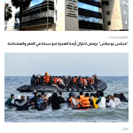
حقوق وحريات
“مجلس بوعياش” يرفض اختزال أزمة الهجرة نحو سبتة في الفقر والهشاشة
دولي