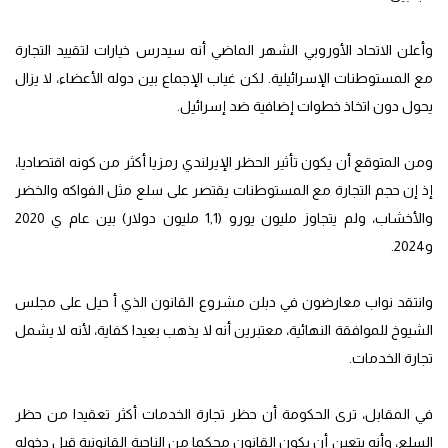
وأعلن الاتحاد الأوروبي الشهر الماضي أنه سيدرس خيارات لتقييد التجارة
مع المستوطنات الإسرائيلية. لكن غياب الإجماع بين دوله الأعضاء، لا يزال
يحول دون اتخاذ خطوات إضافية ضد إسرائيل.
ومن المتوقع أن يكون تأثير الحظر الإيرلندي رمزيا أكثر من كونه اقتصاديا،
إذ إن حجم التجارة مع المستوطنات يقتصر على سلع مثل الفواكه والخضر
والأخشاب، ولم يتجاوز مليون يورو (1,1 مليون دولار) بين عام ي 2020
و2024.
وانتقد نواب معارضون في دبلن مشروع القانون الذي أ حيل على مجلس
الشيوخ للموافقة النهائية، معتبرين أنه لا يذهب بعيدا كفاية، لأنه لا يشمل
تجارة الخدمات.
في المقابل، ترى الحكومة أن حظر تجارة الخدمات أكثر تعقيدا من حظر
السلع، وأنه يتعين أن يكون القانون محكما من الناحية القانونية قبل دخوله