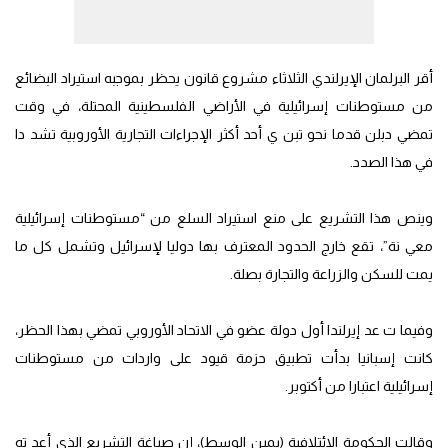
أقر البرلمان الإيرلندي الثلاثاء مشروع قانون يحظر بموجبه استيراد البضائع
من مستوطنات إسرائيلية في الأراضي الفلسطينية المحتلة، في وقت
تمضي دبلن قدما نحو تبن ي أحد أكثر الإجراءات التجارية الأوروبية تشد دا
في هذا الصدد.
وينص هذا التشريع على منع استيراد السلع من “مستوطنات إسرائيلية
معي نة”، تقع خارج الحدود المعترف بها دوليا لإسرائيل وتشمل كل ما
يمت للسكن والزراعة والتجارة بصلة.
وفيما ت عد إيرلندا أول دولة عضو في الاتحاد الأوروبي تمضي بهذا الحظر،
كانت إسبانيا بدأت تطبيق حزمة قيود على واردات من مستوطنات
إسرائيلية اعتبارا من أكتوبر.
وقالت الحكومة الائتلافية (يمين الوسط)، إن صياغة التشريع الذي أعد ته