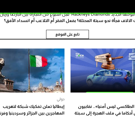
سيرتدي هذا القميص تزامنا أيضا مع الحفل الفني الكبير الذي ستحييه المجموعة
الموسيقية العالمية بملعب مونجويك لإطلاق ألبومها الجديد Hackneys Diamonds قبل أسبوع من المباراة بين البارصا وريال
الاف فجأة نحو سبتة المحتلة؟ بفعل الفقر أم التلاعب أم انسداد الأفق؟
تابع على الموقع
دولي
لطاكسي ليس أمنيا».. نقابيون
إيطاليا تعلن تفكيك شبكة لتهريب
 أحكاما في ملف الهجرة إلى سبتة
المهاجرين بين الجزائر وسردينيا وفر