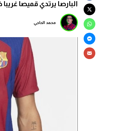
البارصا يرتدي قميصا غريبا 
محمد الحاجي