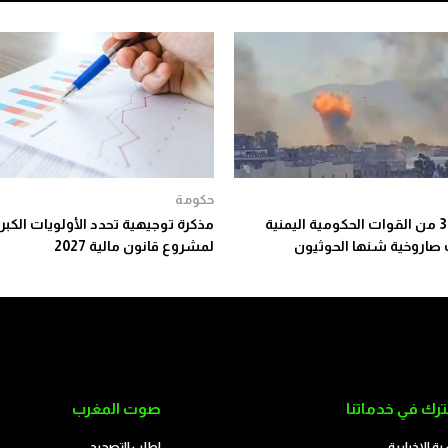
حكومة
مقتل 38 من القوات الحكومية اليمنية
مذكرة توجيهية تحدد الأولويات الكبر
صاروخية شنها الحوثيون
لمشروع قانون مالية 2027
رك في خدماتنا
صوت المغرب
رة الإخبارية
اطلب التصحيح