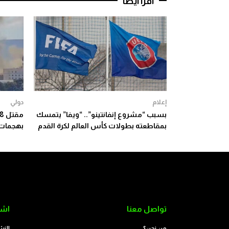
اقرأ أيضا
إعلام
دولي
بسبب “مشروع إنفانتينو”.. “ويفا” يتمسك
بمقاطعته بطولات كأس العالم لكرة القدم
بهجمات 
تواصل معنا
اشت
من نحن؟
النش