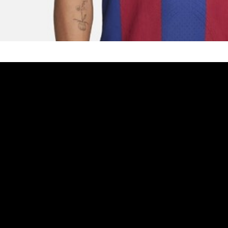
لمقبل أمام ريال مدريد بقميص يحمل شعار المجموعة الموسيقية الشهيرة
بانية في تقرير لها أن البارصا سيخوض كلاسيكو مرحلة الذهاب برسم دوري لاليغا أمام ريال
ومن المقرر أن يستضيف برشلونة نظيره ريال مدريد يوم 29 أكتوبر المقبل، على ملعب مونجويك الأولمبي، في إطار منافسات
لاسيكو النقبل بقميص يحمل شعار مجموعة رولينغ ستونز، كجزء من عقد
صصة في الموسيقى و البودكاست .