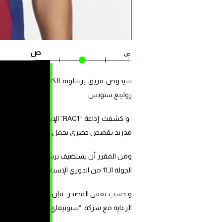
ص
ص
سيخوض فريق برشلونة الكلاسيكو الإسباني ا
رولينغ ستونس .
و كشفت إذاعة “RAC1” الإس
مدريد بقميص حصري يحمل شعارا ناذرا .
الجولة الـ11 من الدوري الإسباني
و حسب نفس المصدر فإن برشلونة سيخوض الك
الرعاية مع شركة “سبوتيفاي” السويدية المتخ