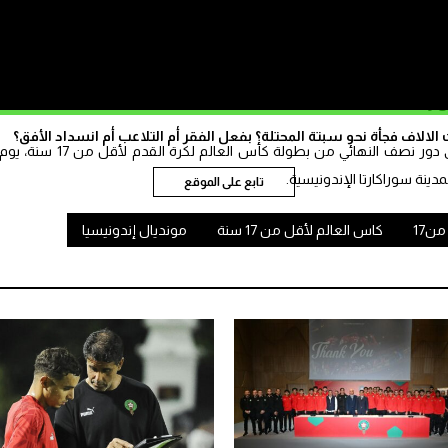
 محاولات، إلا أن ضيق الوقت لم يسعف العناصر الوطنية في إدراك هدف التعادل،
ن رد.
الاف فجأة نحو سبتة المحتلة؟ بفعل الفقر أم التلاعب أم انسداد الأفق؟
وسيواجه المنتخب المالي، المنتخب الفرنسي في دور نصف النهائي من بطولة كأس العالم لكرة القدم لأقل من 17 سنة، يو
تابع على الموقع
ن17
كاس العالم لأقل من 17 سنة
مونديال إندونيسيا