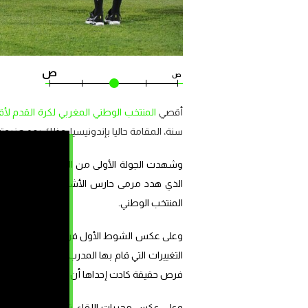
ص
ص
أقصي
المنتخب الوطني المغربي لكرة القدم لأقل من
سنة، المقامة حاليا بإندونيسيا، وذلك بعد هزيمت
وشهدت الجولة الأولى من المقابلة، التي أجريت
الذي هدد مرمى حارس الأشبال طه بنغوزيل ف
المنتخب الوطني.
وعلى عكس الشوط الأول فرض المنتخب الوطني ال
التغييرات التي قام بها المدرب الوطني سعيد شي
فرص حقيقة كادت إحداها أن تترجم على هدف ع