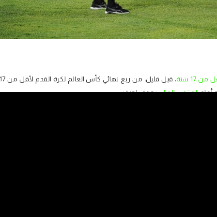
 17 سنة
، قبل قليل، من ربع نهائي كأس العالم لكرة القدم لأقل م
ه أمام
المنتخب المالي
بهدف لصفر.
 بملعب مانهانا بمدينة سوراكارتا الأندونسية، سيطرة واضحة للمنتخب المالي،
ي أكثر من مناسبة، كاد من خلالها أن يسجل هدف السبق لولا يقظة دفاع
مغربي سيطرته في الجولة الثانية، واستطاع التحكم في مجريات المباراة، بعد
با بإدخاله لكل من آدم بوفندر، وأيمن ناير ونسيم عزاوزي، الذين استطاعوا خلق
ن طريق النجم الصاعد محمد حموني.
وعلى عكس مجريات اللقاء، تمكن المنتخب المالي من افتتاح التسجيل في الدقيقة 81 عن طريق عميد المنتخب اللاعب ابراهيم