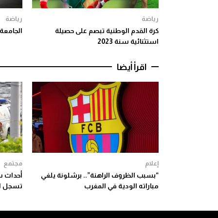
رياضة
رياضة
كرة القدم الوطنية تبصم على حصيلة
الجامعة
استثنائية سنة 2023
اقرأ أيضا
إعلام
مجتمع
“بسبب الظروف الراهنة”.. برشلونة يلغي
أحداث س
مباراته الودية في المغرب
تسجل ارتفا