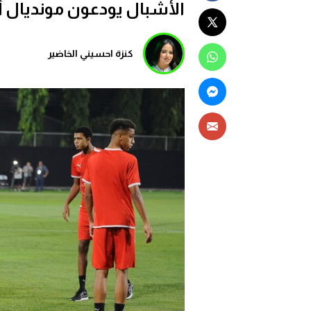
الأشبال يودعون مونديال أ
كنزة احسيني الخاضير