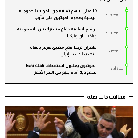
10 قتلى بينهم ثمانية من القوات الحكومية
مند يوم واحد
اليمنية بهجوم الحوثيين على مأرب
توقيع اتفاقية دفاع مشترك بين السعودية
مند يوم واحد
وباكستان وتركيا
طهران تربط فتح مضيق هرمز بإنهاء
مند يومين
التهديدات ضد إيران
الحوثيون يعلنون استهداف ناقلة نفط
مند 3 أيام
سعودية أمام ينبع في البحر الأحمر
مقالات ذات صلة