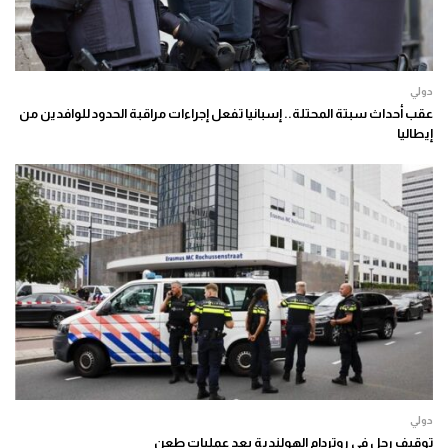
دولي
عقب أحداث سبتة المحتلة.. إسبانيا تفعل إجراءات مراقبة الحدود للوافدين من
إيطاليا
دولي
توقيف رجل في روتردام الهولندية بعد عمليات طعن