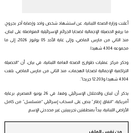
أعلنت وزارة الصحة اللبنانية، عن استشهاد شخص واحد وإصابة آخر بجروح،
ما يرفع الحصيلة الإجمالية لضحايا الجرائم الإسرائيلية المتواصلة على لبنان،
منذ الثاني من مارس الماضي، وإلى غاية الأحد 05 يوليوز 2026، إلى ما
مجموعه 4304 شهيدا.
وذكر مركز عمليات طوارئ الصحة العامة اللبنانية، في بيان، أن “الحصيلة
التراكمية الإجمالية لضحايا الهجمات، منذ الثاني من مارس الماضي، بلغت
4304 شهيدا و12.203 جريحا”.
يذكر أن لبنان والاحتلال الإسرائيلي وقعا، في 26 يونيو المنصرم، برعاية
أمريكية، “اتفاق إطار” ينص على انسحاب إسرائيلي “متسلسل” من كامل
الأراضي اللبنانية، يبدأ بمنطقتين تجريبيتين غير محددتي الإسم.
من نفس الملف