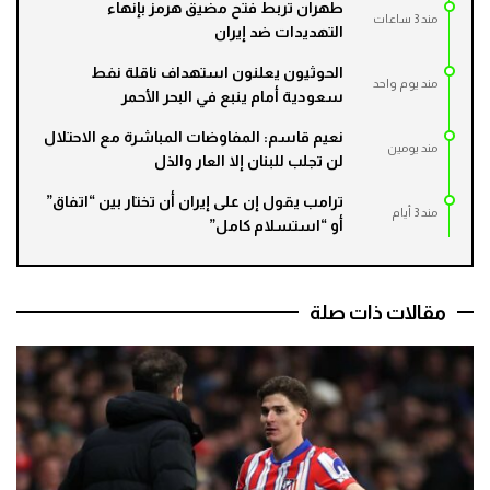
طهران تربط فتح مضيق هرمز بإنهاء
مند 3 ساعات
التهديدات ضد إيران
الحوثيون يعلنون استهداف ناقلة نفط
مند يوم واحد
سعودية أمام ينبع في البحر الأحمر
نعيم قاسم: المفاوضات المباشرة مع الاحتلال
مند يومين
لن تجلب للبنان إلا العار والذل
ترامب يقول إن على إيران أن تختار بين “اتفاق”
مند 3 أيام
أو “استسلام كامل”
مقالات ذات صلة