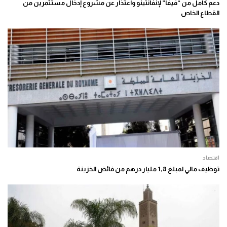
دعم كامل من “فيفا” لإنفانتينو واعتذار عن مشروع إدخال مستثمرين من
القطاع الخاص
اقتصاد
توظيف مالي لمبلغ 1,8 مليار درهم من فائض الخزينة