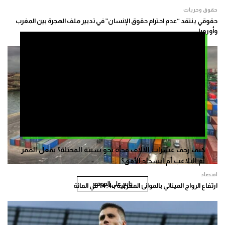
حقوق وحريات
حقوقي ينتقد “عدم احترام حقوق الإنسان” في تدبير ملف الهجرة بين المغرب
وأوروبا
كيف زحف عشرات الالاف فجأة نحو سبتة المحتلة؟ بفعل الفقر
أم التلاعب أم انسداد الأفق؟
اقتصاد
تابع على الموقع
ارتفاع الرواج المينائي بالموانئ المغربية بـ14,4 في المائة