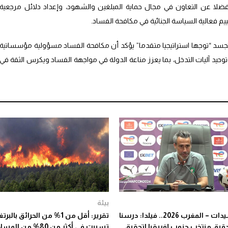
 فضلا عن التعاون في مجال حماية المبلغين والشهود، وإعداد دلائل مرجعية
م فعالية السياسة الجنائية في مكافحة الفساد.
ة تجسد “توجها استراتيجيا متقدما” يؤكد أن مكافحة الفساد مسؤولية مؤسساتية
وحيد آليات التدخل، بما يعزز مناعة الدولة في مواجهة الفساد ويكرس الثقة في
بيئة
كان السيدات – المغرب 2026.. فيلدا: درسنا
تقرير: أقل من 1% من الحرائق بالبر
يق منتخب جنوب إفريقيا لتحقيق
تسببت في أكثر من 80% من ا