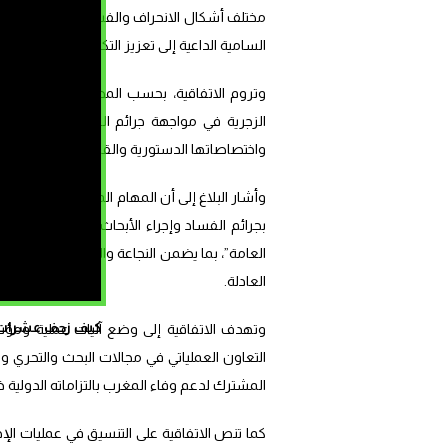
مختلف أشكال الانحراف والفساد، وترسيخ مبادئ 
السامية الداعية إلى تعزيز التكامل والتفاعل 
وتروم الاتفاقية، بحسب المصدر ذاته، إرساء 
الزجرية في مواجهة جرائم الفساد على أسا
واختصاصاتها الدستورية والقانونية.
وأشار البلاغ إلى أن المهام المخولة للهيئة الوط
بجرائم الفساد وإجراء الأبحاث والتحريات، “لا
العامة”، بما يضمن النجاعة والسرعة والمهنية،
العادلة.
كيف زحف عشرات ال
وتهدف الاتفاقية إلى وضع آليات عملية ومؤسس
التعاون العملياتي في مجالات البحث والتحري وال
المشترك لدعم وفاء المغرب بالتزاماته الدولية ذ
كما تنص الاتفاقية على التنسيق في عمليات الإحال