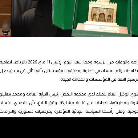
وقعت رئاسة النيابة العامة والهيئة الوطنية للنزاهة والوقاية من الرشوة ومحاربتها، اليوم الإثنين 11 ماي 2026 بالرباط، اتفاقي
كافحة جرائم الفساد، في خطوة وصفتها المؤسستان بأنها تأتي في سياق جعل
ة لترسيخ الثقة في المؤسسات والحكامة الجيدة.
ي الوكيل العام للملك لدى محكمة النقض رئيس النيابة العامة ومحمد بنعليلو
رشوة ومحاربتها، انطلاقا من قناعة مشتركة، وفق البلاغ، بأن التصدي للفساد
مية، وعلى رأسها السياسة الجنائية المؤطرة بمرجعيات دستورية والتزامات
ساد.
ج ضمن التفعيل المتقدم لمقتضيات دستور المملكة، خصوصا ما يرتبط بمحاربة