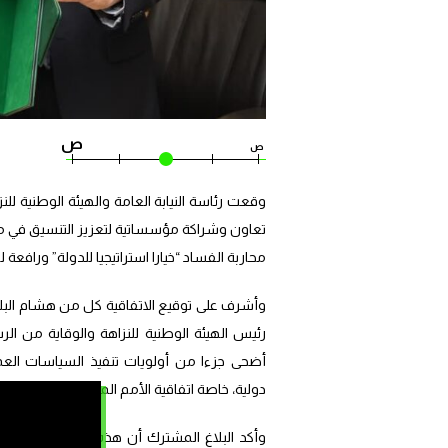
ص
ص
تعاون وشراكة مؤسساتية لتعزيز التنسيق في م
محاربة الفساد “خيارا استراتيجيا للدولة” ورافع
وأشرف على توقيع الاتفاقية كل من هشام البلاو
رئيس الهيئة الوطنية للنزاهة والوقاية من ال
أضحى جزءا من أولويات تنفيذ السياسات العمو
دولية، خاصة اتفاقية الأمم المتحدة لمكافحة الف
وأكد البلاغ المشترك أن هذه الاتفاقية تندر