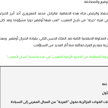
توقيع والمصادقة.
فظ والرفض تجاه هذه الاتفاقية. فالراحل محمد المعزوزي، أحد أبرز الخبراء
في فترة “حرجة” من تاريخ المغرب، “لعب فيها أوفقير دورا مشؤوما، وقد كان
اولة الانقلابية الثانية ضد الملك الحسن الثاني، بقيادة الجنرال أوفقير. وبعد
رية بتقديم العزاء لعائلته مما أثار العديد من التساؤلات.
لزوايا المظلمة من الحدود الترابية للمغرب” في عدد مجلسة “لسان المغرب”
عنه
أول
لت القوات الجزائرية حقول “العرجة” من المجال المغربي إلى السيادة