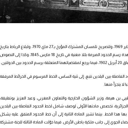
استندت الاتفاقية إلى معاهدة إفران لمنتصف يناير 1969، ولتصريح تلمسان المشترك المؤرخ بـ27 ماي 1970، ولبلاغ الرباط بتاري
15 يونيو 1972. كما أشارت في تصديرها إلى معاهدة رسم الحدود المبرمة بللا مغنية في تاريخ 18 مارس 1845، وكذا إلى النصو
د الفاصلة بين البلدين تتبع، إلى ثنية الساس، الخط المرسوم في الخرائط المرفقة
ي بن هيمة، وزير الشؤون الخارجية والتعاون المغربي، وعبد العزيز بوتفليقة،
الجزائرية، تخصص مادتها الأولى لوصف شامل لخط الحدود الفاصلة بين البلدين
ها هذا الخط. بينما تشير المادة الثانية إلى أن خط الحدود المتفق عليه يشكل
ضاء الجوي إلى جانب ملكية باطن الأرض. فيما خوّلت المادة الثالثة للجنة مشتركة