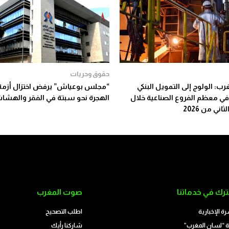
حقوق وحريات
رب: الولوج إلى التمويل البنكي
“مجلس بوعياش” يرفض اختزال أزمة
في معظم الفروع الصناعية خلال
الهجرة نحو سبتة في الفقر والهشا
اني من 2026
رك في خدماتنا
صوت المغرب
رة الإخبارية
اطلب التصحيح
 “لسان المغرب”
شاركنا رأيك