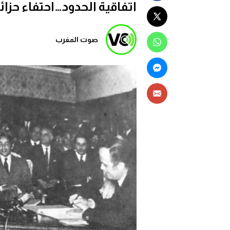
اتفاقية الحدود…احتفاء حز
صوت المغرب