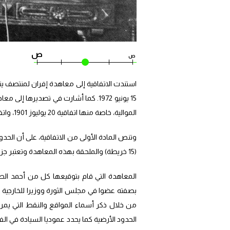
ص
ص
الموالية، خاصة منها اتفاقية 20 يوليوز 1901، واتفاق 20 أبريل 1902، فيما يرجع لمقتضياتهما المتعلقة برسم الحدود بين الدولتين.
وتنص المادة الأولى من الاتفاقية، على أن الحدو
(15 خريطة) والملحقة بهذه المعاهدة وتعتبر جزءا لا يتجزأ منها.
المعاهدة التي قام بتوقيعها كل من أحمد الطيب
بصفته عضوا في مجلس الثورة ووزيرا للخارجية 
من خلال ذكر أسماء المواقع والنقط التي يمر ب
الحدود الأرضية كما يحدد عموديا السيادة في الف