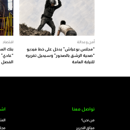
أمن وعدالة
اقتصاد
“مجلس بوعياش” يدخل على خط فيديو
بنك المغ
“ضحية الرشق بالصخور” وسيحيل تقريره
“عادي” 
للنيابة العامة
الفصل الث
تواصل معنا
اشت
من نحن؟
النش
ميثاق التحرير
مجلة