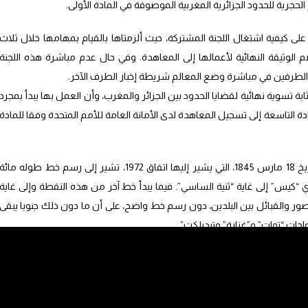
رية للحدود الجزائرية المغربية الموصوفة في المادة الأولى.
على كيفية اشتغال اللجنة المشتركة، حيث ألزمتاها بالقيام بمهامها خلال ثلاث
ء من منتصف أكتوبر 1972، ليتم ضم الوثيقة النهائية لأعمالها إلى المعاهدة. وفي حال عدم مباشرة هذه اللجنة
الطرفين في مباشرة وضع المعالم شريطة إخبار الطرف الآخر.
ة تسوية نهائية لقضايا الحدود بين الجزائر والمغرب، وأن العمل بها يبدأ بمجرد
 (المادة 8)، فيما تشير المادة التاسعة إلى تسجيل المعاهدة لدى الأمانة العامة للأمم المتحدة وفقا للمادة
معاهدة رسم الحدود المبرمة بلا مغنية في تاريخ 18 مارس 1845، التي يشير إليها اتفاق 1972، تشير إلى رسم خط طوله مائة
“كيس” إلى غاية “ثنية الساسي”. فيما يبدأ خط آخر من هذه النقطة وإلى غاية
صور والقبائل بين البلدين، دون رسم خط واضح، على أن ما دون ذلك جنوبا يبقى
حات “توات” و”غزارة” وتيديلكت”.
رب على واحة فكيك، كما تنص على اعتبار نهر ملوية بمثابة حدود فاصلة بين
 بداية المجال الصحراوي في الجنوب، على اعتبار أن هذه الأرض “غير محروثة”،