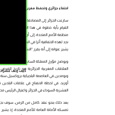
احتفاء جزائري وتحفظ مغربي
القيام بأية خطوة في هذا الاتجاه إلى غاية م
يشير عنوانه إلى أنه يقرر “النشر” بناء على وثائق ال
ويوضح مؤرخ المملكة السابق، المفكر حسن أوريد،
العلاقات المغربية الجزائرية هو تاريخ للفرص
كيف زحف عشرات ال
أوريد، في لحظة الانفتاح في علاقات البلدين ن
العشرية السوداء في الجزائر واغتيال الرئيس م
بعد ذلك بنحو عقد كامل من الزمن، سوف نجد أث
تمسكه الأمانة العامة للأمم المتحدة، إذ يشير