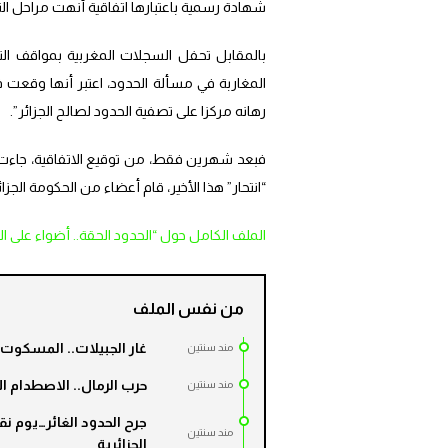
شهادة رسمية باعتبارها اتفاقية أنهت مراحل ال
بالمقابل تحفل السجلات المغربية بمواقف التح
المغاربة في مسألة الحدود، اعتبر أنها وقعت 
رهانه مركزا على تصفية الحدود لصالح الجزائر”.
فبعد شهرين فقط، من توقيع الاتفاقية، جاءت المح
“انتحار” هذا الأخير، قام أعضاء من الحكومة الجزائ
الملف الكامل حول “الحدود الحقة.. أضواء على ا
من نفس الملف
غار الجبيلات.. المسكوت 
مند سنتين
حرب الرمال.. الاصطدام ال
مند سنتين
جرح الحدود الغائر…يوم نق
مند سنتين
الجزائرية