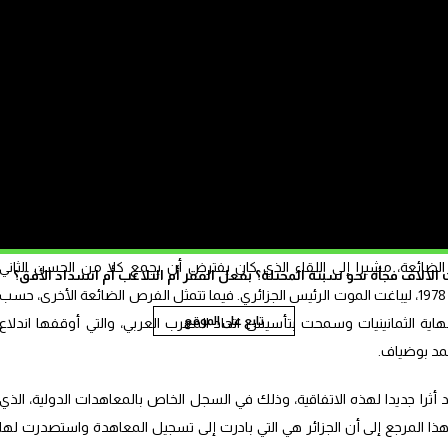
سارعت الجزائر إلى المصادقة على اتفاقية رسم الحدود مطلع العام 1973 ونشرتها في جريدتها الرسمية، بينما أحجم المغرب عن
تم عقد الثمانينيات، إذ يشير السجل الرسمي الخاص بالمعاهدات المسجلة لدى
منظمة الأمم المتحدة، إلى أن الاتفاقية دخلت حيز التنفيذ في 14 ماي 1989، باعتباره تاريخ تبادل أدوات التصديق بين البلدين. ولن
نجد لهذه الاتفاقية أثرا في السجلات المغربية إلا منتصف العام 1992، حين نشر نصها في الجريدة الرسمية في شكل ظهير ملكي
مصادقة التي تبادلها البلدان منتصف ماي 1989.
 في الجزء الثاني من حواره من قناة الجزيرة (برنامج المقابلة)، كيف أن تاريخ
 الضائعة، مشيرا إلى اللقاء الذي كان يفترض أن يجمع كلا من الحسن الثاني
الاف فجأة نحو سبتة المحتلة؟ بفعل الفقر أم التلاعب أم انسداد الأفق؟
وبومدين في العاصمة البلجيكية بروكسيل سنة 1978، ليباغت الموت الرئيس الجزائري. فيما تتمثل الفرص الضائعة الأخرى، حسب
تابع على الموقع
هاية الثمانينيات وسمحت بتأسيس اتحاد المغرب العربي، والتي أوقفها اندلاع
حمد بوضياف.
را جديدا لهذه الاتفاقية، وذلك في السجل الخاص بالمعاهدات الدولية، الذي
 هذا المرجع إلى أن الجزائر هي التي بادرت إلى تسجيل المعاهدة واستصدرت لها