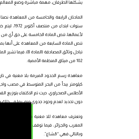
يشكلها الطرفان، مهمة مباشرة وضع المعالم الحج
المادتان الرابعة والخامسة من المعاهدة نصتا 
سنوات ابتدا
لأعمالها، تنص المادة الخامسة على حق أي من 
تنص المادة السابعة من المعاهدة على أنها بمثاب
تبادل وثائق المصادقة
102 من ميثاق المنظمة الأممية.
كيلومتر يبدأ من البحر المتوسط في مصب وادي 
الأطلس الصحراوي، حيث تم الاكتفاء بتوزيع الق
دون تحديد لعدم وجود جدوى منه، بما في ذلك وا
وتعترف معاهدة للا مغنية صراحة بسيادة المغ
المغرب والجزائر، فيما توقف الخط الحدودي عند
وبالتالي فهي “مُشاع”.