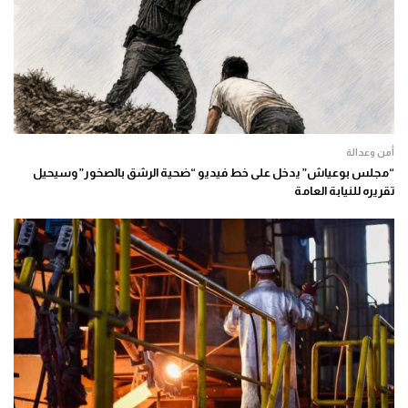
أمن وعدالة
“مجلس بوعياش” يدخل على خط فيديو “ضحية الرشق بالصخور” وسيحيل
تقريره للنيابة العامة