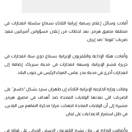
أفادت وسائل إعلام رسمية إيرانية الثلاثاء بسماع سلسلة انفجارات في
منطقة مضيق هرمز، بعد لحظات من إعلان مسؤولين أميركيين تنفيذ
ضربات “قوية” ضد إيران.
وأفادت هيئة الإذاعة والتلفزيون الإيرانية بسماع دوي ستة انفجارات في
جزيرة قشم الإيرانية، وسبعة انفجارات في مدينة سيريك، إضافة إلى
انفجارات أخرى في مدينة بندر عباس، الميناء الرئيس في جنوب البلاد.
وقالت وزارة الخارجية الإيرانية الثلاثاء إن طهران سترد بشكل “حاسم” على
الضربات التي نفذتها الولايات المتحدة ضد أهداف في مضيق هرمز،
مشيرة إلى أن الولايات المتحدة انتهكت مرارا مذكرة التفاهم بين البلدين،
في ظل استمرار الاعتداءات على لبنان.
وأضافت الوزارة في بيان نشره التلفزيون الرسمي الإيراني على قناته في